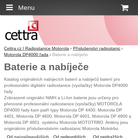
Menu
K
Cettra.cz | Radiostanice Motorola
Příslušenství radiostanic
Motorola DP4000 řada
Baterie a nabíječe
Baterie a nabíječe
Katalog originálních nabíjecích baterií a nabíječů baterií pro
profesionální digitální radiostanice (vysílačky) Motorola DP4000
řady.
Zobrazené originální NiMH a Li-Ion baterie jsou určeny pro
přenosné profesionální radiostanice (vysílačky) MOTOROLA
DP4000 řady kam patří typy Motorola DP 4400, Motorola DP
4401, Motorola DP 4600, Motorola DP 4601, Motorola DP 4800 a
Motorola DP 4801. systému Motorola MOTOTRBO. Antény jsou
originálním příslušenststvím radiostanic Motorola Mototrbo.
Od nejzajímavějších
Od nejlevnějších
Od nejdražších