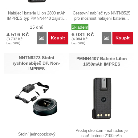
Nabíjecí baterie LiIon 2800 mAh
Cestovní nabíječ typ NNTN8525
IMPRES typ PMNN4448 zajistí…
pro možnost nabíjení baterie…
15 dnů
Skladem
4 516
Kč
6 031
Kč
Koupit
Koupit
Přidat 'PMNN4448 Baterie LiIon 2800mAh IMPRES'
Přidat 'NNTN852
(
3 732
Kč
(
4 984
Kč
)
)
bez DPH
bez DPH
NNTN8273 Stolní
PMNN4407 Baterie LiIon
rychlonabíječ DP, Non-
1650mAh IMPRES
IMPRES
Prodej ukončen - náhradou je
Stolní jednopozicový
např. baterie 2100mAh