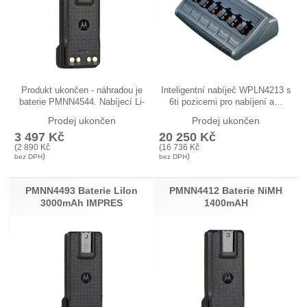
Produkt ukončen - náhradou je
Inteligentní nabíječ WPLN4213 s
baterie PMNN4544. Nabíjecí Li-
6ti pozicemi pro nabíjení a…
Ion…
Prodej ukončen
Prodej ukončen
3 497
Kč
20 250
Kč
(
2 890
Kč
(
16 736
Kč
)
)
bez DPH
bez DPH
PMNN4493 Baterie LiIon
PMNN4412 Baterie NiMH
3000mAh IMPRES
1400mAH