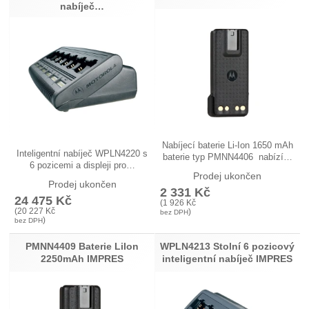
nabíječ…
Nabíjecí baterie Li-Ion 1650 mAh
Inteligentní nabíječ WPLN4220 s
baterie typ PMNN4406 nabízí…
6 pozicemi a displeji pro…
Prodej ukončen
Prodej ukončen
2 331
Kč
24 475
Kč
(
1 926
Kč
(
20 227
Kč
)
bez DPH
)
bez DPH
PMNN4409 Baterie LiIon
WPLN4213 Stolní 6 pozicový
2250mAh IMPRES
inteligentní nabíječ IMPRES