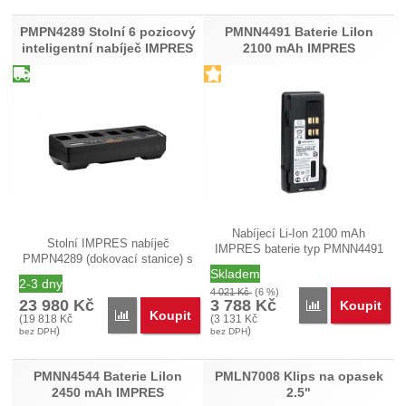
PMPN4289 Stolní 6 pozicový
PMNN4491 Baterie LiIon
inteligentní nabíječ IMPRES
2100 mAh IMPRES
Nabíjecí Li-Ion 2100 mAh
Stolní IMPRES nabíječ
IMPRES baterie typ PMNN4491
PMPN4289 (dokovací stanice) s
s nabíječem…
Skladem
6ti pozicemi…
2-3 dny
4 021
Kč
(6 %)
23 980
Kč
3 788
Kč
Koupit
Přidat 'PMNN44
Koupit
Přidat 'PMPN4289 Stolní 6 pozicový inteligentní na
(
19 818
Kč
(
3 131
Kč
)
)
bez DPH
bez DPH
PMNN4544 Baterie LiIon
PMLN7008 Klips na opasek
2450 mAh IMPRES
2.5"