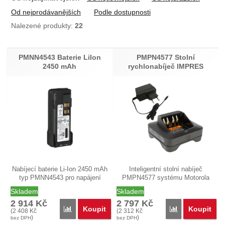
Od nejprodávanějších
Podle dostupnosti
Nalezené produkty:
22
Produkty
PMNN4543 Baterie LiIon
PMPN4577 Stolní
2450 mAh
rychlonabíječ IMPRES
Nabíjecí baterie Li-Ion 2450 mAh
Inteligentní stolní nabíječ
typ PMNN4543 pro napájení
PMPN4577 systému Motorola
pro…
IMPRES…
Skladem
Skladem
2 914
Kč
2 797
Kč
Koupit
Koupit
Přidat 'PMNN4543 Baterie LiIon 2450 mAh' k porov
Přidat 'PMPN457
(
2 408
Kč
(
2 312
Kč
)
)
bez DPH
bez DPH