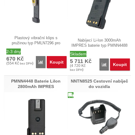
Plastový vibrační klips s
Nabíjecí Li-Ion 3000mAh
pružinou typ PMLN7296 pro
IMPRES baterie typ PMNN4488
umístění na…
určená pro…
2-3 dny
Skladem
670
Kč
5 711
Kč
Koupit
Přidat 'PMLN7296 Vibrační klips na opasek 2.5&quot
(
554
Kč
)
bez DPH
Koupit
Přidat 'PMNN44
(
4 720
Kč
)
bez DPH
PMNN4448 Baterie LiIon
NNTN8525 Cestovní nabíječ
2800mAh IMPRES
do vozidla