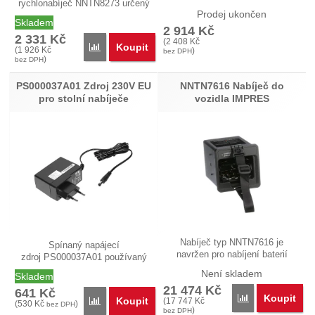
rychlonabíječ NNTN8273 určený
PMNN4477.…
Prodej ukončen
pro nabíjení…
Skladem
2 914
Kč
2 331
Kč
(
2 408
Kč
Koupit
Přidat 'NNTN8273 Stolní rychlonabíječ DP, Non-IM
(
1 926
Kč
)
bez DPH
)
bez DPH
PS000037A01 Zdroj 230V EU
NNTN7616 Nabíječ do
pro stolní nabíječe
vozidla IMPRES
Nabíječ typ NNTN7616 je
Spínaný napájecí
navržen pro nabíjení baterií
zdroj PS000037A01 používaný
ručních…
pro stolní…
Není skladem
Skladem
21 474
Kč
641
Kč
Koupit
Přidat 'NNTN76
Koupit
Přidat 'PS000037A01 Zdroj 230V EU pro stolní nabíj
(
17 747
Kč
(
530
Kč
)
bez DPH
)
bez DPH