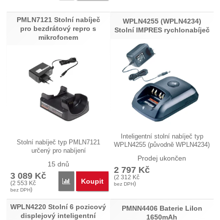
PMLN7121 Stolní nabíječ
WPLN4255 (WPLN4234)
pro bezdrátový repro s
Stolní IMPRES rychlonabíječ
mikrofonem
Inteligentní stolní nabíječ typ
Stolní nabíječ typ PMLN7121
WPLN4255 (původně WPLN4234)
určený pro nabíjení
…
Prodej ukončen
bezdrátového…
15 dnů
2 797
Kč
3 089
Kč
(
2 312
Kč
Koupit
Přidat 'PMLN7121 Stolní nabíječ pro bezdrátový rep
(
2 553
Kč
)
bez DPH
)
bez DPH
WPLN4220 Stolní 6 pozicový
PMNN4406 Baterie LiIon
displejový inteligentní
1650mAh