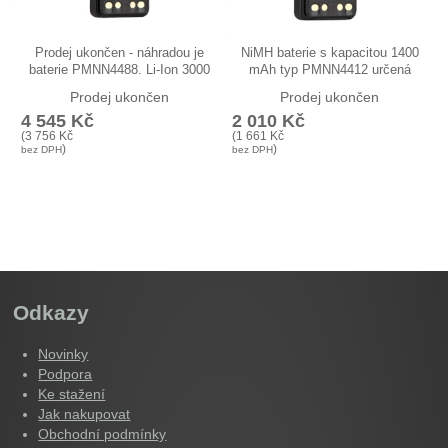
Prodej ukončen - náhradou je
NiMH baterie s kapacitou 1400
baterie PMNN4488. Li-Ion 3000
mAh typ PMNN4412 určená
mAh…
pro…
Prodej ukončen
Prodej ukončen
4 545
Kč
2 010
Kč
(
3 756
Kč
(
1 661
Kč
)
)
bez DPH
bez DPH
Odkazy
Novinky
Podpora
Ke stažení
Jak nakupovat
Obchodní podmínky