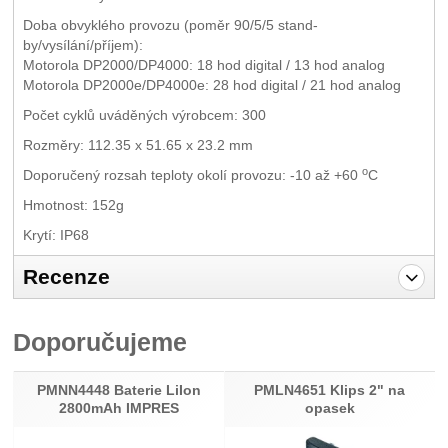
Doba obvyklého provozu (poměr 90/5/5 stand-
by/vysílání/příjem):
Motorola DP2000/DP4000: 18 hod digital / 13 hod analog
Motorola DP2000e/DP4000e: 28 hod digital / 21 hod analog
Počet cyklů uváděných výrobcem: 300
Rozměry: 112.35 x 51.65 x 23.2 mm
o
Doporučený rozsah teploty okolí provozu: -10 až +60
C
Hmotnost: 152g
Krytí: IP68
Recenze
Pro vkládání recenzí je nutné se přihlásit.
Doporučujeme
Recenze
Nebyla přidána žádná recenze.
PMNN4448 Baterie LiIon
PMLN4651 Klips 2" na
2800mAh IMPRES
opasek