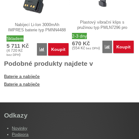
Plastový vibrační klips s
Nabíjecí Li-Ion 3000mAh
pružinou typ PMLN7296 pro
IMPRES baterie typ PMNN4488
umístění na…
určená pro…
2-3 dny
Skladem
670
Kč
5 711
Kč
Koupit
Porovnat
(
554
Kč
)
bez DPH
Koupit
Porovnat
(
4 720
Kč
)
bez DPH
Podobné produkty najdete v
Baterie a nabíječe
Baterie a nabíječe
Odkazy
Novinky
Podpora