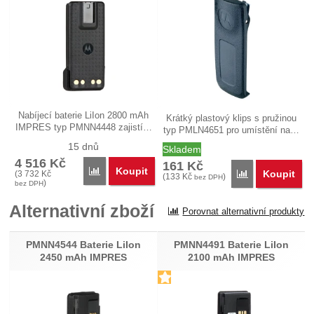
Nabíjecí baterie LiIon 2800 mAh
Krátký plastový klips s pružinou
IMPRES typ PMNN4448 zajistí…
typ PMLN4651 pro umístění na…
15 dnů
Skladem
4 516
Kč
161
Kč
Koupit
Porovnat
Koupit
(
3 732
Kč
Porovnat
(
133
Kč
)
bez DPH
)
bez DPH
Alternativní zboží
Porovnat alternativní produkty
PMNN4544 Baterie LiIon
PMNN4491 Baterie LiIon
2450 mAh IMPRES
2100 mAh IMPRES