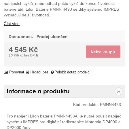
nabíjecích cyklů, nebo odhad počtu cyklů do konce životnosti
baterie atd. LiIon Baterie PMNN 4493 se díky systému IMPRES
vyznačují delší životností.
Číst více
Dostupnost:
Prodej ukončen
4 545
Kč
Nelze koupit
(
3 756
Kč
bez DPH)
Porovnat
Hlídací pes
Položit dotaz prodejci
Informace o produktu
Kód produktu:
PMNN4493
Pro nabíjení LiIon baterie PMNN4493A je nutné použít nabíječ
systému IMPRES pro digitální radiostanice Motorola DP4000 a
DP2000 řady.