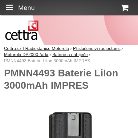
Menu
K
Cettra.cz | Radiostanice Motorola
Příslušenství radiostanic
Motorola DP2000 řada
Baterie a nabíječe
PMNN4493 Baterie LiIon 3000mAh IMPRES
PMNN4493 Baterie LiIon
3000mAh IMPRES
Fotografie