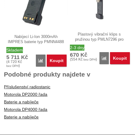
Plastový vibrační klips s
Nabíjecí Li-Ion 3000mAh
pružinou typ PMLN7296 pro
IMPRES baterie typ PMNN4488
umístění na…
určená pro…
2-3 dny
Skladem
670
Kč
5 711
Kč
Koupit
Porovnat
(
554
Kč
)
bez DPH
Koupit
Porovnat
(
4 720
Kč
)
bez DPH
Podobné produkty najdete v
Příslušenství radiostanic
Motorola DP2000 řada
Baterie a nabíječe
Motorola DP4000 řada
Baterie a nabíječe