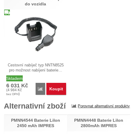
do vozidla
Cestovní nabíječ typ NNTN8525
pro možnost nabíjení baterie…
Skladem
6 031
Kč
Koupit
Porovnat
(
4 984
Kč
)
bez DPH
Alternativní zboží
Porovnat alternativní produkty
PMNN4544 Baterie LiIon
PMNN4448 Baterie LiIon
2450 mAh IMPRES
2800mAh IMPRES