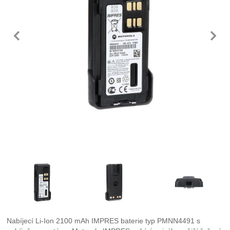
předchozí
n
Fotografie
Nabíjecí Li-Ion 2100 mAh IMPRES baterie typ PMNN4491 s