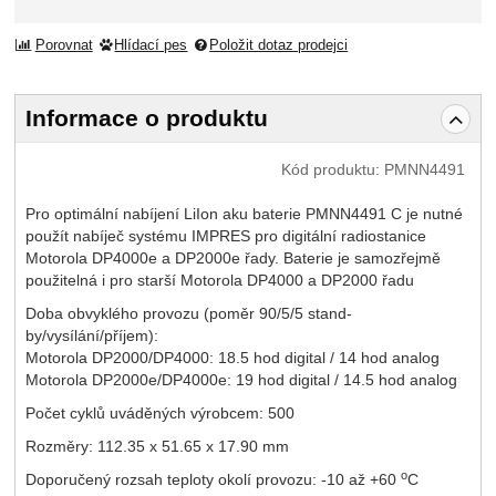
Porovnat
Hlídací pes
Položit dotaz prodejci
Informace o produktu
Kód produktu:
PMNN4491
Pro optimální nabíjení LiIon aku baterie PMNN4491 C je nutné
použít nabíječ systému IMPRES pro digitální radiostanice
Motorola DP4000e a DP2000e řady. Baterie je samozřejmě
použitelná i pro starší Motorola DP4000 a DP2000 řadu
Doba obvyklého provozu (poměr 90/5/5 stand-
by/vysílání/příjem):
Motorola DP2000/DP4000: 18.5 hod digital / 14 hod analog
Motorola DP2000e/DP4000e: 19 hod digital / 14.5 hod analog
Počet cyklů uváděných výrobcem: 500
Rozměry: 112.35 x 51.65 x 17.90 mm
o
Doporučený rozsah teploty okolí provozu: -10 až +60
C