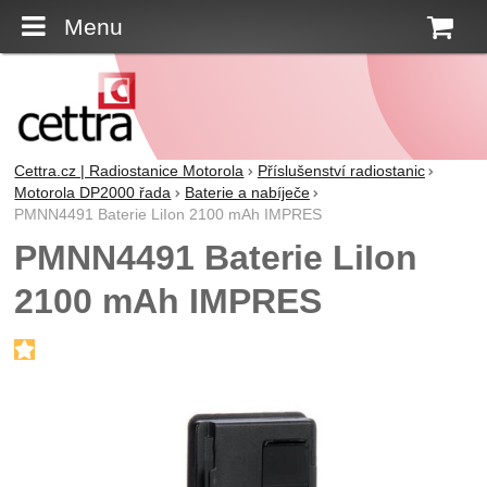
Menu
K
Cettra.cz | Radiostanice Motorola
Příslušenství radiostanic
Motorola DP2000 řada
Baterie a nabíječe
PMNN4491 Baterie LiIon 2100 mAh IMPRES
PMNN4491 Baterie LiIon
2100 mAh IMPRES
Fotografie