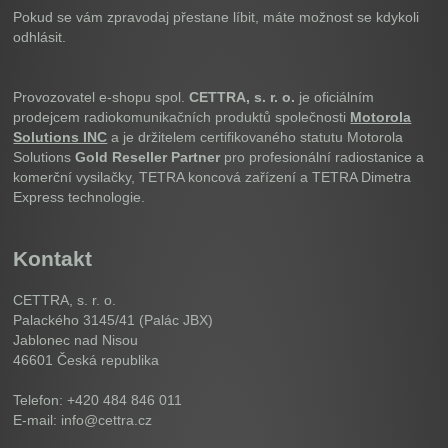
Pokud se vám zpravodaj přestane líbit, máte možnost se kdykoli
odhlásit.
Provozovatel e-shopu spol.
CETTRA, s. r. o.
je oficiálním
prodejcem radiokomunikačních produktů společnosti
Motorola
Solutions INC
a je držitelem certifikovaného statutu Motorola
Solutions
Gold Reseller Partner
pro profesionální radiostanice a
komerční vysilačky, TETRA koncová zařízení a TETRA Dimetra
Express technologie.
Kontakt
CETTRA, s. r. o.
Palackého 3145/41 (Palác JBX)
Jablonec nad Nisou
46601
Česká republika
Telefon: +420 484 846 011
E-mail: info@cettra.cz