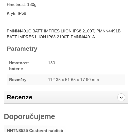
Hmotnost: 130g
Krytí: IP68
PMNN4491C BATT IMPRES LIION IP68 2100T, PMNN4491B
BATT IMPRES LIION IP68 2100T, PMNN4491A
Parametry
Hmotnost
130
baterie
Rozměry
112.35 x 51.65 x 17.90 mm
Recenze
Pro vkládání recenzí je nutné se přihlásit.
Doporučujeme
Recenze
Nebyla přidána žádná recenze.
NNTN8525 Cestovní nabíječ