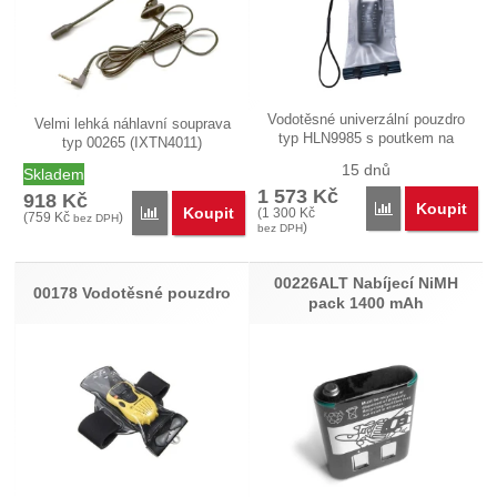
Vodotěsné univerzální pouzdro
Velmi lehká náhlavní souprava
typ HLN9985 s poutkem na
typ 00265 (IXTN4011)
zápěstí.…
podporující…
15 dnů
Skladem
1 573
Kč
918
Kč
Koupit
Přidat 'HLN9985
Koupit
Přidat '00265 Velmi lehká náhlavní souprava' k poro
(
1 300
Kč
(
759
Kč
)
bez DPH
)
bez DPH
00226ALT Nabíjecí NiMH
00178 Vodotěsné pouzdro
pack 1400 mAh