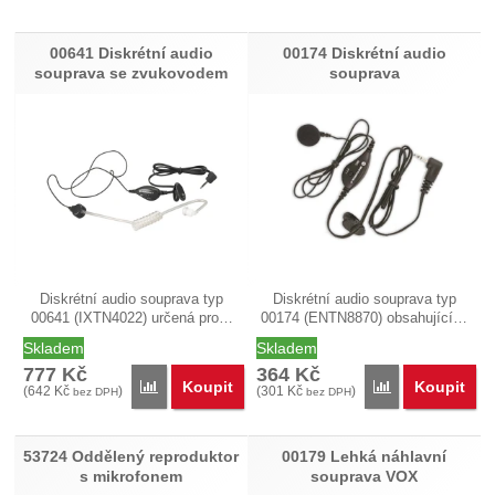
Produkty
00641 Diskrétní audio
00174 Diskrétní audio
souprava se zvukovodem
souprava
Diskrétní audio souprava typ
Diskrétní audio souprava typ
00641 (IXTN4022) určená pro…
00174 (ENTN8870) obsahující…
Skladem
Skladem
777
Kč
364
Kč
Koupit
Koupit
Přidat '00641 Diskrétní audio souprava se zvukovode
Přidat '00174 Di
(
642
Kč
)
(
301
Kč
)
bez DPH
bez DPH
53724 Oddělený reproduktor
00179 Lehká náhlavní
s mikrofonem
souprava VOX