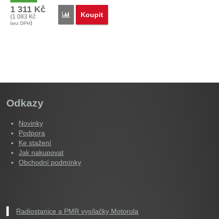
1 311
Kč
Koupit
Přidat '00173 Nylonové pouzdro' k porovnání
(
1 083
Kč
)
bez DPH
Odkazy
Novinky
Podpora
Ke stažení
Jak nakupovat
Obchodní podmínky
Radiostanice a PMR vysílačky Motorola