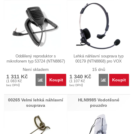
Oddělený reproduktor s
Lehká náhlavní souprava typ
mikrofonem typ 53724 (NTN8867)
00179 (NTN8868) pro VOX
pro…
(vysílání…
Není skladem
15 dnů
1 311
Kč
1 340
Kč
Koupit
Koupit
Přidat '53724 Oddělený reproduktor s mikrofonem' k
Přidat '00179 L
(
1 083
Kč
(
1 107
Kč
)
)
bez DPH
bez DPH
00265 Velmi lehká náhlavní
HLN9985 Vodotěsné
souprava
pouzdro