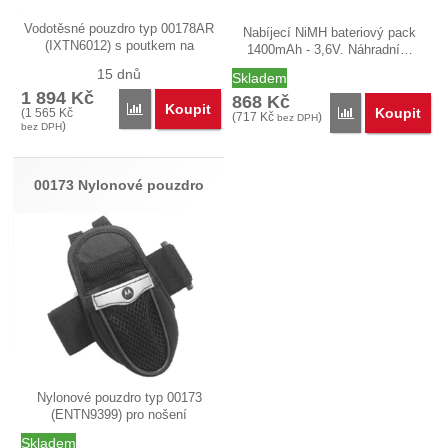
Vodotěsné pouzdro typ 00178AR
Nabíjecí NiMH bateriový pack
(IXTN6012) s poutkem na
1400mAh - 3,6V. Náhradní…
zápěstí…
15 dnů
Skladem
1 894
Kč
868
Kč
Koupit
Přidat '00178 Vodotěsné pouzdro' k porovnání
Koupit
(
1 565
Kč
Přidat '00226A
(
717
Kč
)
bez DPH
)
bez DPH
00173 Nylonové pouzdro
Nylonové pouzdro typ 00173
(ENTN9399) pro nošení
radiostanice…
Skladem