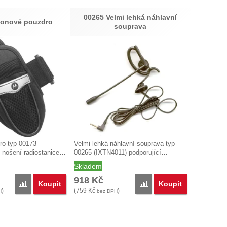
00265 Velmi lehká náhlavní
lonové pouzdro
souprava
ro typ 00173
Velmi lehká náhlavní souprava typ
 nošení radiostanice…
00265 (IXTN4011) podporující…
Skladem
918
Kč
Koupit
Koupit
Porovnat
Porovnat
)
(
759
Kč
)
H
bez DPH