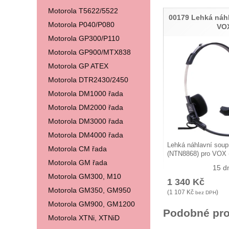
Motorola T5622/5522
00179 Lehká náh
Motorola P040/P080
VO
Motorola GP300/P110
Motorola GP900/MTX838
Motorola GP ATEX
Motorola DTR2430/2450
Motorola DM1000 řada
Motorola DM2000 řada
Motorola DM3000 řada
Motorola DM4000 řada
Lehká náhlavní soup
Motorola CM řada
(NTN8868) pro VOX 
Motorola GM řada
15 d
Motorola GM300, M10
1 340
Kč
Motorola GM350, GM950
(
1 107
Kč
)
bez DPH
Motorola GM900, GM1200
Podobné pro
Motorola XTNi, XTNiD