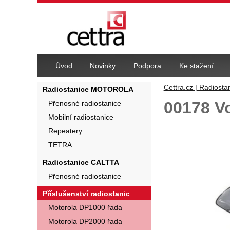
Navigace
Úvod
Novinky
Podpora
Ke stažení
Cettra.cz | Radiosta
Radiostanice MOTOROLA
00178 V
Přenosné radiostanice
Mobilní radiostanice
Fotografie
Repeatery
TETRA
Radiostanice CALTTA
Přenosné radiostanice
Příslušenství radiostanic
Motorola DP1000 řada
Motorola DP2000 řada