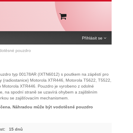
Košík
Přihlásit se
dotěsné pouzdro
uzdro typ 00178AR (IXTN6012) s poutkem na zápěstí pro
y (radiostanice) Motorola XTR446, Motorola T5622, T5522,
 Motorola XTR446. Pouzdro je vyrobeno z odolné
ie, na spodní straně se uzavírá ohybem a zajištěním
orkou se zajišťovacím mechanismem.
čena. Náhradou může být vodotěsné pouzdro
st:
15 dnů