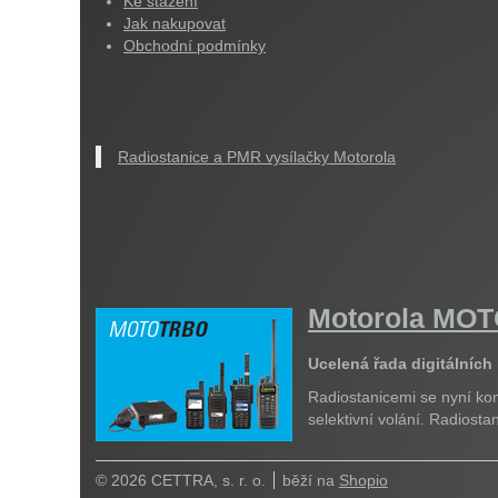
Ke stažení
Jak nakupovat
Obchodní podmínky
Radiostanice a PMR vysílačky Motorola
Motorola M
Ucelená řada digitálních
Radiostanicemi se nyní kom
selektivní volání. Radiost
© 2026 CETTRA, s. r. o.
běží na
Shopio