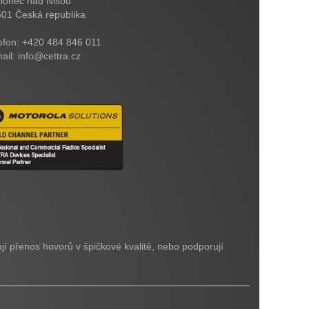
lonec nad Nisou
601
Česká republika
efon: +420 484 846 011
ail: info@cettra.cz
jí přenos hovorů v špičkové kvalitě, nebo podporují