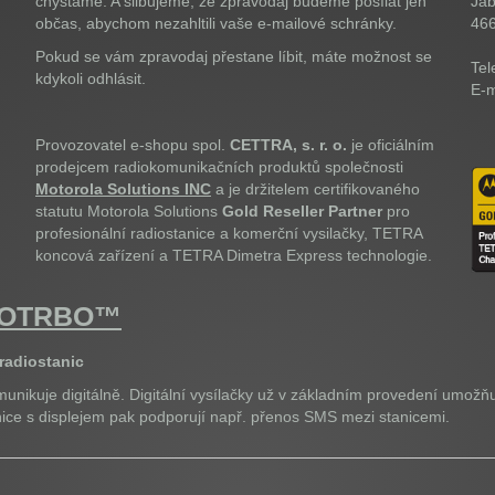
chystáme. A slibujeme, že zpravodaj budeme posílat jen
Jab
občas, abychom nezahltili vaše e-mailové schránky.
46
Pokud se vám zpravodaj přestane líbit, máte možnost se
Tel
kdykoli odhlásit.
E-m
Provozovatel e-shopu spol.
CETTRA, s. r. o.
je oficiálním
prodejcem radiokomunikačních produktů společnosti
Motorola Solutions INC
a je držitelem certifikovaného
statutu Motorola Solutions
Gold Reseller Partner
pro
profesionální radiostanice a komerční vysilačky, TETRA
koncová zařízení a TETRA Dimetra Express technologie.
OTOTRBO™
 radiostanic
unikuje digitálně. Digitální vysílačky už v základním provedení umožňu
anice s displejem pak podporují např. přenos SMS mezi stanicemi.