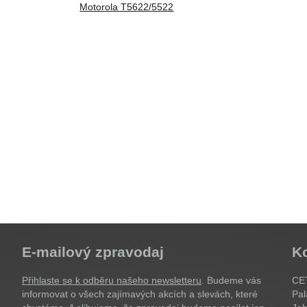
Motorola T5622/5522
E-mailový zpravodaj
K
Přihlaste se k odběru našeho newsletteru
. Budeme vás
CET
informovat o všech zajímavých akcích a slevách, které
Pal