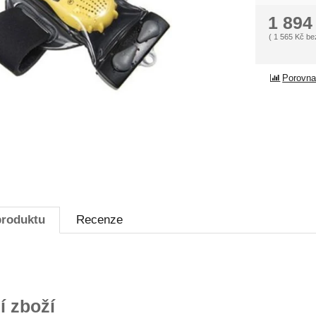
1 89
(
1 565
Kč
be
Porovna
produktu
Recenze
í zboží