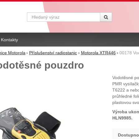
Vyhledávání
Kontakty
nice Motorola
Příslušenství radiostanic
Motorola XTR446
00178 Vo
odotěsné pouzdro
Vodotěsné po
PMR vysílačk
T6222 a nebo
průhledné fol
plastovou sv
Výroba ukon
HLN9985.
Dostupno