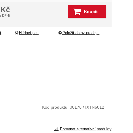
4
Kč
Koupit
z DPH)
t
Hlídací pes
Položit dotaz prodejci
Kód produktu:
00178 / IXTN6012
Porovnat alternativní produkty