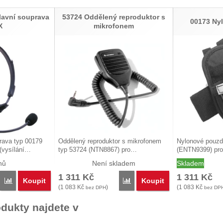
lavní souprava
53724 Oddělený reproduktor s
00173 Ny
X
mikrofonem
rava typ 00179
Oddělený reproduktor s mikrofonem
Nylonové pouzd
(vysílání…
typ 53724 (NTN8867) pro…
(ENTN9399) pro
nů
Není skladem
Skladem
1 311
Kč
1 311
Kč
Koupit
Koupit
Porovnat
Porovnat
(
1 083
Kč
)
(
1 083
Kč
bez DPH
bez DP
dukty najdete v