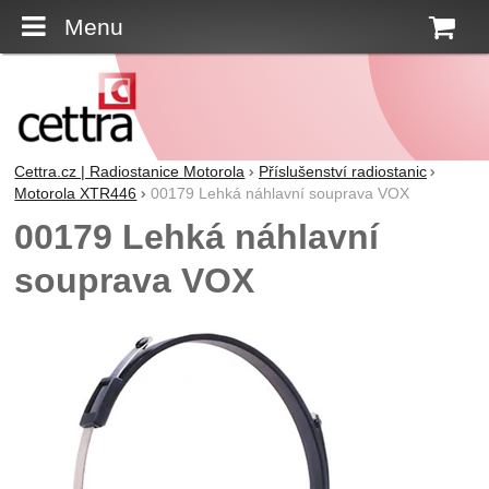
Menu
K
Cettra.cz | Radiostanice Motorola
Příslušenství radiostanic
Motorola XTR446
00179 Lehká náhlavní souprava VOX
00179 Lehká náhlavní
souprava VOX
Fotografie