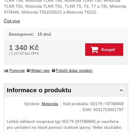
TLKR T50, Motorola TLKR T60, Motorola TLKR T80, Motorola
TLKR T81, Motorola TLKR T61, TLKR T5, T6, T7 a T8), Motorola
XTR446, Motorola T5622/5522 a Motorola T6222.
Číst více
Dostupnost:
15 dnů
1 340
Kč
Koupit
(
1 107
Kč
bez DPH)
Porovnat
Hlídací pes
Položit dotaz prodejci
Informace o produktu
Výrobce:
Motorola
Kód produktu:
00179 / NTN8868
EAN:
5031753001797
Lehká náhlavní souprava typ 00179 (NTN8868) je navržena
pro umístění na hlavě pomocí ocelové spony. Velké sluchátko