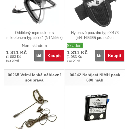
Oddělený reproduktor s
Nylonové pouzdro typ 00173
mikrofonem typ 53724 (NTN8867)
(ENTN9399) pro nošení
pro…
radiostanice…
Není skladem
Skladem
1 311
Kč
1 311
Kč
Koupit
Koupit
Porovnat
Porovnat
(
1 083
Kč
(
1 083
Kč
)
)
bez DPH
bez DPH
00265 Velmi lehká náhlavní
00242 Nabíjecí NiMH pack
souprava
600 mAh