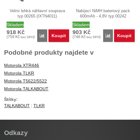
Velmi lehká náhlavní souprava
Nabíjecí NiMH bateriový pack
typ 00265 (IXTN4011)
600mAh - 4,8V typ 00242
podporující…
(IXNN4002).…
Skladem
Skladem
918
Kč
903
Kč
Koupit
Koupit
Porovnat
Porovnat
(
759
Kč
)
(
746
Kč
)
bez DPH
bez DPH
Podobné produkty najdete v
Motorola XTR446
Motorola TLKR
Motorola T5622/5522
Motorola TALKABOUT
Štítky:
TALKABOUT
TLKR
Odkazy