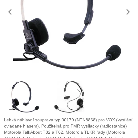
předchozí
n
Fotografie
Lehká náhlavní souprava typ 00179 (NTN8868) pro VOX (vysílání
ovládané hlasem). Použitelná pro PMR vysílačky (radiostanice)
Motorola TalkAbout T82 a T62, Motorola TLKR řady (Motorola