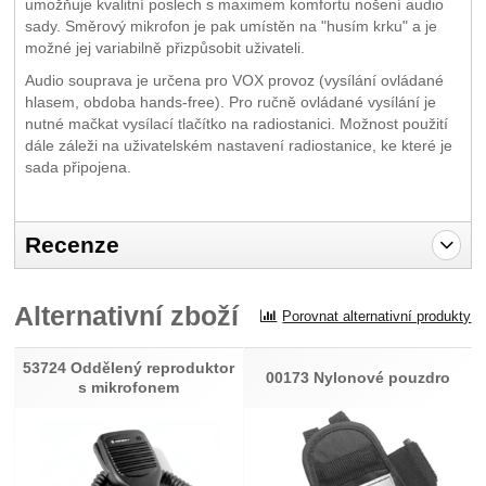
umožňuje kvalitní poslech s maximem komfortu nošení audio
sady. Směrový mikrofon je pak umístěn na "husím krku" a je
možné jej variabilně přizpůsobit uživateli.
Audio souprava je určena pro VOX provoz (vysílání ovládané
hlasem, obdoba hands-free). Pro ručně ovládané vysílání je
nutné mačkat vysílací tlačítko na radiostanici. Možnost použití
dále záleži na uživatelském nastavení radiostanice, ke které je
sada připojena.
Recenze
Pro vkládání recenzí je nutné se přihlásit.
Alternativní zboží
Porovnat alternativní produkty
Recenze
Nebyla přidána žádná recenze.
53724 Oddělený reproduktor
00173 Nylonové pouzdro
s mikrofonem