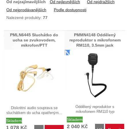
Od nejzajímavějších
Od nejlevnějších
Od nejdražších
Od nejprodávanějších
Podle dostupnosti
Nalezené produkty:
77
Produkty
PMLN6445 Sluchátko do
PMMN4148 Oddělený
ucha se zvukovodem,
reproduktor s mikrofonem
mikrofon/PTT
RM110, 3.5mm jack
Oddělený reproduktor s
Diskrétní audio souprava se
mikrofonem RM110 typ
sluchátkem do ucha opatřeným…
PMMN4148 pro…
Skladem
Skladem
2 040
Kč
1 078
Kč