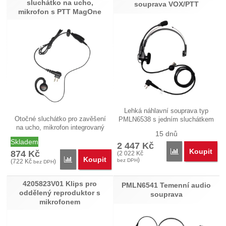
sluchátko na ucho,
souprava VOX/PTT
mikrofon s PTT MagOne
Lehká náhlavní souprava typ
Otočné sluchátko pro zavěšení
PMLN6538 s jedním sluchátkem
na ucho, mikrofon integrovaný
je…
15 dnů
s…
Skladem
2 447
Kč
Koupit
Přidat 'PMLN65
874
Kč
(
2 022
Kč
Koupit
Přidat 'PMLN6532 Otočné sluchátko na ucho, mikro
)
bez DPH
(
722
Kč
)
bez DPH
4205823V01 Klips pro
PMLN6541 Temenní audio
oddělený reproduktor s
souprava
mikrofonem