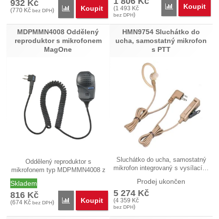
1 806
Kč
932
Kč
Koupit
Přidat 'MDPMMN
Koupit
Přidat 'MDPMLN4658 Ultra lehká (D-shell) náhlavn
(
1 493
Kč
(
770
Kč
)
bez DPH
)
bez DPH
MDPMMN4008 Oddělený
HMN9754 Sluchátko do
reproduktor s mikrofonem
ucha, samostatný mikrofon
MagOne
s PTT
Sluchátko do ucha, samostatný
Oddělený reproduktor s
mikrofon integrovaný s vysílací…
mikrofonem typ MDPMMN4008 z
řady…
Prodej ukončen
Skladem
5 274
Kč
816
Kč
Koupit
Přidat 'MDPMMN4008 Oddělený reproduktor s mikr
(
4 359
Kč
(
674
Kč
)
bez DPH
)
bez DPH