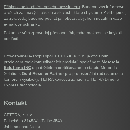
Přihlaste se k odběru našeho newsletteru
. Budeme vás informovat
o všech zajímavých akcích a slevách, které chystáme. A slibujeme,
že zpravodaj budeme posílat jen občas, abychom nezahltili vaše
e-mailové schránky.
Pokud se vám zpravodaj přestane líbit, máte možnost se kdykoli
odhlásit.
Provozovatel e-shopu spol.
CETTRA, s. r. o.
je oficiálním
prodejcem radiokomunikačních produktů společnosti
Motorola
Solutions INC
a je držitelem certifikovaného statutu Motorola
Solutions
Gold Reseller Partner
pro profesionální radiostanice a
komerční vysilačky, TETRA koncová zařízení a TETRA Dimetra
Express technologie.
Kontakt
CETTRA, s. r. o.
Palackého 3145/41 (Palác JBX)
Jablonec nad Nisou