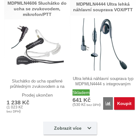
MDPMLN4606 Sluchátko do
MDPMLN4444 Ultra lehká
ucha se zvukovodem,
náhlavní souprava VOX/PTT
mikrofon/PTT
Ultra lehká náhlavní souprava typ
Sluchátko do ucha opatřené
MDPMLN4444 s integrovaným
průhledným zvukovodem a na
PTT…
samostaném…
Skladem
Prodej ukončen
641
Kč
1 238
Kč
Koupit
Přidat 'MDPMLN
(
530
Kč
)
bez DPH
(
1 023
Kč
)
bez DPH
Zobrazit více