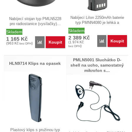
Nabíjecí LiIon 2250mAh baterie
Nabíjecí stojan typ PMLN5228
typ PMNN4080 je lehká a
pro radiostanice (vysílačky)…
nabízí…
Skladem
Skladem
2 389
Kč
1 165
Kč
Koupit
Přidat 'PMNN40
Koupit
Přidat 'PMLN5228 Nabíjecí stojan pro P100 řadu' k 
(
1 974
Kč
(
963
Kč
)
bez DPH
)
bez DPH
PMLN5001 Sluchátko D-
HLN9714 Klips na opasek
shell na ucho, samostatný
mikrofon s…
Plastový klips s pružinou typ