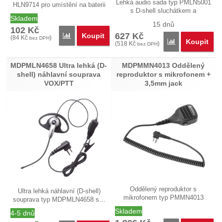
Lehká audio sada typ PMLN5001
HLN9714 pro umístění na baterii
s D-shell sluchátkem a
a…
Skladem
vysílacím…
15 dnů
102
Kč
627
Kč
Koupit
Přidat 'HLN9714 Klips na opasek' k porovnání
(
84
Kč
)
bez DPH
Koupit
Přidat 'PMLN500
(
518
Kč
)
bez DPH
MDPMLN4658 Ultra lehká (D-
MDPMMN4013 Oddělený
shell) náhlavní souprava
reproduktor s mikrofonem +
VOX/PTT
3,5mm jack
Oddělený reproduktor s
Ultra lehká náhlavní (D-shell)
mikrofonem typ PMMN4013
souprava typ MDPMLN4658 s…
(původně…
Skladem
4-5 dnů