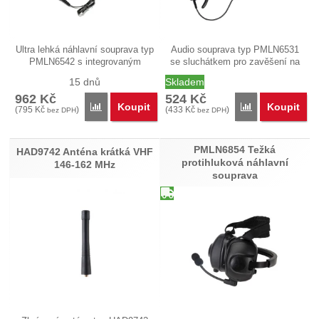
Ultra lehká náhlavní souprava typ
Audio souprava typ PMLN6531
PMLN6542 s integrovaným
se sluchátkem pro zavěšení na
PTT…
ucho,…
15 dnů
Skladem
962
Kč
524
Kč
Koupit
Koupit
Přidat 'PMLN6542 Ultra lehká náhlavní souprava Ma
Přidat 'PMLN653
(
795
Kč
)
(
433
Kč
)
bez DPH
bez DPH
PMLN6854 Težká
HAD9742 Anténa krátká VHF
protihluková náhlavní
146-162 MHz
souprava