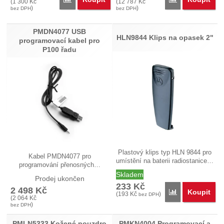
(
1 300
Kč
(
12 787
Kč
)
)
bez DPH
bez DPH
PMDN4077 USB
HLN9844 Klips na opasek 2"
programovací kabel pro
P100 řadu
Plastový klips typ HLN 9844 pro
Kabel PMDN4077 pro
umístění na baterii radiostanice…
programování přenosných…
Skladem
Prodej ukončen
233
Kč
2 498
Kč
Koupit
Přidat 'HLN9844
(
193
Kč
)
bez DPH
(
2 064
Kč
)
bez DPH
PMLN5333 Kožené pouzdro
PMKN4004 Programovací a