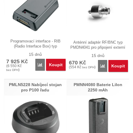
Programovací interface - RIB
Anténní adaptér RF/BNC typ
(Radio Interface Box) typ
PMDN4041 pro připojení externí
RLN4008…
antény…
15 dnů
15 dnů
7 925
Kč
670
Kč
Koupit
Přidat 'RLN4008 Programovací interface RIB' k por
Koupit
(
6 550
Kč
Přidat 'PMDN404
(
554
Kč
)
bez DPH
)
bez DPH
PMLN5228 Nabíjecí stojan
PMNN4080 Baterie LiIon
pro P100 řadu
2250 mAh