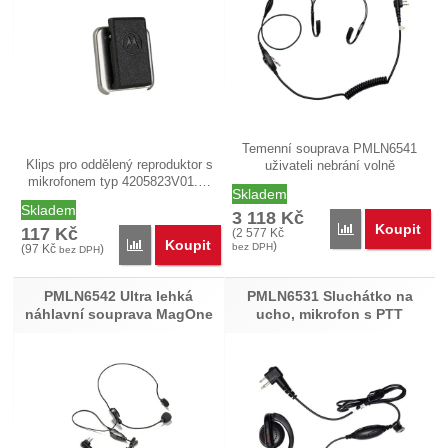
Temenní souprava PMLN6541
Klips pro oddělený reproduktor s
uživateli nebrání volně
mikrofonem typ 4205823V01.…
sledovat…
Skladem
Skladem
3 118
Kč
Koupit
Přidat 'PMLN65
117
Kč
(
2 577
Kč
Koupit
Přidat '4205823V01 Klips pro oddělený reproduktor 
)
bez DPH
(
97
Kč
)
bez DPH
PMLN6542 Ultra lehká
PMLN6531 Sluchátko na
náhlavní souprava MagOne
ucho, mikrofon s PTT