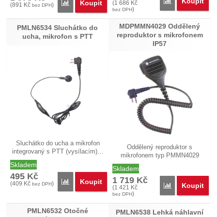
Koupit
Přidat 'PMMN41
Koupit
Přidat 'PMLN6445 Sluchátko do ucha se zvukovodem
(
1 686
Kč
(
891
Kč
)
bez DPH
)
bez DPH
MDPMMN4029 Oddělený
PMLN6534 Sluchátko do
reproduktor s mikrofonem
ucha, mikrofon s PTT
IP57
Sluchátko do ucha a mikrofon
Oddělený reproduktor s
integrovaný s PTT (vysílacím)…
mikrofonem typ PMMN4029
(dříve…
Skladem
Skladem
495
Kč
1 719
Kč
Koupit
Přidat 'PMLN6534 Sluchátko do ucha, mikrofon s PT
(
409
Kč
)
bez DPH
Koupit
Přidat 'MDPMMN
(
1 421
Kč
)
bez DPH
PMLN6532 Otočné
PMLN6538 Lehká náhlavní