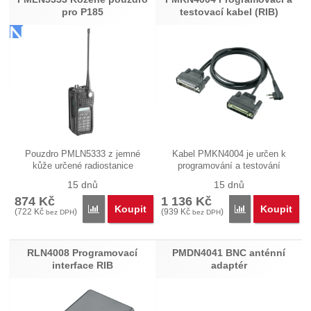
pro P185
testovací kabel (RIB)
Pouzdro PMLN5333 z jemné
Kabel PMKN4004 je určen k
kůže určené radiostanice
programování a testování
(vysílačky)…
radiostanic…
15 dnů
15 dnů
874
Kč
1 136
Kč
Koupit
Koupit
Přidat 'PMLN5333 Kožené pouzdro pro P185' k poro
Přidat 'PMKN400
(
722
Kč
)
(
939
Kč
)
bez DPH
bez DPH
RLN4008 Programovací
PMDN4041 BNC anténní
interface RIB
adaptér