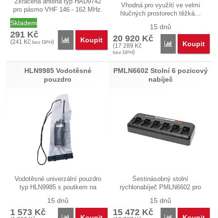
Zkrácená anténa typ HAD9742
Vhodná pro využití ve velmi
pro pásmo VHF 146 - 162 MHz.
hlučných prostorech těžká…
Délka…
Skladem
15 dnů
291
Kč
20 920
Kč
Koupit
Přidat 'HAD9742 Anténa krátká VHF 146-162 MHz' 
(
241
Kč
)
bez DPH
Koupit
Přidat 'PMLN685
(
17 289
Kč
)
bez DPH
HLN9985 Vodotěsné
PMLN6602 Stolní 6 pozicový
pouzdro
nabíječ
Vodotěsné univerzální pouzdro
Šestinásobný stolní
typ HLN9985 s poutkem na
rychlonabíječ PMLN6602 pro
zápěstí.…
možnost…
15 dnů
15 dnů
1 573
Kč
15 472
Kč
Koupit
Koupit
Přidat 'HLN9985 Vodotěsné pouzdro' k porovnání
Přidat 'PMLN660