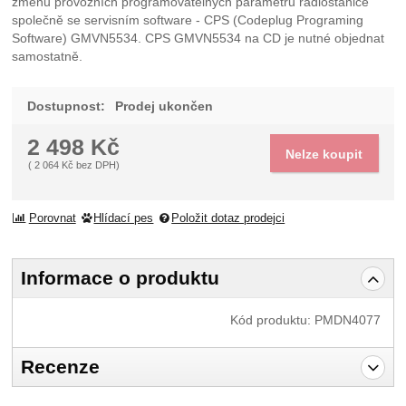
změnu provozních programovatelných parametrů radiostanice
společně se servisním software - CPS (Codeplug Programing
Software) GMVN5534. CPS GMVN5534 na CD je nutné objednat
samostatně.
Dostupnost:
Prodej ukončen
2 498
Kč
Nelze koupit
(
2 064
Kč
bez DPH)
Porovnat
Hlídací pes
Položit dotaz prodejci
Informace o produktu
Kód produktu:
PMDN4077
Recenze
Pro vkládání recenzí je nutné se přihlásit.