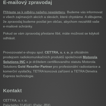
E-mailový zpravodaj
Přihlaste se k odběru našeho newsletteru
. Budeme vás informovat
o všech zajímavých akcích a slevách, které chystáme. A slibujeme,
že zpravodaj budeme posílat jen občas, abychom nezahltili vaše
e-mailové schránky.
Pokud se vám zpravodaj přestane líbit, máte možnost se kdykoli
odhlásit.
Provozovatel e-shopu spol.
CETTRA, s. r. o.
je oficiálním
prodejcem radiokomunikačních produktů společnosti
Motorola
Solutions INC
a je držitelem certifikovaného statutu Motorola
Solutions
Gold Reseller Partner
pro profesionální radiostanice a
komerční vysilačky, TETRA koncová zařízení a TETRA Dimetra
Express technologie.
Kontakt
CETTRA, s. r. o.
Palackého 3145/41 (Palác JBX)