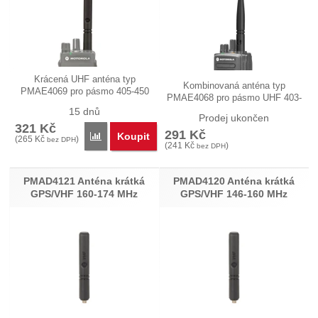
Krácená UHF anténa typ
Kombinovaná anténa typ
PMAE4069 pro pásmo 405-450
PMAE4068 pro pásmo UHF 403-
MHz…
527 MHz a GPS…
15 dnů
Prodej ukončen
321
Kč
291
Kč
Koupit
Přidat 'PMAE4069 Anténa krátká UHF/GPS 405-450
(
265
Kč
)
bez DPH
(
241
Kč
)
bez DPH
PMAD4121 Anténa krátká
PMAD4120 Anténa krátká
GPS/VHF 160-174 MHz
GPS/VHF 146-160 MHz