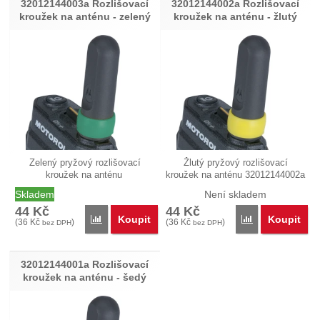
32012144003a Rozlišovací
32012144002a Rozlišovací
kroužek na anténu - zelený
kroužek na anténu - žlutý
Zelený pryžový rozlišovací
Žlutý pryžový rozlišovací
kroužek na anténu
kroužek na anténu 32012144002a
32012144003a…
je…
Skladem
Není skladem
44
Kč
44
Kč
Koupit
Koupit
Přidat '32012144003a Rozlišovací kroužek na anténu 
Přidat '3201214
(
36
Kč
)
(
36
Kč
)
bez DPH
bez DPH
32012144001a Rozlišovací
kroužek na anténu - šedý