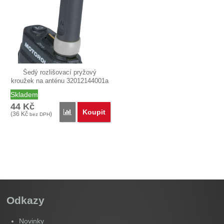
Šedý rozlišovací pryžový
kroužek na anténu 32012144001a
určený…
Skladem
44
Kč
Koupit
Přidat '32012144001a Rozlišovací kroužek na anténu 
(
36
Kč
)
bez DPH
Odkazy
Novinky