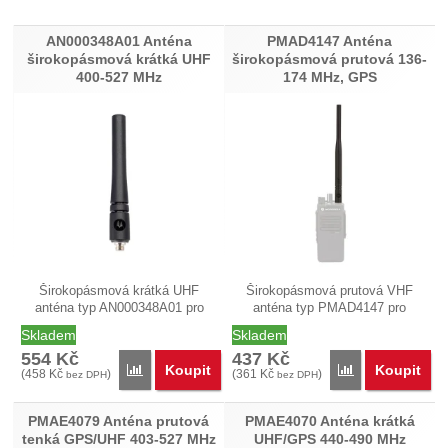
Produkty
AN000348A01 Anténa
PMAD4147 Anténa
širokopásmová krátká UHF
širokopásmová prutová 136-
400-527 MHz
174 MHz, GPS
Širokopásmová krátká UHF
Širokopásmová prutová VHF
anténa typ AN000348A01 pro
anténa typ PMAD4147 pro
kmitočtové…
kmitočtové…
Skladem
Skladem
554
Kč
437
Kč
Koupit
Koupit
Přidat 'AN000348A01 Anténa širokopásmová krátká
Přidat 'PMAD41
(
458
Kč
)
(
361
Kč
)
bez DPH
bez DPH
PMAE4079 Anténa prutová
PMAE4070 Anténa krátká
tenká GPS/UHF 403-527 MHz
UHF/GPS 440-490 MHz