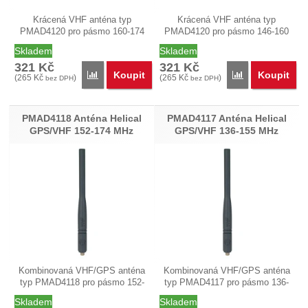
Krácená VHF anténa typ
Krácená VHF anténa typ
PMAD4120 pro pásmo 160-174
PMAD4120 pro pásmo 146-160
MHz…
MHz…
Skladem
Skladem
321
Kč
321
Kč
Koupit
Koupit
Přidat 'PMAD4121 Anténa krátká GPS/VHF 160-174
Přidat 'PMAD41
(
265
Kč
)
(
265
Kč
)
bez DPH
bez DPH
PMAD4118 Anténa Helical
PMAD4117 Anténa Helical
GPS/VHF 152-174 MHz
GPS/VHF 136-155 MHz
Kombinovaná VHF/GPS anténa
Kombinovaná VHF/GPS anténa
typ PMAD4118 pro pásmo 152-
typ PMAD4117 pro pásmo 136-
174MHz o…
155 MHz o…
Skladem
Skladem