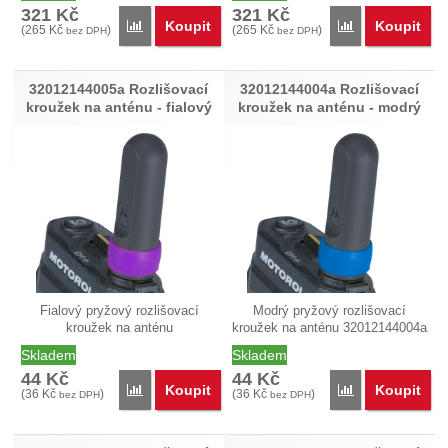
321
Kč
321
Kč
Koupit
Koupit
Přidat 'PMAD4118 Anténa Helical GPS/VHF 152-17
Přidat 'PMAD41
(
265
Kč
)
(
265
Kč
)
bez DPH
bez DPH
32012144005a Rozlišovací
32012144004a Rozlišovací
kroužek na anténu - fialový
kroužek na anténu - modrý
Fialový pryžový rozlišovací
Modrý pryžový rozlišovací
kroužek na anténu
kroužek na anténu 32012144004a
32012144005a…
je…
Skladem
Skladem
44
Kč
44
Kč
Koupit
Koupit
Přidat '32012144005a Rozlišovací kroužek na anténu 
Přidat '3201214
(
36
Kč
)
(
36
Kč
)
bez DPH
bez DPH