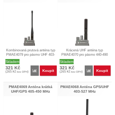
Kombinovaná prutová anténa typ
Krácená UHF anténa typ
PMAE4079 pro pásmo UHF 403-
PMAE4070 pro pásmo 440-490
527…
MHz…
Skladem
Skladem
321
Kč
321
Kč
Koupit
Koupit
Přidat 'PMAE4079 Anténa prutová tenká GPS/UHF 4
Přidat 'PMAE40
(
265
Kč
)
(
265
Kč
)
bez DPH
bez DPH
PMAE4069 Anténa krátká
PMAE4068 Anténa GPS/UHF
UHF/GPS 405-450 MHz
403-527 MHz