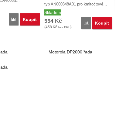
12144005a…
typ AN000348A01 pro kmitočtové…
Skladem
Koupit
Porovnat
554
Kč
Koupit
Porovnat
(
458
Kč
)
bez DPH
řada
Motorola DP2000 řada
řada