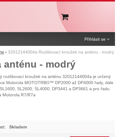
Košík
Přihlásit se
ny
32012144004a Rozlišovací kroužek na anténu - modrý
 anténu - modrý
ý rozlišovací kroužek na anténu 32012144004a je určený
anice Motorola MOTOTRBO™ DP2000 až DP4000 řady, dále
 SL1600, SL2600, SL4000, DP3441 a DP3661 a pro řadu
a Motorola R7/R7a
st:
Skladem