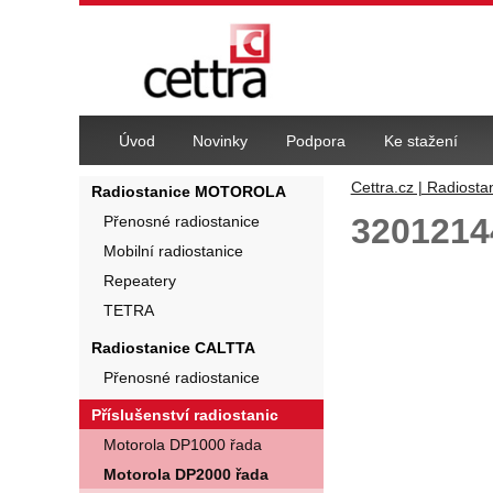
Navigace
Úvod
Novinky
Podpora
Ke stažení
Cettra.cz | Radiosta
Radiostanice MOTOROLA
3201214
Přenosné radiostanice
Mobilní radiostanice
Fotografie
Repeatery
TETRA
Radiostanice CALTTA
Přenosné radiostanice
Příslušenství radiostanic
Motorola DP1000 řada
Motorola DP2000 řada