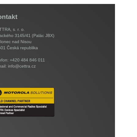
ontakt
TRA, s. r. o.
ackého 3145/41 (Palác JBX)
lonec nad Nisou
601
Česká republika
efon: +420 484 846 011
ail: info@cettra.cz