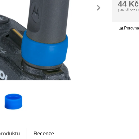
44
Kč
dchozí
násle
(
36
Kč
bez 
Porovna
produktu
Recenze