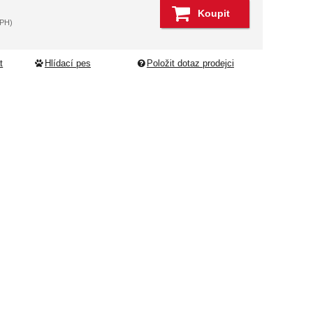
dující
Koupit
DPH)
t
Hlídací pes
Položit dotaz prodejci