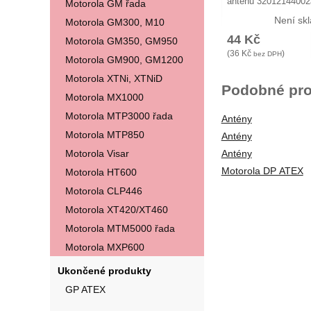
anténu 32012144002
Motorola GM řada
Není sk
Motorola GM300, M10
44
Kč
Motorola GM350, GM950
(
36
Kč
)
bez DPH
Motorola GM900, GM1200
Motorola XTNi, XTNiD
Podobné pro
Motorola MX1000
Motorola MTP3000 řada
Antény
Motorola MTP850
Antény
Motorola Visar
Antény
Motorola DP ATEX
Motorola HT600
Motorola CLP446
Motorola XT420/XT460
Motorola MTM5000 řada
Motorola MXP600
Ukončené produkty
GP ATEX