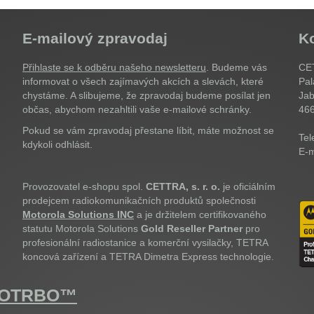
E-mailový zpravodaj
K
Přihlaste se k odběru našeho newsletteru
. Budeme vás
CET
informovat o všech zajímavých akcích a slevách, které
Pal
chystáme. A slibujeme, že zpravodaj budeme posílat jen
Jab
občas, abychom nezahltili vaše e-mailové schránky.
46
Pokud se vám zpravodaj přestane líbit, máte možnost se
Tel
kdykoli odhlásit.
E-m
Provozovatel e-shopu spol.
CETTRA, s. r. o.
je oficiálním
prodejcem radiokomunikačních produktů společnosti
Motorola Solutions INC
a je držitelem certifikovaného
statutu Motorola Solutions
Gold Reseller Partner
pro
profesionální radiostanice a komerční vysilačky, TETRA
koncová zařízení a TETRA Dimetra Express technologie.
OTOTRBO™