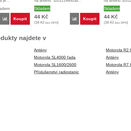
a je…
na anténu 32012144003a…
na anténu 320
ladem
Skladem
Skladem
44
Kč
44
Kč
Koupit
Koupit
Porovnat
Porovnat
(
36
Kč
)
(
36
Kč
)
bez DPH
bez DPH
dukty najdete v
Antény
Motorola R2 
Motorola SL4000 řada
Antény
Motorola SL1600/2600
Motorola R7 
Příslušenství radiostanic
Antény