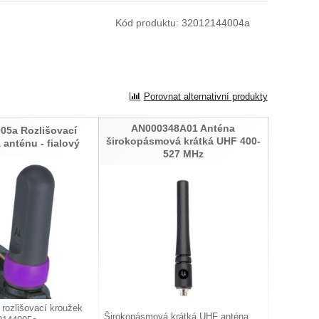
Kód produktu:
32012144004a
Porovnat alternativní produkty
AN000348A01 Anténa
05a Rozlišovací
širokopásmová krátká UHF 400-
 anténu - fialový
527 MHz
 rozlišovací kroužek
Širokopásmová krátká UHF anténa