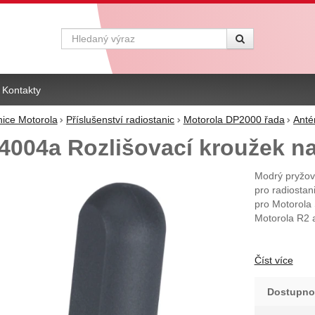
Vyhledávání
Kontakty
nice Motorola
Příslušenství radiostanic
Motorola DP2000 řada
Anté
4004a Rozlišovací kroužek na
Modrý pryžov
pro radiost
pro Motorola
Motorola R2 
Číst více
Dostupno