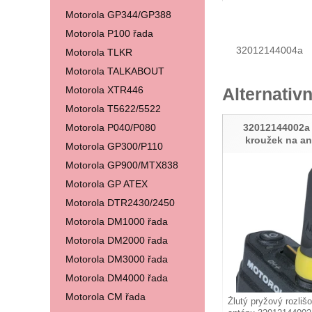
Motorola GP344/GP388
Motorola P100 řada
32012144004a
Motorola TLKR
Motorola TALKABOUT
Motorola XTR446
Alternativn
Motorola T5622/5522
Motorola P040/P080
32012144002a 
kroužek na an
Motorola GP300/P110
Motorola GP900/MTX838
Motorola GP ATEX
Motorola DTR2430/2450
Motorola DM1000 řada
Motorola DM2000 řada
Motorola DM3000 řada
Motorola DM4000 řada
Motorola CM řada
Žlutý pryžový rozliš