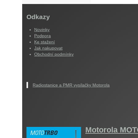
Odkazy
Novinky
Podpora
Ke stažení
Jak nakupovat
Obchodní podmínky
Radiostanice a PMR vysílačky Motorola
Motorola M