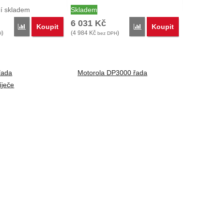
í skladem
Skladem
6 031
Kč
Koupit
Koupit
Porovnat
Porovnat
)
(
4 984
Kč
)
H
bez DPH
řada
Motorola DP3000 řada
íječe