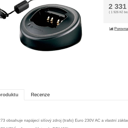
2 33
(
1 926
Kč
be
Porovna
produktu
Recenze
3 obsahuje napájecí síťový zdroj (trafo) Euro 230V AC a vlastní zákla