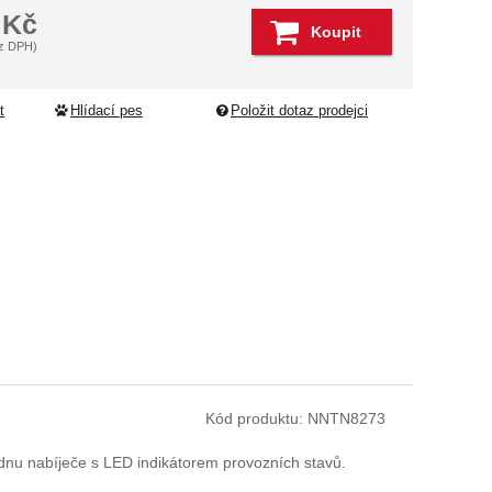
1
Kč
Koupit
z DPH)
t
Hlídací pes
Položit dotaz prodejci
Kód produktu:
NNTN8273
dnu nabíječe s LED indikátorem provozních stavů.