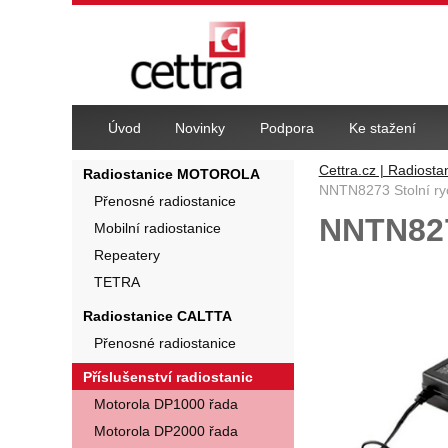
Navigace
Úvod
Novinky
Podpora
Ke stažení
Cettra.cz | Radiosta
Radiostanice MOTOROLA
NNTN8273 Stolní ry
Přenosné radiostanice
NNTN827
Mobilní radiostanice
Repeatery
Fotografie
TETRA
Radiostanice CALTTA
Přenosné radiostanice
Příslušenství radiostanic
Motorola DP1000 řada
Motorola DP2000 řada