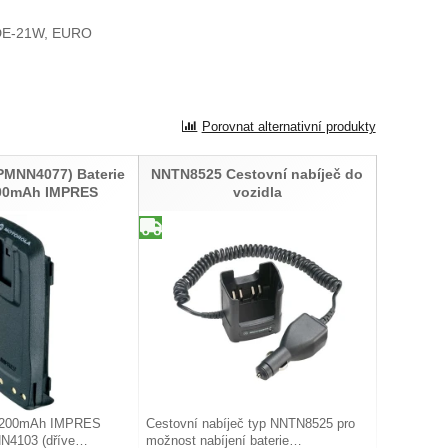
E-21W, EURO
Porovnat alternativní produkty
MNN4077) Baterie
NNTN8525 Cestovní nabíječ do
200mAh IMPRES
vozidla
n 2200mAh IMPRES
Cestovní nabíječ typ NNTN8525 pro
NN4103 (dříve…
možnost nabíjení baterie…