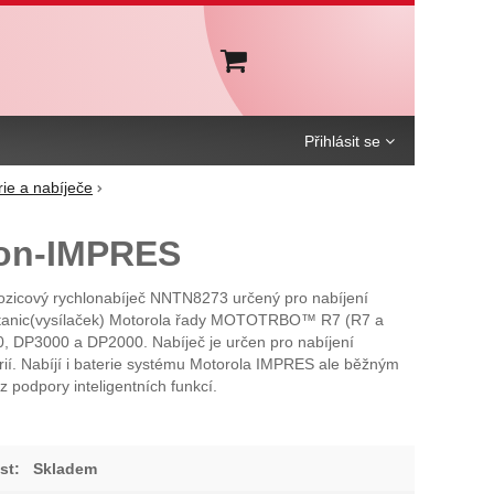
Košík
Přihlásit se
rie a nabíječe
Non-IMPRES
pozicový rychlonabíječ NNTN8273 určený pro nabíjení
ostanic(vysílaček) Motorola řady MOTOTRBO™ R7 (R7 a
, DP3000 a DP2000. Nabíječ je určen pro nabíjení
ií. Nabíjí i baterie systému Motorola IMPRES ale běžným
podpory inteligentních funkcí.
st:
Skladem