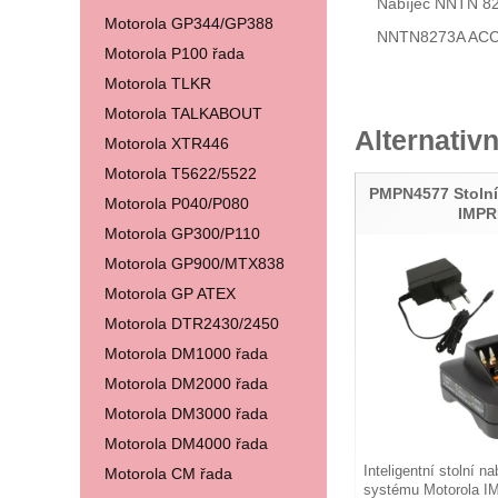
Nabíječ NNTN 82
Motorola GP344/GP388
NNTN8273A AC
Motorola P100 řada
Motorola TLKR
Motorola TALKABOUT
Alternativn
Motorola XTR446
Motorola T5622/5522
PMPN4577 Stolní
Motorola P040/P080
IMPR
Motorola GP300/P110
Motorola GP900/MTX838
Motorola GP ATEX
Motorola DTR2430/2450
Motorola DM1000 řada
Motorola DM2000 řada
Motorola DM3000 řada
Motorola DM4000 řada
Inteligentní stolní 
Motorola CM řada
systému Motorola