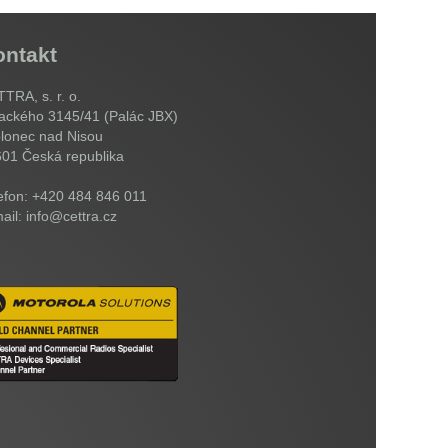
ontakt
TRA, s. r. o.
ackého 3145/41 (Palác JBX)
lonec nad Nisou
601
Česká republika
efon: +420 484 846 011
ail: info@cettra.cz