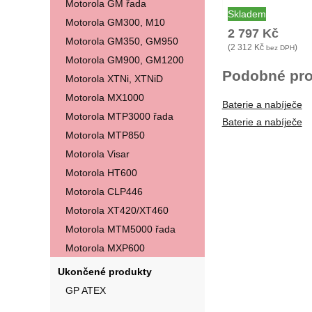
Motorola GM řada
Skladem
Motorola GM300, M10
2 797
Kč
Motorola GM350, GM950
(
2 312
Kč
)
bez DPH
Motorola GM900, GM1200
Podobné pro
Motorola XTNi, XTNiD
Motorola MX1000
Baterie a nabíječe
Motorola MTP3000 řada
Baterie a nabíječe
Motorola MTP850
Motorola Visar
Motorola HT600
Motorola CLP446
Motorola XT420/XT460
Motorola MTM5000 řada
Motorola MXP600
Ukončené produkty
GP ATEX