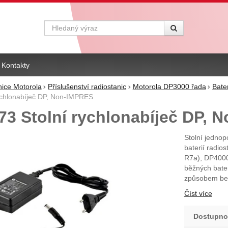
Vyhledávání
Kontakty
nice Motorola
Příslušenství radiostanic
Motorola DP3000 řada
Bate
chlonabíječ DP, Non-IMPRES
3 Stolní rychlonabíječ DP, 
Stolní jedno
baterií radi
R7a), DP4000
běžných bater
způsobem bez 
Číst více
Dostupno