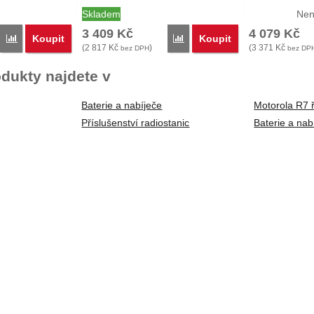
Skladem
Nen
3 409
Kč
4 079
Kč
Koupit
Koupit
Porovnat
Porovnat
(
2 817
Kč
)
(
3 371
Kč
bez DPH
bez DP
dukty najdete v
Baterie a nabíječe
Motorola R7 
Příslušenství radiostanic
Baterie a nab