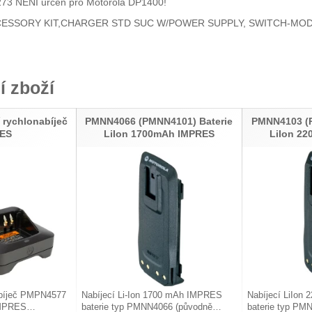
73 NENÍ určen pro Motorola DP1400!
CESSORY KIT,CHARGER STD SUC W/POWER SUPPLY, SWITCH-MOD
í zboží
 rychlonabíječ
PMNN4066 (PMNN4101) Baterie
PMNN4103 (P
ES
LiIon 1700mAh IMPRES
LiIon 2
nabíječ PMPN4577
Nabíjecí Li-Ion 1700 mAh IMPRES
Nabíjecí LiIo
 IMPRES…
baterie typ PMNN4066 (původně…
baterie typ PM