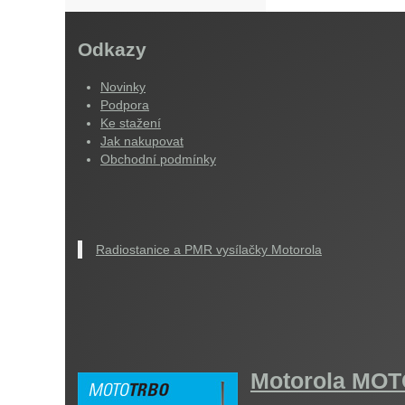
Odkazy
Novinky
Podpora
Ke stažení
Jak nakupovat
Obchodní podmínky
Radiostanice a PMR vysílačky Motorola
Motorola M