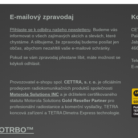
E-mailový zpravodaj
K
Přihlaste se k odběru našeho newsletteru
. Budeme vás
CET
informovat o všech zajímavých akcích a slevách, které
Pal
chystáme. A slibujeme, že zpravodaj budeme posílat jen
Jab
občas, abychom nezahltili vaše e-mailové schránky.
46
Pokud se vám zpravodaj přestane líbit, máte možnost se
Tel
kdykoli odhlásit.
E-m
Provozovatel e-shopu spol.
CETTRA, s. r. o.
je oficiálním
prodejcem radiokomunikačních produktů společnosti
Motorola Solutions INC
a je držitelem certifikovaného
statutu Motorola Solutions
Gold Reseller Partner
pro
profesionální radiostanice a komerční vysilačky, TETRA
koncová zařízení a TETRA Dimetra Express technologie.
OTOTRBO™