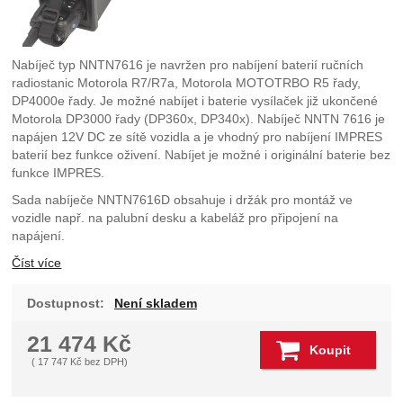
Nabíječ typ NNTN7616 je navržen pro nabíjení baterií ručních
radiostanic Motorola R7/R7a, Motorola MOTOTRBO R5 řady,
DP4000e řady. Je možné nabíjet i baterie vysílaček již ukončené
Motorola DP3000 řady (DP360x, DP340x). Nabíječ NNTN 7616 je
napájen 12V DC ze sítě vozidla a je vhodný pro nabíjení IMPRES
baterií bez funkce oživení. Nabíjet je možné i originální baterie bez
funkce IMPRES.
Sada nabíječe NNTN7616D obsahuje i držák pro montáž ve
vozidle např. na palubní desku a kabeláž pro připojení na
napájení.
Číst více
Dostupnost:
Není skladem
21 474
Kč
Koupit
(
17 747
Kč
bez DPH)