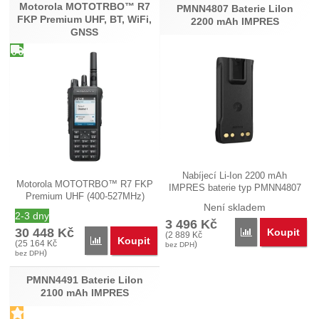
Motorola MOTOTRBO™ R7
Nebyla přidána žádná recenze.
PMNN4807 Baterie LiIon
FKP Premium UHF, BT, WiFi,
2200 mAh IMPRES
GNSS
Nabíjecí Li-Ion 2200 mAh
Motorola MOTOTRBO™ R7 FKP
IMPRES baterie typ PMNN4807
Premium UHF (400-527MHz)
s nabíječem…
Není skladem
model…
2-3 dny
3 496
Kč
30 448
Kč
Koupit
Porovnat
(
2 889
Kč
Koupit
Porovnat
(
25 164
Kč
)
bez DPH
)
bez DPH
PMNN4491 Baterie LiIon
2100 mAh IMPRES