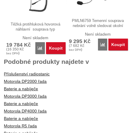
PMLN6759 Temenní souprava
Těžká protihluková hovorová
nebrání volně sledovat okolní
náhlavní souprava typ
zvuky…
Není skladem
PMLN6760 s…
Není skladem
9 295
Kč
19 784
Kč
Koupit
Porovnat
(
7 682
Kč
Koupit
Porovnat
(
16 350
Kč
)
bez DPH
)
bez DPH
Podobné produkty najdete v
Příslušenství radiostanic
Motorola DP2000 řada
Baterie a nabíječe
Motorola DP3000 řada
Baterie a nabíječe
Motorola DP4000 řada
Baterie a nabíječe
Motorola R5 řada