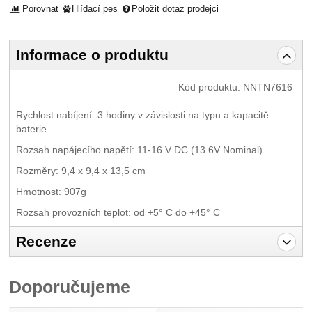
Porovnat
Hlídací pes
Položit dotaz prodejci
Informace o produktu
Kód produktu:
NNTN7616
Rychlost nabíjení: 3 hodiny v závislosti na typu a kapacitě
baterie
Rozsah napájecího napětí:
11-16 V DC (13.6V Nominal)
Rozměry: 9,4 x 9,4 x 13,5 cm
Hmotnost: 907g
Rozsah provozních teplot: od +5° C do +45° C
Recenze
Pro vkládání recenzí je nutné se přihlásit.
Doporučujeme
Recenze