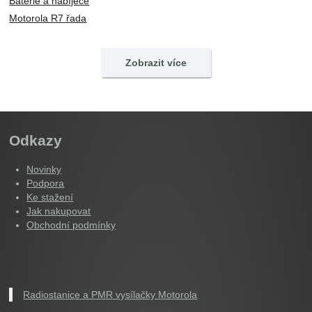
Baterie a nabíječe
Motorola R7 řada
Baterie a nabíječe
Zobrazit více
Odkazy
Novinky
Podpora
Ke stažení
Jak nakupovat
Obchodní podmínky
Radiostanice a PMR vysílačky Motorola