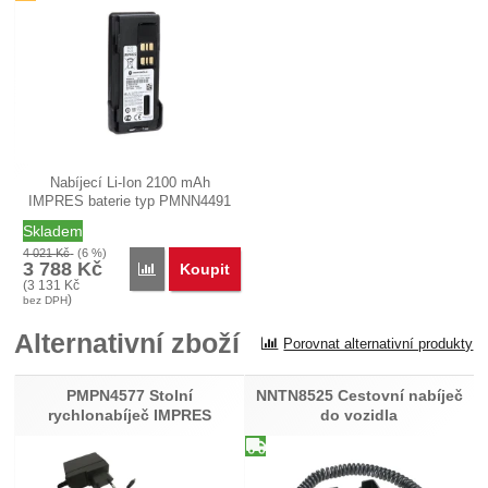
Nabíjecí Li-Ion 2100 mAh
IMPRES baterie typ PMNN4491
s nabíječem…
Skladem
4 021
Kč
(6 %)
3 788
Kč
Koupit
Porovnat
(
3 131
Kč
)
bez DPH
Alternativní zboží
Porovnat alternativní produkty
PMPN4577 Stolní
NNTN8525 Cestovní nabíječ
rychlonabíječ IMPRES
do vozidla