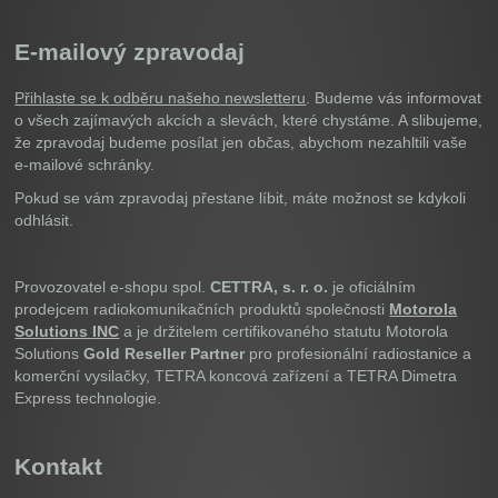
E-mailový zpravodaj
Přihlaste se k odběru našeho newsletteru
. Budeme vás informovat
o všech zajímavých akcích a slevách, které chystáme. A slibujeme,
že zpravodaj budeme posílat jen občas, abychom nezahltili vaše
e-mailové schránky.
Pokud se vám zpravodaj přestane líbit, máte možnost se kdykoli
odhlásit.
Provozovatel e-shopu spol.
CETTRA, s. r. o.
je oficiálním
prodejcem radiokomunikačních produktů společnosti
Motorola
Solutions INC
a je držitelem certifikovaného statutu Motorola
Solutions
Gold Reseller Partner
pro profesionální radiostanice a
komerční vysilačky, TETRA koncová zařízení a TETRA Dimetra
Express technologie.
Kontakt