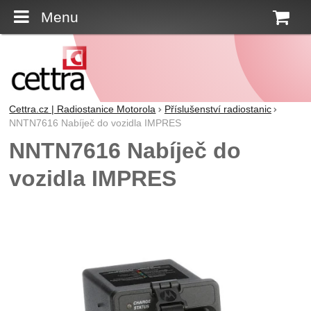
Menu
K
Cettra.cz | Radiostanice Motorola
Příslušenství radiostanic
NNTN7616 Nabíječ do vozidla IMPRES
NNTN7616 Nabíječ do
vozidla IMPRES
Fotografie