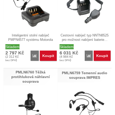
Inteligentní stolní nabíječ
Cestovní nabíječ typ NNTN8525
PMPN4577 systému Motorola
pro možnost nabíjení baterie…
IMPRES…
Skladem
Skladem
2 797
Kč
6 031
Kč
Koupit
Koupit
Porovnat
Porovnat
(
2 312
Kč
(
4 984
Kč
)
)
bez DPH
bez DPH
PMLN6760 Těžká
PMLN6759 Temenní audio
protihluková náhlavní
souprava IMPRES
souprava