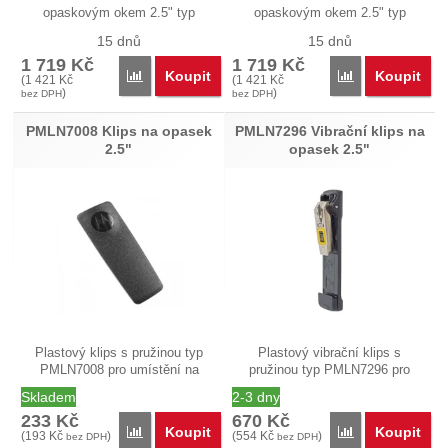
opaskovým okem 2.5" typ
opaskovým okem 2.5" typ
PMLN5842 pro…
PMLN5843 pro…
15 dnů
15 dnů
1 719
Kč
1 719
Kč
Koupit
Koupit
Přidat 'PMLN5842 Pouzdro z tvrdé kůže pro DP480x 
Přidat 'PMLN584
(
1 421
Kč
(
1 421
Kč
)
)
bez DPH
bez DPH
PMLN7008 Klips na opasek
PMLN7296 Vibrační klips na
2.5"
opasek 2.5"
Plastový klips s pružinou typ
Plastový vibrační klips s
PMLN7008 pro umístění na
pružinou typ PMLN7296 pro
baterii a…
umístění na…
Skladem
2-3 dny
233
Kč
670
Kč
Koupit
Koupit
Přidat 'PMLN7008 Klips na opasek 2.5&quot;' k por
Přidat 'PMLN729
(
193
Kč
)
(
554
Kč
)
bez DPH
bez DPH