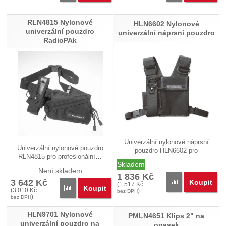
RLN4815 Nylonové
HLN6602 Nylonové
univerzální pouzdro
univerzální náprsní pouzdro
RadioPAk
Univerzální nylonové náprsní
Univerzální nylonové pouzdro
pouzdro HLN6602 pro
RLN4815 pro profesionální…
profesionální…
Skladem
Není skladem
1 836
Kč
3 642
Kč
Koupit
Přidat 'HLN6602
(
1 517
Kč
Koupit
Přidat 'RLN4815 Nylonové univerzální pouzdro Radi
(
3 010
Kč
)
bez DPH
)
bez DPH
HLN9701 Nylonové
PMLN4651 Klips 2" na
univerzální pouzdro na
opasek