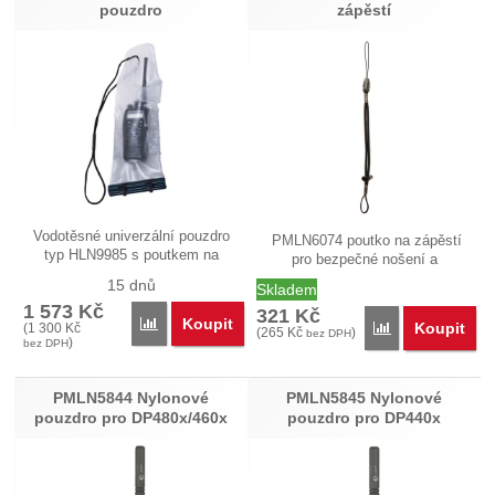
pouzdro
zápěstí
Vodotěsné univerzální pouzdro
PMLN6074 poutko na zápěstí
typ HLN9985 s poutkem na
pro bezpečné nošení a
zápěstí.…
používání…
15 dnů
Skladem
1 573
Kč
321
Kč
Koupit
Přidat 'HLN9985 Vodotěsné pouzdro' k porovnání
Koupit
(
1 300
Kč
Přidat 'PMLN607
(
265
Kč
)
bez DPH
)
bez DPH
PMLN5844 Nylonové
PMLN5845 Nylonové
pouzdro pro DP480x/460x
pouzdro pro DP440x