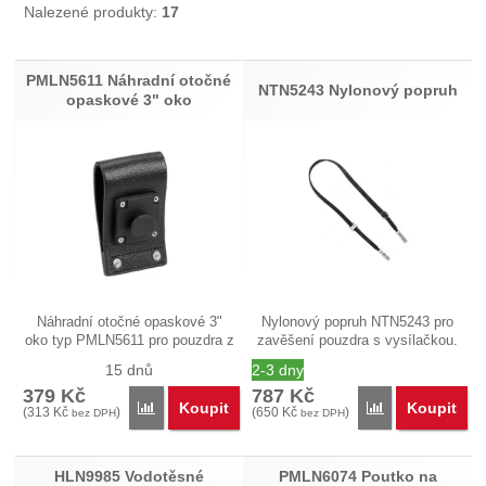
Nalezené produkty:
17
Produkty
PMLN5611 Náhradní otočné
NTN5243 Nylonový popruh
opaskové 3" oko
Náhradní otočné opaskové 3"
Nylonový popruh NTN5243 pro
oko typ PMLN5611 pro pouzdra z
zavěšení pouzdra s vysílačkou.
tvrdé…
…
15 dnů
2-3 dny
379
Kč
787
Kč
Koupit
Koupit
Přidat 'PMLN5611 Náhradní otočné opaskové 3&quot
Přidat 'NTN524
(
313
Kč
)
(
650
Kč
)
bez DPH
bez DPH
HLN9985 Vodotěsné
PMLN6074 Poutko na