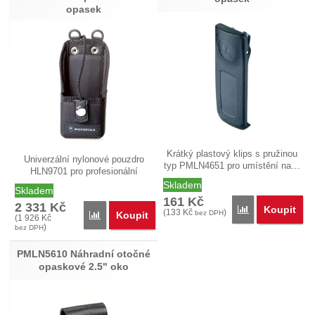
opasek
Krátký plastový klips s pružinou
Univerzální nylonové pouzdro
typ PMLN4651 pro umístění na…
HLN9701 pro profesionální
vysílačky…
Skladem
Skladem
161
Kč
2 331
Kč
Koupit
Přidat 'PMLN465
(
133
Kč
)
bez DPH
Koupit
Přidat 'HLN9701 Nylonové univerzální pouzdro na o
(
1 926
Kč
)
bez DPH
PMLN5610 Náhradní otočné
opaskové 2.5" oko