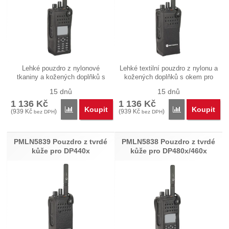
Lehké pouzdro z nylonové
Lehké textilní pouzdro z nylonu a
tkaniny a kožených doplňků s
kožených doplňků s okem pro
okem pro…
3"…
15 dnů
15 dnů
1 136
Kč
1 136
Kč
Koupit
Koupit
Přidat 'PMLN5844 Nylonové pouzdro pro DP480x/46
Přidat 'PMLN58
(
939
Kč
)
(
939
Kč
)
bez DPH
bez DPH
PMLN5839 Pouzdro z tvrdé
PMLN5838 Pouzdro z tvrdé
kůže pro DP440x
kůže pro DP480x/460x