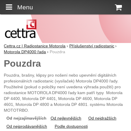
Menu
K
Cettra.cz | Radiostanice Motorola
Příslušenství radiostanic
Motorola DP4000 řada
Pouzdra
Pouzdra
Pouzdra, brašny, klipsy pro nošení nebo upevnění digitálních
profesionálních radiostanic (vysílaček) Motorola DP4000 řady.
Použitelné (pokud o položky není uvedena výhrada použití) pro
radiostanice MOTOROLA DP4000 řady kam patří typy Motorola
DP 4400, Motorola DP 4401, Motorola DP 4600, Motorola DP
4601, Motorola DP 4800 a Motorola DP 4801. systému Motorola
MOTOTRBO.
Od nejzajímavějších
Od nejlevnějších
Od nejdražších
Od nejprodávanějších
Podle dostupnosti