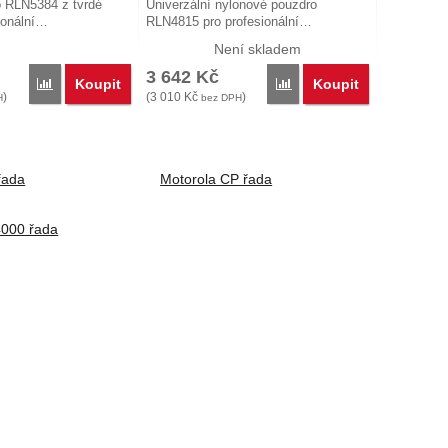
 RLN5384 z tvrdé
Univerzální nylonové pouzdro
ionální…
RLN4815 pro profesionální…
Není skladem
3 642
Kč
Koupit
Koupit
Porovnat
Porovnat
)
(
3 010
Kč
)
H
bez DPH
řada
Motorola CP řada
4000 řada