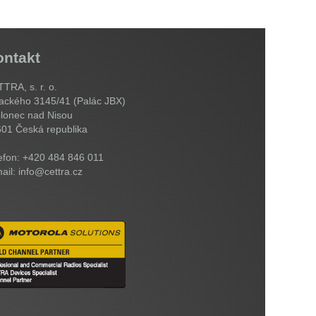
ontakt
TRA, s. r. o.
ackého 3145/41 (Palác JBX)
lonec nad Nisou
601
Česká republika
efon: +420 484 846 011
ail: info@cettra.cz