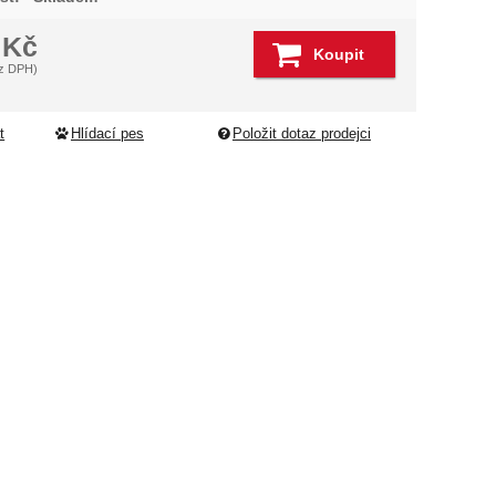
dující
1
Kč
Koupit
z DPH)
t
Hlídací pes
Položit dotaz prodejci