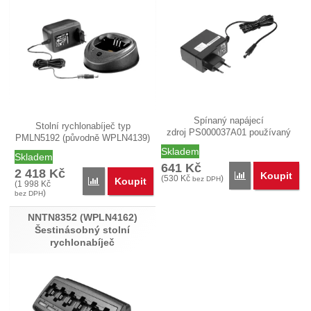
Spínaný napájecí
Stolní rychlonabíječ typ
zdroj PS000037A01 používaný
PMLN5192 (původně WPLN4139)
pro stolní…
pro…
Skladem
Skladem
641
Kč
2 418
Kč
Koupit
Přidat 'PS00003
(
530
Kč
)
bez DPH
Koupit
Přidat 'PMLN5192 (WPLN4139) Stolní rychlonabíječ
(
1 998
Kč
)
bez DPH
NNTN8352 (WPLN4162)
Šestinásobný stolní
rychlonabíječ