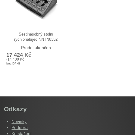
Šestinásobný stolní
rychlonabíječ NNTN8352
(WPLN4162) pro…
Prodej ukončen
17 424
Kč
(
14 400
Kč
)
bez DPH
Odkazy
Novinky
Podpora
Ke stažení