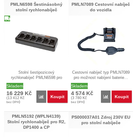
PMLN6598 Šestinásobný
PMLN7089 Cestovní nabíječ
stolní rychlonabíječ
do vozidla
Stolní šestipozicový
Cestovní nabíječ typ PMLN7089
rychlonabíječ PMLN6598 pro
pro možnost nabíjení baterie…
nabíjení…
Skladem
Skladem
16 229
Kč
4 574
Kč
Koupit
Koupit
Přidat 'PMLN6598 Šestinásobný stolní rychlonabíječ'
Přidat 'PMLN708
(
13 412
Kč
(
3 780
Kč
)
)
bez DPH
bez DPH
PMLN5192 (WPLN4139)
PS000037A01 Zdroj 230V EU
Stolní rychlonabíječ pro R2,
pro stolní nabíječe
DP1400 a CP