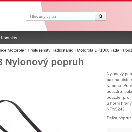
Vyhledávání
Kontakty
nice Motorola
Příslušenství radiostanic
Motorola DP1000 řada
Pouz
 Nylonový popruh
Nylonový pop
pak namísto 
rameno. Popr
pouzdře, poku
pouzder pro r
u horní hrany
NTN5243.
Délka popruhu