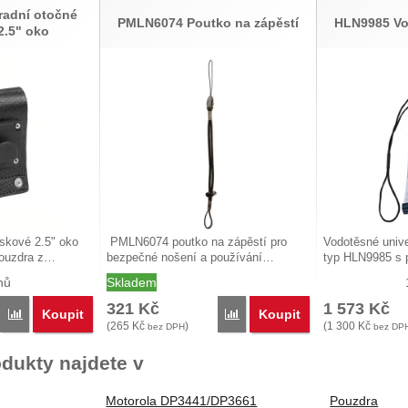
adní otočné
PMLN6074 Poutko na zápěstí
HLN9985 Vo
2.5" oko
skové 2.5" oko
PMLN6074 poutko na zápěstí pro
Vodotěsné unive
ouzdra z…
bezpečné nošení a používání…
typ HLN9985 s 
nů
Skladem
321
Kč
1 573
Kč
Koupit
Koupit
Porovnat
Porovnat
(
265
Kč
)
(
1 300
Kč
bez DPH
bez DP
dukty najdete v
Motorola DP3441/DP3661
Pouzdra