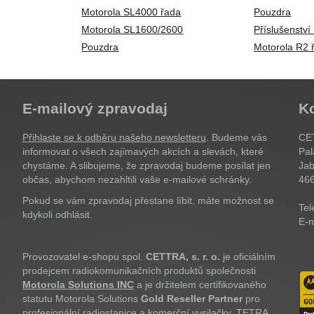
Motorola SL4000 řada
Pouzdra
Motorola SL1600/2600
Příslušenství
Pouzdra
Motorola R2 
E-mailový zpravodaj
K
Přihlaste se k odběru našeho newsletteru
. Budeme vás
CET
informovat o všech zajímavých akcích a slevách, které
Pal
chystáme. A slibujeme, že zpravodaj budeme posílat jen
Jab
občas, abychom nezahltili vaše e-mailové schránky.
46
Pokud se vám zpravodaj přestane líbit, máte možnost se
Tel
kdykoli odhlásit.
E-m
Provozovatel e-shopu spol.
CETTRA, s. r. o.
je oficiálním
prodejcem radiokomunikačních produktů společnosti
Motorola Solutions INC
a je držitelem certifikovaného
statutu Motorola Solutions
Gold Reseller Partner
pro
profesionální radiostanice a komerční vysilačky, TETRA