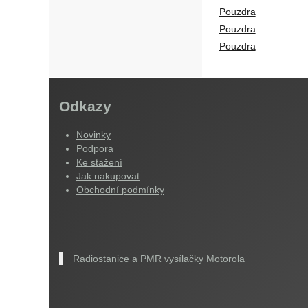
Pouzdra
Pouzdra
Pouzdra
Odkazy
Novinky
Podpora
Ke stažení
Jak nakupovat
Obchodní podmínky
Radiostanice a PMR vysílačky Motorola