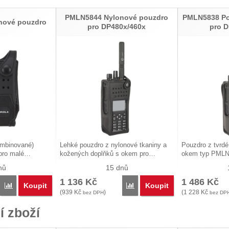
PMLN5844 Nylonové pouzdro
PMLN5838 Pou
nové pouzdro
pro DP480x/460x
pro D
ombinované)
Lehké pouzdro z nylonové tkaniny a
Pouzdro z tvrd
pro malé…
kožených doplňků s okem pro…
okem typ PMLN
nů
15 dnů
1 136
Kč
1 486
Kč
Koupit
Koupit
Porovnat
Porovnat
(
939
Kč
)
(
1 228
Kč
bez DPH
bez DP
í zboží