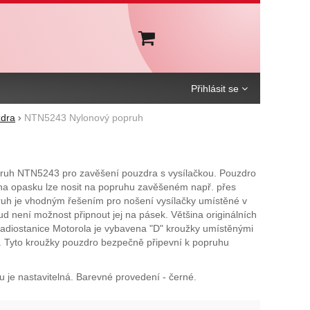
Košík
Přihlásit se
dra
NTN5243 Nylonový popruh
ruh NTN5243 pro zavěšení pouzdra s vysílačkou. Pouzdro
na opasku lze nosit na popruhu zavěšeném např. přes
uh je vhodným řešením pro nošení vysílačky umístěné v
d není možnost připnout jej na pásek. Většina originálních
adiostanice Motorola je vybavena "D" kroužky umístěnými
. Tyto kroužky pouzdro bezpečně připevní k popruhu
 je nastavitelná. Barevné provedení - černé.