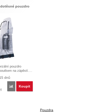
dotěsné pouzdro
rzální pouzdro
poutkem na zápěstí.…
15 dnů
Koupit
Porovnat
)
H
Pouzdra