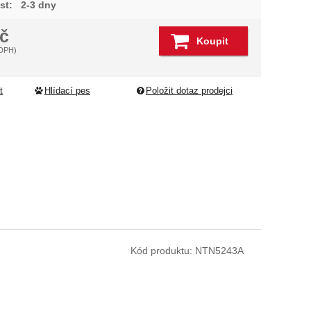
st:
2-3 dny
č
Koupit
 DPH)
t
Hlídací pes
Položit dotaz prodejci
Kód produktu:
NTN5243A