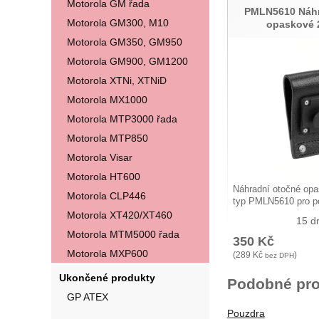
Motorola GM řada
PMLN5610 Náhr
Motorola GM300, M10
opaskové 
Motorola GM350, GM950
Motorola GM900, GM1200
Motorola XTNi, XTNiD
Motorola MX1000
Motorola MTP3000 řada
Motorola MTP850
Motorola Visar
Motorola HT600
Náhradní otočné opa
Motorola CLP446
typ PMLN5610 pro p
Motorola XT420/XT460
15 d
Motorola MTM5000 řada
350
Kč
Motorola MXP600
(
289
Kč
)
bez DPH
Ukončené produkty
Podobné pro
GP ATEX
Pouzdra