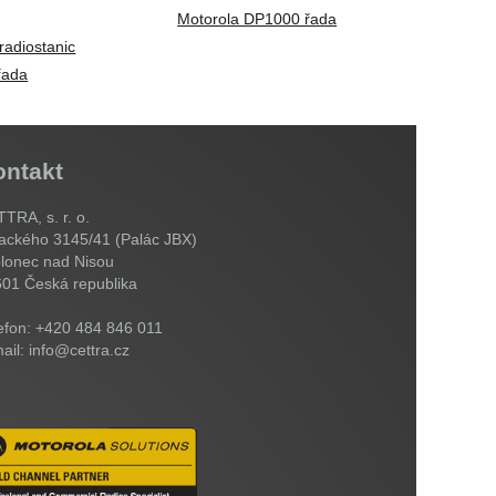
Motorola DP1000 řada
 radiostanic
řada
ontakt
TRA, s. r. o.
ackého 3145/41 (Palác JBX)
lonec nad Nisou
601
Česká republika
efon: +420 484 846 011
ail: info@cettra.cz