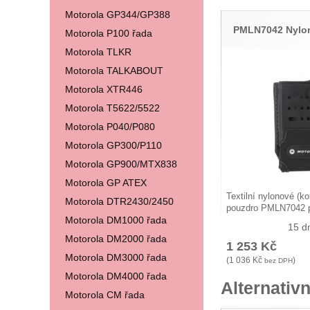
Motorola GP344/GP388
PMLN7042 Nylo
Motorola P100 řada
Motorola TLKR
Motorola TALKABOUT
Motorola XTR446
Motorola T5622/5522
Motorola P040/P080
Motorola GP300/P110
Motorola GP900/MTX838
Motorola GP ATEX
Textilní nylonové (k
Motorola DTR2430/2450
pouzdro PMLN7042 
Motorola DM1000 řada
15 d
Motorola DM2000 řada
1 253
Kč
Motorola DM3000 řada
(
1 036
Kč
)
bez DPH
Motorola DM4000 řada
Alternativn
Motorola CM řada