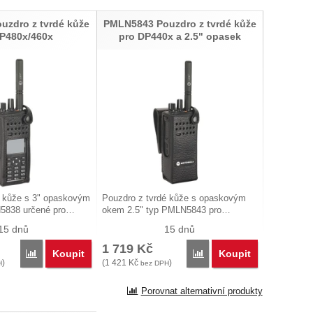
zdro z tvrdé kůže
PMLN5843 Pouzdro z tvrdé kůže
P480x/460x
pro DP440x a 2.5" opasek
é kůže s 3" opaskovým
Pouzdro z tvrdé kůže s opaskovým
5838 určené pro…
okem 2.5" typ PMLN5843 pro…
15 dnů
15 dnů
1 719
Kč
Koupit
Koupit
Porovnat
Porovnat
)
(
1 421
Kč
)
H
bez DPH
Porovnat alternativní produkty