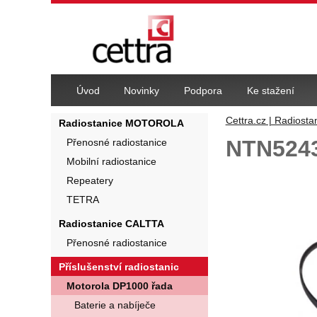
Navigace
Úvod
Novinky
Podpora
Ke stažení
Cettra.cz | Radiosta
Radiostanice MOTOROLA
NTN5243
Přenosné radiostanice
Mobilní radiostanice
Fotografie
Repeatery
TETRA
Radiostanice CALTTA
Přenosné radiostanice
Příslušenství radiostanic
Motorola DP1000 řada
Baterie a nabíječe