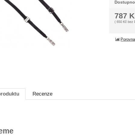
Dostupno
787
K
(
650
Kč
bez
Porovna
produktu
Recenze
jeme