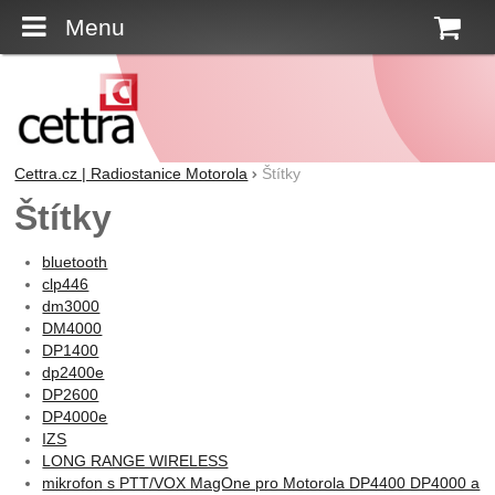
Menu
K
Cettra.cz | Radiostanice Motorola
Štítky
Štítky
bluetooth
clp446
dm3000
DM4000
DP1400
dp2400e
DP2600
DP4000e
IZS
LONG RANGE WIRELESS
mikrofon s PTT/VOX MagOne pro Motorola DP4400 DP4000 a