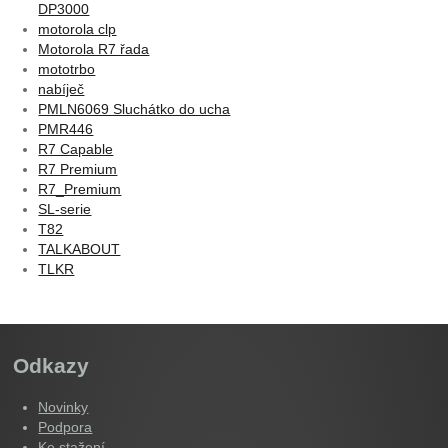
DP3000
motorola clp
Motorola R7 řada
mototrbo
nabíječ
PMLN6069 Sluchátko do ucha
PMR446
R7 Capable
R7 Premium
R7_Premium
SL-serie
T82
TALKABOUT
TLKR
Odkazy
Novinky
Podpora
Ke stažení