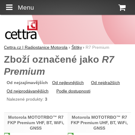
Menu
K
Cettra.cz | Radiostanice Motorola
Štítky
R7 Premium
Zboží označené jako
R7
Premium
Od nejzajímavějších
Od nejlevnějších
Od nejdražších
Od nejprodávanějších
Podle dostupnosti
Nalezené produkty:
3
Produkty
Motorola MOTOTRBO™ R7
Motorola MOTOTRBO™ R7
FKP Premium VHF, BT, WiFi,
FKP Premium UHF, BT, WiFi,
GNSS
GNSS