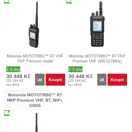
Motorola MOTOTRBO™ R7 VHF
Motorola MOTOTRBO™ R7 FKP
FKP Premium model
Premium UHF (400-527MHz)
MDH06JDN9XA2AN typ…
model…
2-3 dny
2-3 dny
30 448
Kč
30 448
Kč
Koupit
Koupit
Přidat 'Motorola MOTOTRBO™ R7 FKP Premium VH
Přidat 'Motor
(
25 164
Kč
(
25 164
Kč
)
)
bez DPH
bez DPH
Motorola MOTOTRBO™ R7
NKP Premium VHF, BT, WiFi,
GNSS