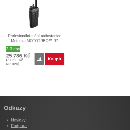
Profesionální ruční radiostanice
Motorola MOTOTRBO™ R7
NKP…
2-3 dny
25 786
Kč
Koupit
Přidat 'Motorola MOTOTRBO™ R7 NKP Premium VH
(
21 311
Kč
)
bez DPH
Odkazy
Novinky
Podpora