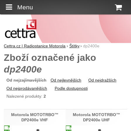
Menu
K
Cettra.cz | Radiostanice Motorola
Štítky
dp2400e
Zboží označené jako
dp2400e
Od nejzajímavějších
Od nejlevnějších
Od nejdražších
Od nejprodávanějších
Podle dostupnosti
Nalezené produkty:
2
Produkty
Motorola MOTOTRBO™
Motorola MOTOTRBO™
DP2400e VHF
DP2400e UHF