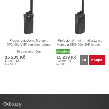
Prodej radiostanic Motorola
Profesionální ruční radiostanice
DP2400e VHF ukončen, přímou
Motorola DP2400e UHF (model…
náhradou…
Prodej ukončen
Skladem
15 239
Kč
15 239
Kč
Koupit
Přidat 'Motor
(
12 594
Kč
(
12 594
Kč
)
)
bez DPH
bez DPH
Odkazy