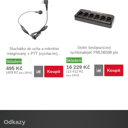
Stolní šestipozicový
Sluchátko do ucha a mikrofon
rychlonabíječ PMLN6598 pro
integrovaný s PTT (vysílacím)…
nabíjení…
Skladem
Skladem
16 229
Kč
495
Kč
Koupit
Přidat 'PMLN659
Koupit
Přidat 'PMLN6534 Sluchátko do ucha, mikrofon s PT
(
13 412
Kč
(
409
Kč
)
bez DPH
)
bez DPH
Odkazy