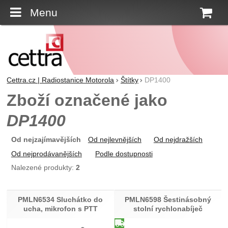
Menu
K
Cettra.cz | Radiostanice Motorola
Štítky
DP1400
Zboží označené jako
DP1400
Od nejzajímavějších
Od nejlevnějších
Od nejdražších
Od nejprodávanějších
Podle dostupnosti
Nalezené produkty:
2
Produkty
PMLN6534 Sluchátko do
PMLN6598 Šestinásobný
ucha, mikrofon s PTT
stolní rychlonabíječ