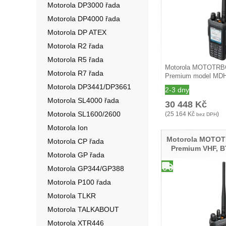
Motorola DP3000 řada
Motorola DP4000 řada
Motorola DP ATEX
Motorola R2 řada
Motorola R5 řada
Motorola MOTOTR
Motorola R7 řada
Premium model M
typ…
Motorola DP3441/DP3661
2-3 dny
Motorola SL4000 řada
30 448
Kč
Motorola SL1600/2600
(
25 164
Kč
)
bez DPH
Motorola Ion
Motorola MOTO
Motorola CP řada
Premium VHF, B
Motorola GP řada
Motorola GP344/GP388
Motorola P100 řada
Motorola TLKR
Motorola TALKABOUT
Motorola XTR446