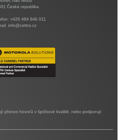
lonec nad Nisou
601
Česká republika
efon: +420 484 846 011
ail: info@cettra.cz
jí přenos hovorů v špičkové kvalitě, nebo podporují