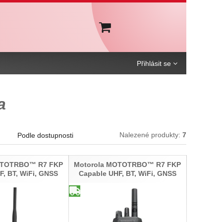
Košík
Přihlásit se
a
Nalezené produkty:
7
Podle dostupnosti
OTOTRBO™ R7 FKP
Motorola MOTOTRBO™ R7 FKP
F, BT, WiFi, GNSS
Capable UHF, BT, WiFi, GNSS