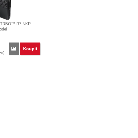
OTRBO™ R7 NKP
odel
2AN typ…
Koupit
' k porovnání
R7 NKP Capable UHF, BT, WiFi, GNSS' k porovnání
Přidat 'Motorola MOTOTRBO™ R7 NKP Capable VHF, BT, WiFi, G
)
PH