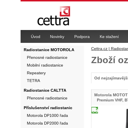
Navigace
Úvod
Novinky
Podpora
Ke stažení
Cettra.cz | Radiosta
Radiostanice MOTOROLA
Zboží o
Přenosné radiostanice
Mobilní radiostanice
Repeatery
Od nejzajímavějš
TETRA
Produkty
Radiostanice CALTTA
Motorola MOTO
Přenosné radiostanice
Premium VHF, B
Příslušenství radiostanic
Motorola DP1000 řada
Motorola DP2000 řada