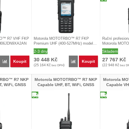
BO™ R7 VHF FKP
Motorola MOTOTRBO™ R7 FKP
Ruční profesion
DH06JDN9XA2AN
Premium UHF (400-527MHz) model…
Motorola MO
2-3 dny
Skladem
30 448
Kč
27 767
Kč
Koupit
Koupit
Přidat 'Motorola MOTOTRBO™ R7 FKP Premium VHF, BT, WiFi, GNSS
Přidat 'Motorola MOTOTRBO™ 
(
25 164
Kč
)
(
22 948
Kč
bez DPH
bez D
TRBO™ R7 NKP
Motorola MOTOTRBO™ R7 NKP
Motorola M
T, WiFi, GNSS
Capable UHF, BT, WiFi, GNSS
Capable VH