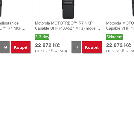
adiostanice
Motorola MOTOTRBO™ R7 NKP
Motorola MOT
BO™ R7 NKP…
Capable UHF (400-527 MHz) model…
Capable VHF m
MDH06JDC9WA
2-3 dny
Skladem
22 872
Kč
22 872
Kč
Koupit
Koupit
Přidat 'Motorola MOTOTRBO™ R7 NKP Premium VHF, BT, WiFi, GNSS
Přidat 'Motorola MOTOTRBO™ 
(
18 902
Kč
)
(
18 902
Kč
bez DPH
bez D