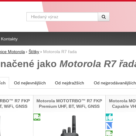
Vyhledávání
Kontakty
nice Motorola
Štítky
Motorola R7 řada
značené jako
Motorola R7 řad
ích
Od nejlevnějších
Od nejdražších
Od nejprodávanějších
TRBO™ R7 FKP
Motorola MOTOTRBO™ R7 FKP
Motorola M
T, WiFi, GNSS
Premium UHF, BT, WiFi, GNSS
Capable VH