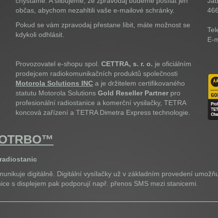
chystáme. A slibujeme, že zpravodaj budeme posílat jen
Jab
občas, abychom nezahltili vaše e-mailové schránky.
46
Pokud se vám zpravodaj přestane líbit, máte možnost se
Tel
kdykoli odhlásit.
E-m
Provozovatel e-shopu spol.
CETTRA, s. r. o.
je oficiálním
prodejcem radiokomunikačních produktů společnosti
Motorola Solutions INC
a je držitelem certifikovaného
statutu Motorola Solutions
Gold Reseller Partner
pro
profesionální radiostanice a komerční vysilačky, TETRA
koncová zařízení a TETRA Dimetra Express technologie.
OTOTRBO™
 radiostanic
unikuje digitálně. Digitální vysílačky už v základním provedení umožňu
anice s displejem pak podporují např. přenos SMS mezi stanicemi.