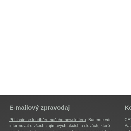
E-mailový zpravodaj
K
Přihlaste se k odběru našeho newsletteru
. Budeme vás
CET
informovat o všech zajímavých akcích a slevách, které
Pal