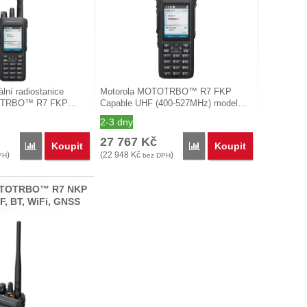
ální radiostanice
Motorola MOTOTRBO™ R7 FKP
TOTRBO™ R7 FKP…
Capable UHF (400-527MHz) model…
2-3 dny
27 767
Kč
Koupit
Koupit
' k porovnání
R7 FKP Premium UHF, BT, WiFi, GNSS' k porovnání
Přidat 'Motorola MOTOTRBO™ R7 FKP Capable VHF, BT, WiFi, G
Přidat 'Motorola MOTOTR
)
(
22 948
Kč
)
PH
bez DPH
OTOTRBO™ R7 NKP
F, BT, WiFi, GNSS