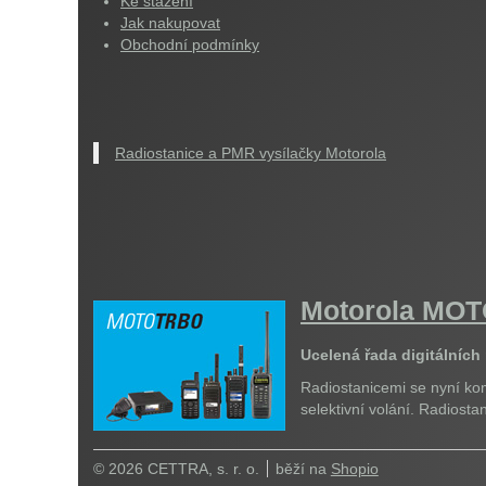
Ke stažení
Jak nakupovat
Obchodní podmínky
Radiostanice a PMR vysílačky Motorola
Motorola M
Ucelená řada digitálních
Radiostanicemi se nyní kom
selektivní volání. Radiost
© 2026 CETTRA, s. r. o.
běží na
Shopio