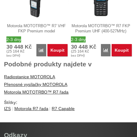
Motorola MOTOTRBO™ R7 VHF
Motorola MOTOTRBO™ R7 FKP
FKP Premium model
Premium UHF (400-527MHz)
MDH06JDN9XA2AN typ…
model…
2-3 dny
2-3 dny
30 448
Kč
30 448
Kč
Koupit
Koupit
Porovnat
Porovnat
(
25 164
Kč
(
25 164
Kč
)
)
bez DPH
bez DPH
Podobné produkty najdete v
Radiostanice MOTOROLA
Přenosné vysílačky MOTOROLA
Motorola MOTOTRBO™ R7 řada
Štítky:
IZS
Motorola R7 řada
R7 Capable
Odkazy