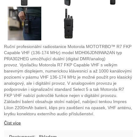
Ruční profesionální radiostanice Motorola MOTOTRBO™ R7 FKP
Capable VHF (136-174 MHz) model MDH06JDN9WA2AN typ
PRA302HEG umožňující duální (digital DMR/analog)
provoz. Vysílačku Motorola R7 FKP Capable VHF s velkým
barevným displejem, numerickou klávesnicí a až 1000 kanálovými
pozicemi v pásmu VHF 136-174 MHz je možné použít pro klasický
analogový, ale i digitální provoz. V analogovém provozu je
podporován i signalizační standard Select 5 a tak Motorola R7
FKP VHF nabízí pokročilé funkce nejen v digitální provozu.
Základní balení obsahuje stolní nabíječ, nabíjecí tenkou Impres
LiIon 2200mAh baterii, klips pro zavěšení na opasek, VHF anténu,
krytku konektoru externího audio příslušenství.
Číst více
Dostupnost:
Skladem