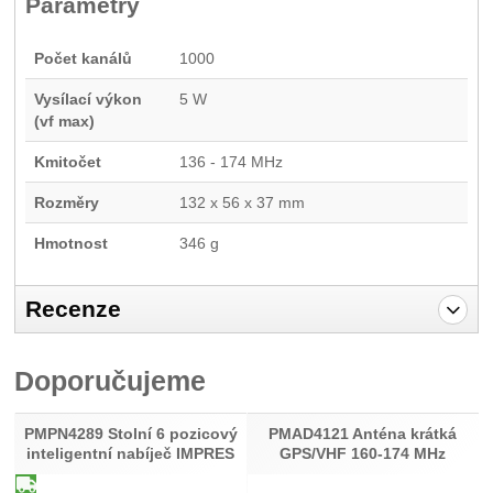
Parametry
Počet kanálů
1000
Vysílací výkon
5 W
(vf max)
Kmitočet
136 - 174 MHz
Rozměry
132 x 56 x 37 mm
Hmotnost
346 g
Recenze
Pro vkládání recenzí je nutné se přihlásit.
Doporučujeme
Recenze
Nebyla přidána žádná recenze.
PMPN4289 Stolní 6 pozicový
PMAD4121 Anténa krátká
inteligentní nabíječ IMPRES
GPS/VHF 160-174 MHz