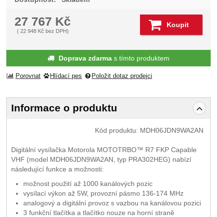
27 767
Kč
Koupit
(
22 948
Kč
bez DPH)
Doprava zdarma
s tímto produktem
Porovnat
Hlídací pes
Položit dotaz prodejci
Informace o produktu
Kód produktu:
MDH06JDN9WA2AN
Digitální vysílačka Motorola MOTOTRBO™ R7 FKP Capable
VHF (model MDH06JDN9WA2AN, typ PRA302HEG) nabízí
následující funkce a možnosti:
možnost použití až 1000 kanálových pozic
vysílací výkon až 5W, provozní pásmo 136-174 MHz
analogový a digitální provoz s vazbou na kanálovou pozici
3 funkční tlačítka a tlačítko nouze na horní straně