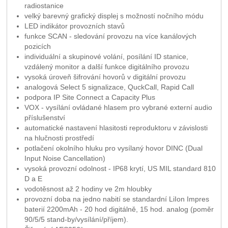
radiostanice
velký barevný grafický displej s možností nočního módu
LED indikátor provozních stavů
funkce SCAN - sledování provozu na více kanálových
pozicích
individuální a skupinové volání, posílání ID stanice,
vzdálený monitor a další funkce digitálního provozu
vysoká úroveň šifrování hovorů v digitální provozu
analogová Select 5 signalizace, QuckCall, Rapid Call
podpora IP Site Connect a Capacity Plus
VOX - vysílání ovládané hlasem pro vybrané externí audio
příslušenství
automatické nastavení hlasitosti reproduktoru v závislosti
na hlučnosti prostředí
potlačení okolního hluku pro vysílaný hovor DINC (Dual
Input Noise Cancellation)
vysoká provozní odolnost - IP68 krytí, US MIL standard 810
D a E
vodotěsnost až 2 hodiny ve 2m hloubky
provozní doba na jedno nabití se standardní LiIon Impres
baterií 2200mAh - 20 hod digitálně, 15 hod. analog (poměr
90/5/5 stand-by/vysílání/příjem).