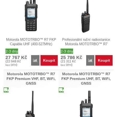
Motorola MOTOTRBO™ R7 FKP
Profesionální ruční radiostanice
Capable UHF (400-527MHz)
Motorola MOTOTRBO™ R7
model…
NKP…
2-3 dny
2-3 dny
27 767
Kč
25 786
Kč
Koupit
Koupit
Porovnat
Porovnat
(
22 948
Kč
(
21 311
Kč
)
)
bez DPH
bez DPH
Motorola MOTOTRBO™ R7
Motorola MOTOTRBO™ R7
FKP Premium VHF, BT, WiFi,
FKP Premium UHF, BT, WiFi,
GNSS
GNSS