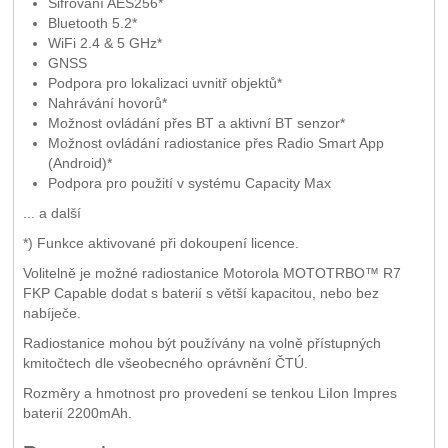
Šifrování AES256*
Bluetooth 5.2*
WiFi 2.4 & 5 GHz*
GNSS
Podpora pro lokalizaci uvnitř objektů*
Nahrávání hovorů*
Možnost ovládání přes BT a aktivní BT senzor*
Možnost ovládání radiostanice přes Radio Smart App
(Android)*
Podpora pro použití v systému Capacity Max
... a další
*) Funkce aktivované při dokoupení licence.
Volitelně je možné radiostanice Motorola MOTOTRBO™ R7
FKP Capable dodat s baterií s větší kapacitou, nebo bez
nabíječe.
Radiostanice mohou být používány na volně přístupných
kmitočtech dle všeobecného oprávnění ČTÚ.
Rozměry a hmotnost pro provedení se tenkou LiIon Impres
baterií 2200mAh.