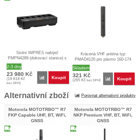
Stolní IMPRES nabíječ
Krácená VHF anténa typ
PMPN4289 (dokovací stanice) s
PMAD4120 pro pásmo 160-174
6ti pozicemi…
MHz…
2-3 dny
Skladem
23 980
Kč
321
Kč
Koupit
Porovnat
Koupit
(
19 818
Kč
Porovnat
(
265
Kč
)
bez DPH
)
bez DPH
Alternativní zboží
Porovnat alternativní produkty
Motorola MOTOTRBO™ R7
Motorola MOTOTRBO™ R7
FKP Capable UHF, BT, WiFi,
NKP Premium VHF, BT, WiFi,
GNSS
GNSS