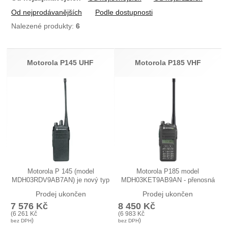
Od nejprodávanějších
Podle dostupnosti
Nalezené produkty:
6
Produkty
Motorola P145 UHF
Motorola P185 VHF
Motorola P 145 (model
Motorola P185 model
MDH03RDV9AB7AN) je nový typ
MDH03KET9AB9AN - přenosná
přenosné…
ruční radiostanice…
Prodej ukončen
Prodej ukončen
7 576
Kč
8 450
Kč
(
6 261
Kč
(
6 983
Kč
)
)
bez DPH
bez DPH