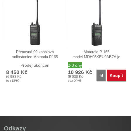
Přenosná 99 kanálová
Motorola P 165
radiostanice Motorola P165
model MDH03KEU9AB7A je
model…
přenosná 99 kanálová…
Prodej ukončen
2-3 dny
8 450
Kč
10 926
Kč
Koupit
Přidat 'Motorol
(
6 983
Kč
(
9 030
Kč
)
)
bez DPH
bez DPH
Odkazy