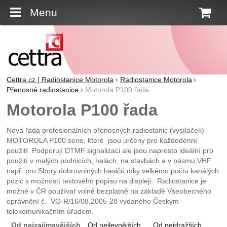
Menu
K
Cettra.cz | Radiostanice Motorola
Radiostanice Motorola
Přenosné radiostanice
Motorola P100 řada
Motorola P100 řada
Nová řada profesionálních přenosných radiostanic (vysílaček)
MOTOROLA P100 serie, které jsou určeny pro každodenní
použití. Podporují DTMF signalizaci ale jsou naprosto ideální pro
použití v malých podnicích, halách, na stavbách a v pásmu VHF
např. pro Sbory dobrovolných hasičů díky velkému počtu kanálých
pozic s možností textového popisu na displeji. Radiostanice je
možné v ČR používat volně bezplatně na základě Všeobecného
oprávnění č. VO-R/16/08.2005-28 vydaného Českým
telekomunikačním úřadem.
Od nejzajímavějších
Od nejlevnějších
Od nejdražších