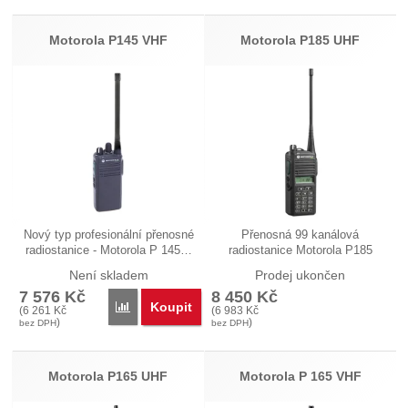
Motorola P145 VHF
Motorola P185 UHF
Nový typ profesionální přenosné
Přenosná 99 kanálová
radiostanice - Motorola P 145…
radiostanice Motorola P185
model…
Není skladem
Prodej ukončen
7 576
Kč
8 450
Kč
Koupit
Přidat 'Motorola P145 VHF' k porovnání
(
6 261
Kč
(
6 983
Kč
)
)
bez DPH
bez DPH
Motorola P165 UHF
Motorola P 165 VHF