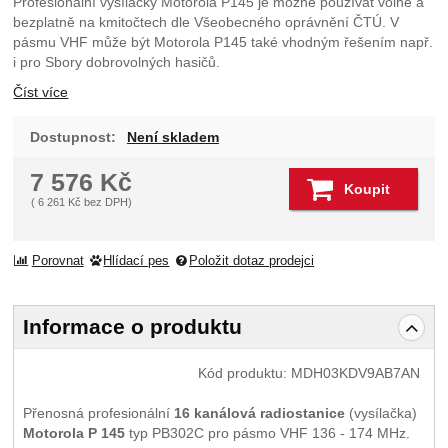
Profesionální vysílačky Motorola P145 je možné používat volně a
bezplatně na kmitočtech dle Všeobecného oprávnění ČTÚ. V
pásmu VHF může být Motorola P145 také vhodným řešením např.
i pro Sbory dobrovolných hasičů.
Číst více
Dostupnost:
Není skladem
7 576
Kč
Koupit
(
6 261
Kč
bez DPH)
Porovnat
Hlídací pes
Položit dotaz prodejci
Informace o produktu
Kód produktu:
MDH03KDV9AB7AN
Přenosná profesionální
16 kanálová radiostanice
(vysílačka)
Motorola P 145
typ PB302C pro pásmo VHF 136 - 174 MHz.