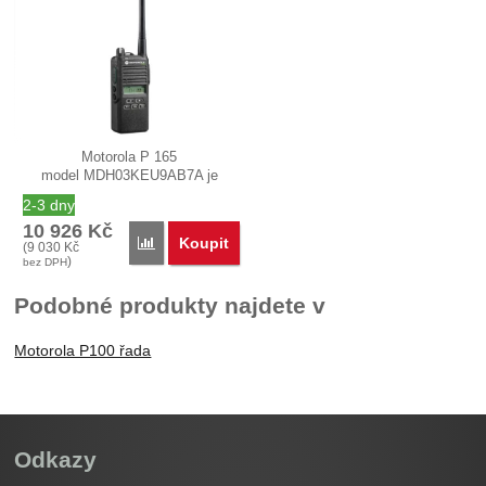
Motorola P 165
model MDH03KEU9AB7A je
přenosná 99 kanálová…
2-3 dny
10 926
Kč
Koupit
Porovnat
(
9 030
Kč
)
bez DPH
Podobné produkty najdete v
Motorola P100 řada
Odkazy