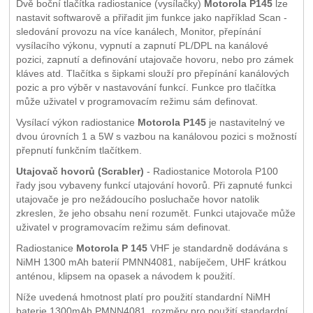
Dvě boční tlačítka radiostanice (vysílačky)
Motorola P145
lze
nastavit softwarově a přiřadit jim funkce jako například Scan -
sledování provozu na více kanálech, Monitor, přepínání
vysílacího výkonu, vypnutí a zapnutí PL/DPL na kanálové
pozici, zapnutí a definování utajovače hovoru, nebo pro zámek
kláves atd. Tlačítka s šipkami slouží pro přepínání kanálových
pozic a pro výběr v nastavování funkcí. Funkce pro tlačítka
může uživatel v programovacím režimu sám definovat.
Vysílací výkon radiostanice
Motorola P145
je nastavitelný ve
dvou úrovních 1 a 5W s vazbou na kanálovou pozici s možností
přepnutí funkčním tlačítkem.
Utajovač hovorů (Scrabler)
- Radiostanice Motorola P100
řady jsou vybaveny funkcí utajování hovorů. Při zapnuté funkci
utajovače je pro nežádoucího posluchače hovor natolik
zkreslen, že jeho obsahu není rozumět. Funkci utajovače může
uživatel v programovacím režimu sám definovat.
Radiostanice
Motorola P 145
VHF je standardně dodávána s
NiMH 1300 mAh baterií PMNN4081, nabíječem, UHF krátkou
anténou, klipsem na opasek a návodem k použití.
Níže uvedená hmotnost platí pro použití standardní NiMH
baterie 1300mAh PMNN4081, rozměry pro použití standardní