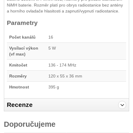
NiMH baterie. Rozměr platí pro obrys radiostanice bez antény
a horního ovladače hlasitosti a zapnutí/vypnutí radiostanice.
Parametry
Počet kanálů
16
Vysílací výkon
5 W
(vf max)
Kmitočet
136 - 174 MHz
Rozměry
120 x 55 x 36 mm
Hmotnost
395 g
Recenze
Pro vkládání recenzí je nutné se přihlásit.
Doporučujeme
Recenze