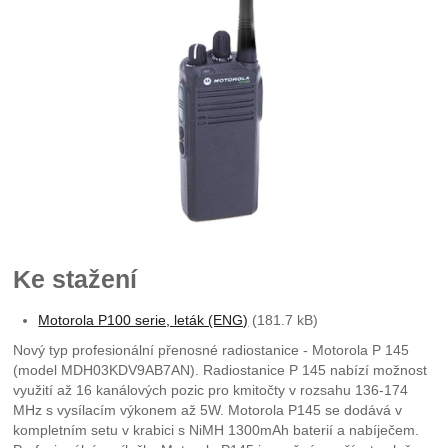
Ke stažení
Motorola P100 serie, leták (ENG)
(181.7 kB)
Nový typ profesionální přenosné radiostanice - Motorola P 145
(model MDH03KDV9AB7AN). Radiostanice P 145 nabízí možnost
využití až 16 kanálových pozic pro kmitočty v rozsahu 136-174
MHz s vysílacím výkonem až 5W. Motorola P145 se dodává v
kompletním setu v krabici s NiMH 1300mAh baterií a nabíječem.