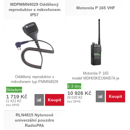
MDPMMN4029 Oddělený
Nebyla přidána žádná recenze.
Motorola P 165 VHF
reproduktor s mikrofonem
IP57
Motorola P 165
Oddělený reproduktor s
model MDH03KEU9AB7A je
mikrofonem typ PMMN4029
přenosná 99 kanálová…
2-3 dny
(dříve…
Skladem
10 926
Kč
1 719
Kč
Koupit
Porovnat
(
9 030
Kč
Koupit
Porovnat
(
1 421
Kč
)
bez DPH
)
bez DPH
RLN4815 Nylonové
univerzální pouzdro
RadioPAk