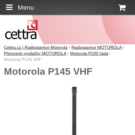
Menu
K
Cettra.cz | Radiostanice Motorola
Radiostanice MOTOROLA
Přenosné vysílačky MOTOROLA
Motorola P100 řada
Motorola P145 VHF
Motorola P145 VHF
Fotografie