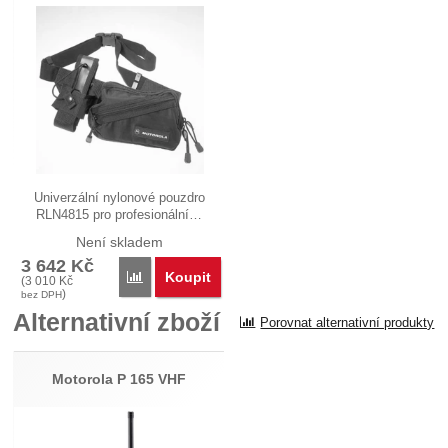
Univerzální nylonové pouzdro
RLN4815 pro profesionální…
Není skladem
3 642
Kč
Koupit
Porovnat
(
3 010
Kč
)
bez DPH
Alternativní zboží
Porovnat alternativní produkty
Motorola P 165 VHF