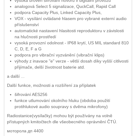
vysoká úroveň šifrování hovorů v digitální provozu
analogová Select 5 signalizace, QuckCall, Rapid Call
podpora Capacity Plus, Linked Capacity Plus,
VOX - vysílání ovládané hlasem pro vybrané externí audio
příslušenství
automatické nastavení hlasitosti reproduktoru v závislosti
na hlučnosti prostředí
vysoká provozní odolnost - IP68 krytí, US MIL standard 810
C, D, E, F a G
podpora pro vibrační vyzvánění (vibrační klips)
výhody z inavace "e" verze - větší dosah díky vyšší citlivosti
přijímače, delší životnost baterie atd.
a další ...
Další funkce, možnosti a rozšíření za příplatek
šifrování AES256
funkce utlumování okolního hluku (obdoba použití
protihlukové audio soupravy s dvěma mikrofony)
Radiostanice(vysílačky) mohou být používány na volně
přístupných kmitočtech dle všeobecného oprávnění ČTÚ.
моторола дп 4400