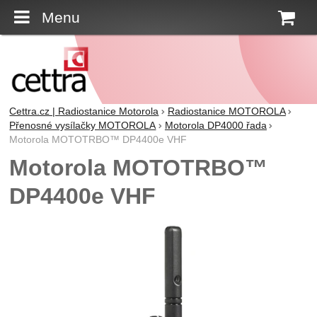
Menu
K
Cettra.cz | Radiostanice Motorola
Radiostanice MOTOROLA
Přenosné vysílačky MOTOROLA
Motorola DP4000 řada
Motorola MOTOTRBO™ DP4400e VHF
Motorola MOTOTRBO™
DP4400e VHF
Fotografie