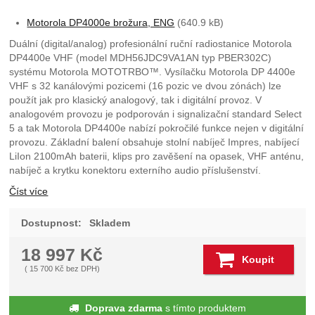
Motorola DP4000e brožura, ENG
(640.9 kB)
Duální (digital/analog) profesionální ruční radiostanice Motorola
DP4400e VHF (model MDH56JDC9VA1AN typ PBER302C)
systému Motorola MOTOTRBO™. Vysílačku Motorola DP 4400e
VHF s 32 kanálovými pozicemi (16 pozic ve dvou zónách) lze
použít jak pro klasický analogový, tak i digitální provoz. V
analogovém provozu je podporován i signalizační standard Select
5 a tak Motorola DP4400e nabízí pokročilé funkce nejen v digitální
provozu. Základní balení obsahuje stolní nabíječ Impres, nabíjecí
LiIon 2100mAh baterii, klips pro zavěšení na opasek, VHF anténu,
nabíječ a krytku konektoru externího audio příslušenství.
Číst více
Dostupnost:
Skladem
18 997
Kč
Koupit
(
15 700
Kč
bez DPH)
Doprava zdarma
s tímto produktem