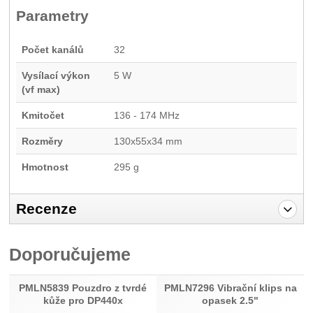
Parametry
Počet kanálů
32
Vysílací výkon
5 W
(vf max)
Kmitočet
136 - 174 MHz
Rozměry
130x55x34 mm
Hmotnost
295 g
Recenze
Pro vkládání recenzí je nutné se přihlásit.
Doporučujeme
Recenze
Nebyla přidána žádná recenze.
PMLN5839 Pouzdro z tvrdé
PMLN7296 Vibrační klips na
kůže pro DP440x
opasek 2.5"