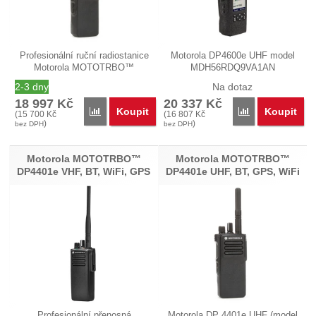
Profesionální ruční radiostanice
Motorola DP4600e UHF model
Motorola MOTOTRBO™
MDH56RDQ9VA1AN
DP4400e UHF…
(PBER502F) je přenosná…
2-3 dny
Na dotaz
18 997
Kč
20 337
Kč
Koupit
Koupit
Porovnat
Porovnat
(
15 700
Kč
(
16 807
Kč
)
)
bez DPH
bez DPH
Motorola MOTOTRBO™
Motorola MOTOTRBO™
DP4401e VHF, BT, WiFi, GPS
DP4401e UHF, BT, GPS, WiFi
Profesionální přenosná
Motorola DP 4401e UHF (model