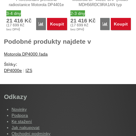
radiostanice Motorola DP4401e
MDH56RDC9RA1AN typ
VHF (model…
PBER502CE) je…
3-4 dny
2-3 dny
21 416
Kč
21 416
Kč
Koupit
Koupit
Porovnat
Porovnat
(
17 699
Kč
(
17 699
Kč
)
)
bez DPH
bez DPH
Podobné produkty najdete v
Motorola DP4000 řada
Štítky:
DP4000e
IZS
Odkazy
Novinky
Podpora
Ke stažení
Jak nakupovat
Obchodní podmínky