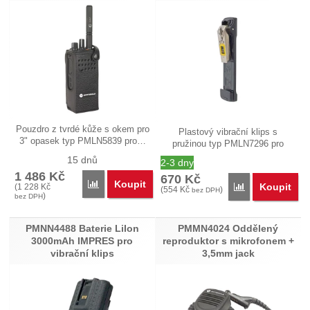
Pouzdro z tvrdé kůže s okem pro
Plastový vibrační klips s
3" opasek typ PMLN5839 pro…
pružinou typ PMLN7296 pro
umístění na…
15 dnů
2-3 dny
1 486
Kč
670
Kč
Koupit
Porovnat
Koupit
(
1 228
Kč
Porovnat
(
554
Kč
)
bez DPH
)
bez DPH
PMNN4488 Baterie LiIon
PMMN4024 Oddělený
3000mAh IMPRES pro
reproduktor s mikrofonem +
vibrační klips
3,5mm jack