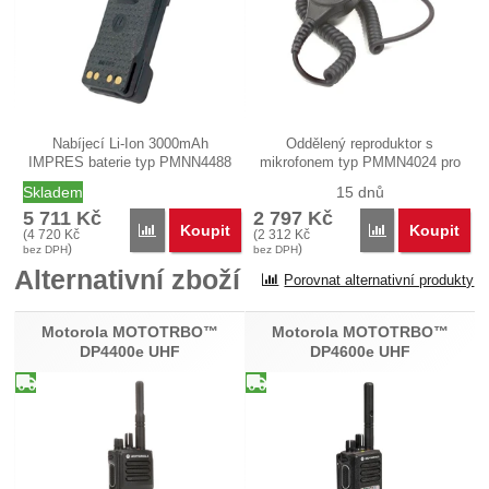
Nabíjecí Li-Ion 3000mAh
Oddělený reproduktor s
IMPRES baterie typ PMNN4488
mikrofonem typ PMMN4024 pro
určená pro…
každodenní…
Skladem
15 dnů
5 711
Kč
2 797
Kč
Koupit
Koupit
Porovnat
Porovnat
(
4 720
Kč
(
2 312
Kč
)
)
bez DPH
bez DPH
Alternativní zboží
Porovnat alternativní produkty
Motorola MOTOTRBO™
Motorola MOTOTRBO™
DP4400e UHF
DP4600e UHF