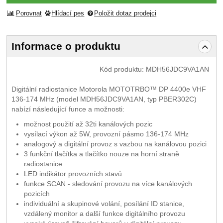
Porovnat
Hlídací pes
Položit dotaz prodejci
Informace o produktu
Kód produktu:
MDH56JDC9VA1AN
Digitální radiostanice Motorola MOTOTRBO™ DP 4400e VHF
136-174 MHz (model MDH56JDC9VA1AN, typ PBER302C)
nabízí následující funce a možnosti:
možnost použití až 32ti kanálových pozic
vysílací výkon až 5W, provozní pásmo 136-174 MHz
analogový a digitální provoz s vazbou na kanálovou pozici
3 funkční tlačítka a tlačítko nouze na horní straně
radiostanice
LED indikátor provozních stavů
funkce SCAN - sledování provozu na více kanálových
pozicích
individuální a skupinové volání, posílání ID stanice,
vzdálený monitor a další funkce digitálního provozu