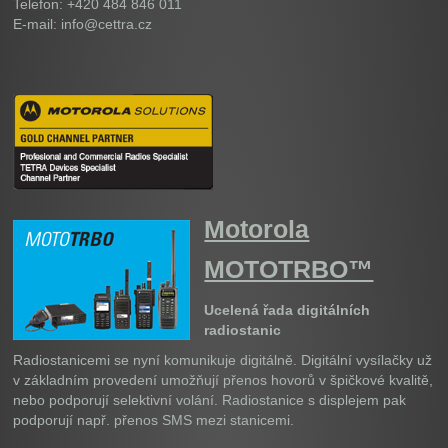
Telefon: +420 484 846 011
E-mail: info@cettra.cz
Motorola
MOTOTRBO™
Ucelená řada digitálních
radiostanic
Radiostanicemi se nyní komunikuje digitálně. Digitální vysílačky už
v základním provedení umožňují přenos hovorů v špičkové kvalitě,
nebo podporují selektivní volání. Radiostanice s displejem pak
podporují např. přenos SMS mezi stanicemi.