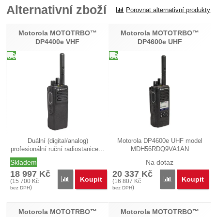
Alternativní zboží
Porovnat alternativní produkty
Recenze
Nebyla přidána žádná recenze.
Motorola MOTOTRBO™
Motorola MOTOTRBO™
DP4400e VHF
DP4600e UHF
Duální (digital/analog)
Motorola DP4600e UHF model
profesionální ruční radiostanice…
MDH56RDQ9VA1AN
(PBER502F) je přenosná…
Skladem
Na dotaz
18 997
Kč
20 337
Kč
Koupit
Koupit
Porovnat
Porovnat
(
15 700
Kč
(
16 807
Kč
)
)
bez DPH
bez DPH
Motorola MOTOTRBO™
Motorola MOTOTRBO™