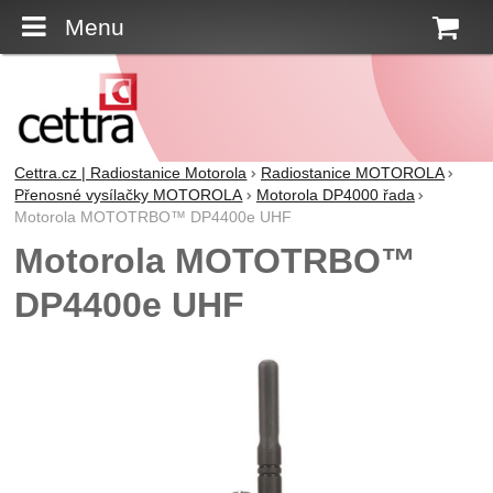
Menu
K
Cettra.cz | Radiostanice Motorola
Radiostanice MOTOROLA
Přenosné vysílačky MOTOROLA
Motorola DP4000 řada
Motorola MOTOTRBO™ DP4400e UHF
Motorola MOTOTRBO™
DP4400e UHF
Fotografie