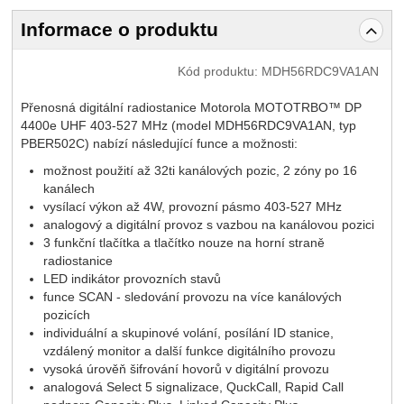
Informace o produktu
Kód produktu:
MDH56RDC9VA1AN
Přenosná digitální radiostanice Motorola MOTOTRBO™ DP
4400e UHF
403-527
MHz (model
MDH56RDC9VA1AN, typ
PBER502C
) nabízí následující funce a možnosti:
možnost použití až 32ti kanálových pozic, 2 zóny po 16
kanálech
vysílací výkon až 4W, provozní pásmo
403-527
MHz
analogový a digitální provoz s vazbou na kanálovou pozici
3 funkční tlačítka a tlačítko nouze na horní straně
radiostanice
LED indikátor provozních stavů
funce SCAN - sledování provozu na více kanálových
pozicích
individuální a skupinové volání, posílání ID stanice,
vzdálený monitor a další funkce digitálního provozu
vysoká úrověň šifrování hovorů v digitální provozu
analogová Select 5 signalizace, QuckCall, Rapid Call