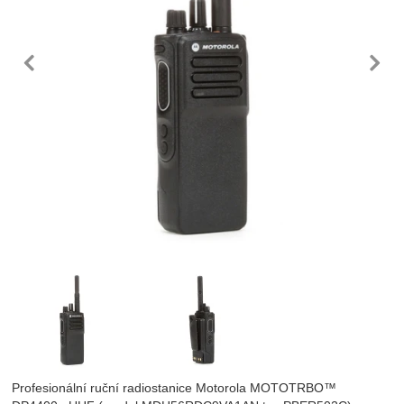
předchozí
n
Fotografie
Profesionální ruční radiostanice Motorola MOTOTRBO™