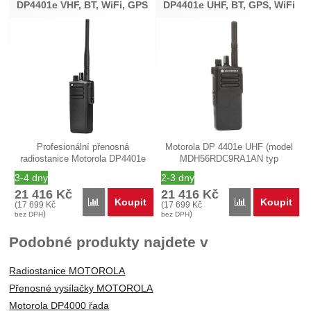
DP4401e VHF, BT, WiFi, GPS
DP4401e UHF, BT, GPS, WiFi
Profesionální přenosná
Motorola DP 4401e UHF (model
radiostanice Motorola DP4401e
MDH56RDC9RA1AN typ
VHF (model…
PBER502CE) je…
3-4 dny
2-3 dny
21 416
Kč
21 416
Kč
Koupit
Koupit
Porovnat
Porovnat
(
17 699
Kč
(
17 699
Kč
)
)
bez DPH
bez DPH
Podobné produkty najdete v
Radiostanice MOTOROLA
Přenosné vysílačky MOTOROLA
Motorola DP4000 řada