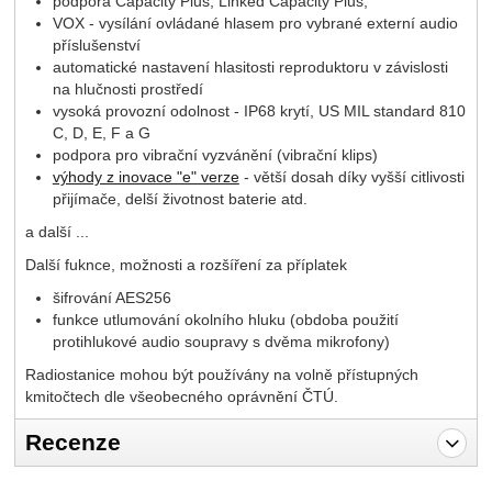
podpora Capacity Plus, Linked Capacity Plus,
VOX - vysílání ovládané hlasem pro vybrané externí audio
příslušenství
automatické nastavení hlasitosti reproduktoru v závislosti
na hlučnosti prostředí
vysoká provozní odolnost - IP68 krytí, US MIL standard 810
C, D, E, F a G
podpora pro vibrační vyzvánění (vibrační klips)
výhody z inovace "e" verze
- větší dosah díky vyšší citlivosti
přijímače, delší životnost baterie atd.
a další ...
Další fuknce, možnosti a rozšíření za příplatek
šifrování AES256
funkce utlumování okolního hluku (obdoba použití
protihlukové audio soupravy s dvěma mikrofony)
Radiostanice mohou být používány na volně přístupných
kmitočtech dle všeobecného oprávnění ČTÚ.
Recenze
Pro vkládání recenzí je nutné se přihlásit.