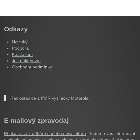
Odkazy
Novinky
Podpora
Ke stažení
Jak nakupovat
Obchodní podmínky
Radiostanice a PMR vysílačky Motorola
E-mailový zpravodaj
Přihlaste se k odběru našeho newsletteru
. Budeme vás informovat
o všech zajímavých akcích a slevách, které chystáme. A slibujeme,