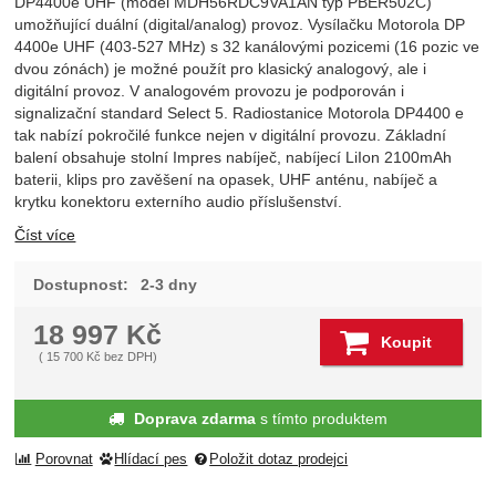
DP4400e UHF (model MDH56RDC9VA1AN typ PBER502C)
umožňující duální (digital/analog) provoz. Vysílačku Motorola DP
4400e UHF (403-527 MHz) s 32 kanálovými pozicemi (16 pozic ve
dvou zónách) je možné použít pro klasický analogový, ale i
digitální provoz. V analogovém provozu je podporován i
signalizační standard Select 5. Radiostanice Motorola DP4400 e
tak nabízí pokročilé funkce nejen v digitální provozu. Základní
balení obsahuje stolní Impres nabíječ, nabíjecí LiIon 2100mAh
baterii, klips pro zavěšení na opasek, UHF anténu, nabíječ a
krytku konektoru externího audio příslušenství.
Číst více
Dostupnost:
2-3 dny
18 997
Kč
Koupit
(
15 700
Kč
bez DPH)
Doprava zdarma
s tímto produktem
Porovnat
Hlídací pes
Položit dotaz prodejci