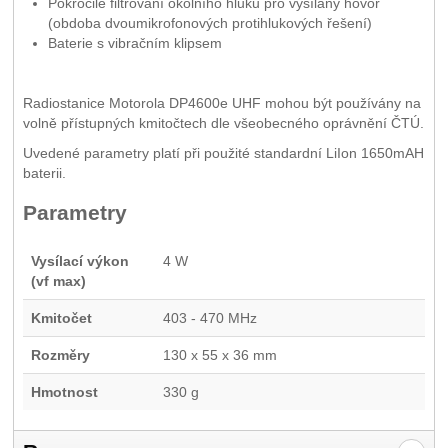
Pokročilé filtrování okolního hluku pro vysílaný hovor
(obdoba dvoumikrofonových protihlukových řešení)
Baterie s vibračním klipsem
Radiostanice Motorola DP4600e UHF mohou být používány na
volně přístupných kmitočtech dle všeobecného oprávnění ČTÚ.
Uvedené parametry platí při použité standardní LiIon 1650mAH
baterii.
Parametry
Vysílací výkon
4 W
(vf max)
Kmitočet
403 - 470 MHz
Rozměry
130 x 55 x 36 mm
Hmotnost
330 g