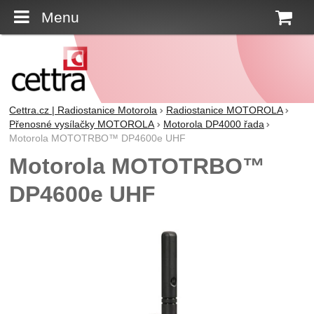
Menu
K
Cettra.cz | Radiostanice Motorola
Radiostanice MOTOROLA
Přenosné vysílačky MOTOROLA
Motorola DP4000 řada
Motorola MOTOTRBO™ DP4600e UHF
Motorola MOTOTRBO™
DP4600e UHF
Fotografie