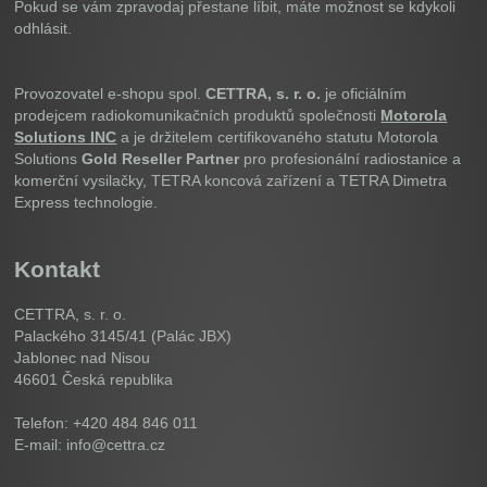
Pokud se vám zpravodaj přestane líbit, máte možnost se kdykoli
odhlásit.
Provozovatel e-shopu spol.
CETTRA, s. r. o.
je oficiálním
prodejcem radiokomunikačních produktů společnosti
Motorola
Solutions INC
a je držitelem certifikovaného statutu Motorola
Solutions
Gold Reseller Partner
pro profesionální radiostanice a
komerční vysilačky, TETRA koncová zařízení a TETRA Dimetra
Express technologie.
Kontakt
CETTRA, s. r. o.
Palackého 3145/41 (Palác JBX)
Jablonec nad Nisou
46601
Česká republika
Telefon: +420 484 846 011
E-mail: info@cettra.cz