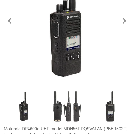
předchozí
n
Fotografie
Motorola DP4600e UHF model MDH56RDQ9VA1AN (PBER502F)