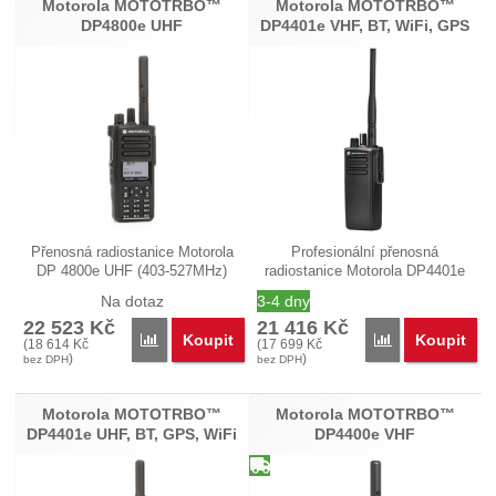
Motorola MOTOTRBO™
Motorola MOTOTRBO™
DP4800e UHF
DP4401e VHF, BT, WiFi, GPS
Přenosná radiostanice Motorola
Profesionální přenosná
DP 4800e UHF (403-527MHz)
radiostanice Motorola DP4401e
typ…
VHF (model…
Na dotaz
3-4 dny
22 523
Kč
21 416
Kč
Koupit
Koupit
Porovnat
Porovnat
(
18 614
Kč
(
17 699
Kč
)
)
bez DPH
bez DPH
Motorola MOTOTRBO™
Motorola MOTOTRBO™
DP4401e UHF, BT, GPS, WiFi
DP4400e VHF