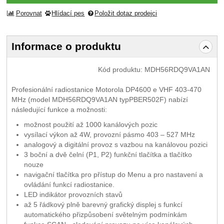
Porovnat
Hlídací pes
Položit dotaz prodejci
Informace o produktu
Kód produktu:
MDH56RDQ9VA1AN
Profesionální radiostanice Motorola DP4600 e VHF 403-470
MHz (model MDH56RDQ9VA1AN typPBER502F) nabízí
následující funkce a možnosti:
možnost použití až 1000 kanálových pozic
vysílací výkon až 4W, provozní pásmo 403 – 527 MHz
analogový a digitální provoz s vazbou na kanálovou pozici
3 boční a dvě čelní (P1, P2) funkční tlačítka a tlačítko
nouze
navigační tlačítka pro přístup do Menu a pro nastavení a
ovládání funkcí radiostanice.
LED indikátor provozních stavů
až 5 řádkový plně barevný grafický displej s funkcí
automatického přizpůsobení světelným podmínkám