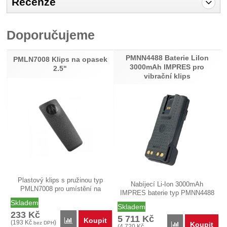
Recenze
Pro vkládání recenzí je nutné se přihlásit.
Doporučujeme
Recenze
PMNN4488 Baterie LiIon
Nebyla přidána žádná recenze.
PMLN7008 Klips na opasek
3000mAh IMPRES pro
2.5"
vibrační klips
Plastový klips s pružinou typ
Nabíjecí Li-Ion 3000mAh
PMLN7008 pro umístění na
IMPRES baterie typ PMNN4488
baterii a…
určená pro…
Skladem
Skladem
233
Kč
5 711
Kč
Koupit
Porovnat
(
193
Kč
)
bez DPH
Koupit
Porovnat
(
4 720
Kč