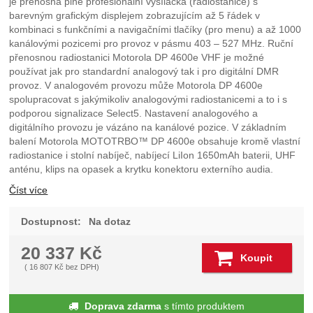
je přenosná plně profesionální vysílačka (radiostanice) s
barevným grafickým displejem zobrazujícím až 5 řádek v
kombinaci s funkčními a navigačními tlačíky (pro menu) a až 1000
kanálovými pozicemi pro provoz v pásmu 403 – 527 MHz. Ruční
přenosnou radiostanici Motorola DP 4600e VHF je možné
používat jak pro standardní analogový tak i pro digitální DMR
provoz. V analogovém provozu může Motorola DP 4600e
spolupracovat s jakýmikoliv analogovými radiostanicemi a to i s
podporou signalizace Select5. Nastavení analogového a
digitálního provozu je vázáno na kanálové pozice. V základním
balení Motorola MOTOTRBO™ DP 4600e obsahuje kromě vlastní
radiostanice i stolní nabíječ, nabíjecí LiIon 1650mAh baterii, UHF
anténu, klips na opasek a krytku konektoru externího audia.
Číst více
Dostupnost:
Na dotaz
20 337
Kč
Koupit
(
16 807
Kč
bez DPH)
Doprava zdarma
s tímto produktem