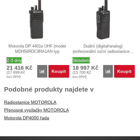
Motorola DP 4401e UHF (model
Duální (digital/analog)
MDH56RDC9RA1AN typ
profesionální ruční radiostanice…
PBER502CE) je…
2-3 dny
Skladem
21 416
Kč
18 997
Kč
Koupit
Koupit
Porovnat
Porovnat
(
17 699
Kč
(
15 700
Kč
)
)
bez DPH
bez DPH
Podobné produkty najdete v
Radiostanice MOTOROLA
Přenosné vysílačky MOTOROLA
Motorola DP4000 řada