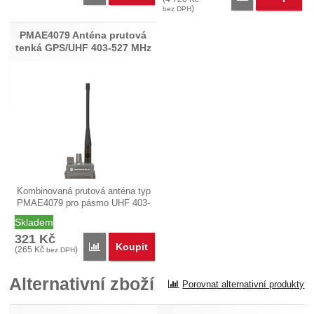
)
bez DPH
PMAE4079 Anténa prutová
tenká GPS/UHF 403-527 MHz
Kombinovaná prutová anténa typ
PMAE4079 pro pásmo UHF 403-
527…
Skladem
321
Kč
Koupit
Porovnat
(
265
Kč
)
bez DPH
Alternativní zboží
Porovnat alternativní produkty