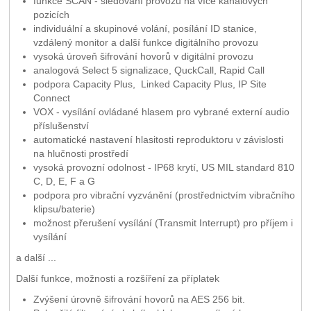
funkce SCAN - sledování provozu na více kanálových
pozicích
individuální a skupinové volání, posílání ID stanice,
vzdálený monitor a další funkce digitálního provozu
vysoká úroveň šifrování hovorů v digitální provozu
analogová Select 5 signalizace, QuckCall, Rapid Call
podpora Capacity Plus, Linked Capacity Plus, IP Site
Connect
VOX - vysílání ovládané hlasem pro vybrané externí audio
příslušenství
automatické nastavení hlasitosti reproduktoru v závislosti
na hlučnosti prostředí
vysoká provozní odolnost - IP68 krytí, US MIL standard 810
C, D, E, F a G
podpora pro vibrační vyzvánění (prostřednictvím vibračního
klipsu/baterie)
možnost přerušení vysílání (Transmit Interrupt) pro příjem i
vysílání
a další ...
Další funkce, možnosti a rozšíření za příplatek
Zvýšení úrovně šifrování hovorů na AES 256 bit.