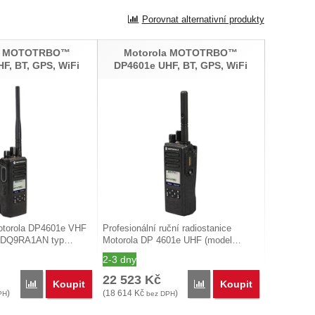
Porovnat alternativní produkty
la MOTOTRBO™
Motorola MOTOTRBO™
F, BT, GPS, WiFi
DP4601e UHF, BT, GPS, WiFi
otorola DP4601e VHF
Profesionální ruční radiostanice
JDQ9RA1AN typ…
Motorola DP 4601e UHF (model…
2-3 dny
22 523
Kč
Koupit
Koupit
Porovnat
Porovnat
)
(
18 614
Kč
)
PH
bez DPH