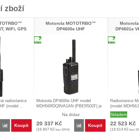
í zboží
OTOTRBO™
Motorola MOTOTRBO™
Motoro
T, WiFi, GPS
DP4600e UHF
DP4601e VH
ná radiostanice
Motorola DP4600e UHF model
Radiostanice M
VHF (model…
MDH56RDQ9VA1AN (PBER502F) je
(model MDH56
přenosná…
Na dotaz
Skladem
20 337
Kč
22 523
Kč
Koupit
Koupit
Porovnat
Porovnat
(
16 807
Kč
)
(
18 614
Kč
bez DPH
bez D