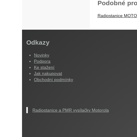
Podobné pro
Radiostanice MOT
Odkazy
Novinky
Podpora
Ke stažení
Jak nakupovat
Obchodní podmínky
Radiostanice a PMR vysílačky Motorola