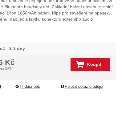
pak umožňuje připojení bezdrátového audio příslušenství
né Bluetooth headsety atd. Základní balení obsahuje stolní
dující
jecí LiIon 1650mAh baterii, klips pro zavěšení na opasek,
nu, nabíječ a krytku konektoru externího audio
st:
2-3 dny
16
Kč
Koupit
bez DPH)
t
Hlídací pes
Položit dotaz prodejci