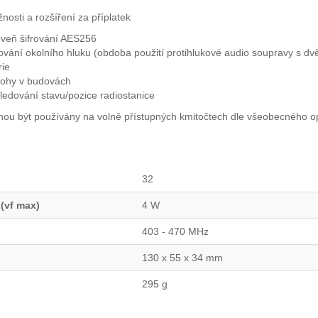
nosti a rozšíření za příplatek
oveň šifrování AES256
ování okolního hluku (obdoba použití protihlukové audio soupravy s d
rie
lohy v budovách
edování stavu/pozice radiostanice
ou být používány na volně přístupných kmitočtech dle všeobecného 
32
 (vf max)
4 W
403 - 470 MHz
130 x 55 x 34 mm
295 g