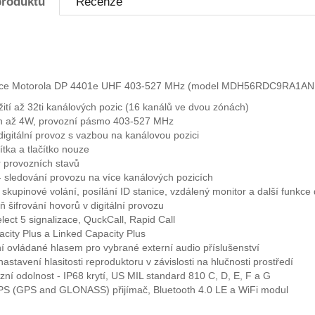
produktu
Recenze
tanice Motorola DP 4401e UHF 403-527 MHz (model MDH56RDC9RA1AN t
ití až 32ti kanálových pozic (16 kanálů ve dvou zónách)
on až 4W, provozní pásmo 403-527 MHz
igitální provoz s vazbou na kanálovou pozici
čítka a tlačítko nouze
r provozních stavů
 sledování provozu na více kanálových pozicích
a skupinové volání, posílání ID stanice, vzdálený monitor a další funkce 
 šifrování hovorů v digitální provozu
ect 5 signalizace, QuckCall, Rapid Call
city Plus a Linked Capacity Plus
í ovládané hlasem pro vybrané externí audio příslušenství
astavení hlasitosti reproduktoru v závislosti na hlučnosti prostředí
ní odolnost - IP68 krytí, US MIL standard 810 C, D, E, F a G
S (GPS and GLONASS) přijímač, Bluetooth 4.0 LE a WiFi modul