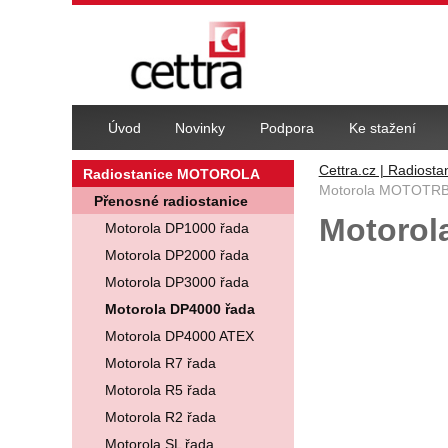
Navigace
Úvod
Novinky
Podpora
Ke stažení
Cettra.cz | Radiosta
Radiostanice MOTOROLA
Motorola MOTOTRB
Přenosné radiostanice
Motorol
Motorola DP1000 řada
Motorola DP2000 řada
Fotografie
Motorola DP3000 řada
Motorola DP4000 řada
Motorola DP4000 ATEX
Motorola R7 řada
Motorola R5 řada
Motorola R2 řada
Motorola SL řada