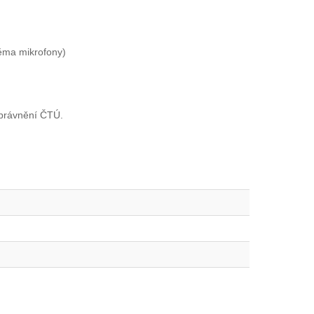
věma mikrofony)
oprávnění ČTÚ.