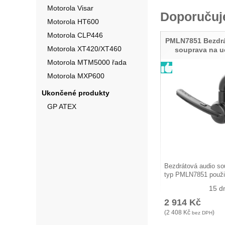
Motorola Visar
Doporuču
Motorola HT600
Motorola CLP446
PMLN7851 Bezdrá
Motorola XT420/XT460
souprava na 
Motorola MTM5000 řada
Motorola MXP600
Ukončené produkty
GP ATEX
Bezdrátová audio so
typ PMLN7851 použi
15 d
2 914
Kč
(
2 408
Kč
)
bez DPH