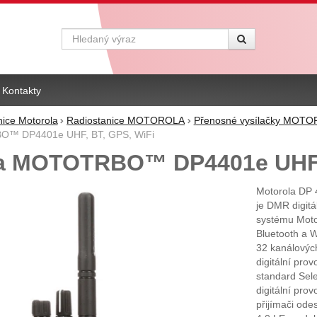
Vyhledávání
Kontakty
nice Motorola
Radiostanice MOTOROLA
Přenosné vysílačky MOT
O™ DP4401e UHF, BT, GPS, WiFi
a MOTOTRBO™ DP4401e UHF, 
Motorola DP
je DMR digitál
systému Mot
Bluetooth a 
32 kanálových
digitální pro
standard Sele
digitální pr
přijímači ode