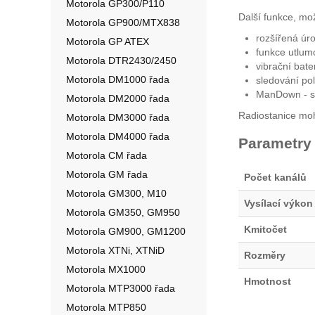
Motorola GP300/P110
Další funkce, mož
Motorola GP900/MTX838
rozšířená úr
Motorola GP ATEX
funkce utlum
Motorola DTR2430/2450
vibrační bate
Motorola DM1000 řada
sledování po
ManDown - sl
Motorola DM2000 řada
Radiostanice moh
Motorola DM3000 řada
Motorola DM4000 řada
Parametry
Motorola CM řada
Motorola GM řada
Počet kanálů
Motorola GM300, M10
Vysílací výkon
Motorola GM350, GM950
Kmitočet
Motorola GM900, GM1200
Motorola XTNi, XTNiD
Rozměry
Motorola MX1000
Hmotnost
Motorola MTP3000 řada
Motorola MTP850