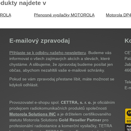
dukty najdete v
OROLA
Přenosné vysílačky MOTOROLA
Motorola DP
E-mailový zpravodaj
K
Přihlaste se k odběru našeho newsletteru
. Budeme vás
CET
informovat o všech zajímavých akcích a slevách, které
Pal
chystáme. A slibujeme, že zpravodaj budeme posílat jen
Jab
občas, abychom nezahltili vaše e-mailové schránky.
46
Pokud se vám zpravodaj přestane líbit, máte možnost se
Tel
kdykoli odhlásit.
E-m
Provozovatel e-shopu spol.
CETTRA, s. r. o.
je oficiálním
prodejcem radiokomunikačních produktů společnosti
Motorola Solutions INC
a je držitelem certifikovaného
statutu Motorola Solutions
Gold Reseller Partner
pro
profesionální radiostanice a komerční vysilačky, TETRA