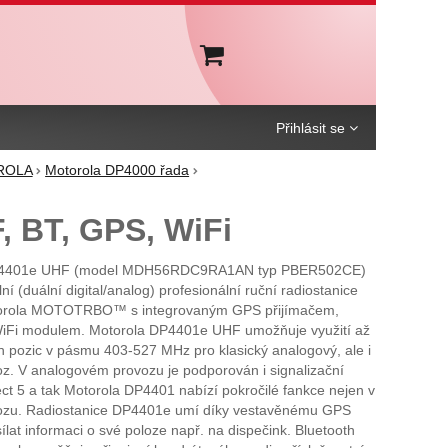
Košík
Přihlásit se
OROLA
Motorola DP4000 řada
BT, GPS, WiFi
 4401e UHF (model MDH56RDC9RA1AN typ PBER502CE)
ní (duální digital/analog) profesionální ruční radiostanice
orola MOTOTRBO™ s integrovaným GPS přijímačem,
WiFi modulem. Motorola DP4401e UHF umožňuje využití až
 pozic v pásmu 403-527 MHz pro klasický analogový, ale i
voz. V analogovém provozu je podporován i signalizační
ct 5 a tak Motorola DP4401 nabízí pokročilé fankce nejen v
ovozu. Radiostanice DP4401e umí díky vestavěnému GPS
sílat informaci o své poloze např. na dispečink. Bluetooth