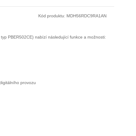
Kód produktu:
MDH56RDC9RA1AN
yp PBER502CE) nabízí následující funkce a možnosti:
digitálního provozu