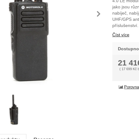
4.0 LE modul 
jako jsou růz
dchozí
násle
nabíječ, nabí
UHF/GPS anté
příslušenství.
Číst více
Dostupno
21 4
(
17 699
Kč
Porovna