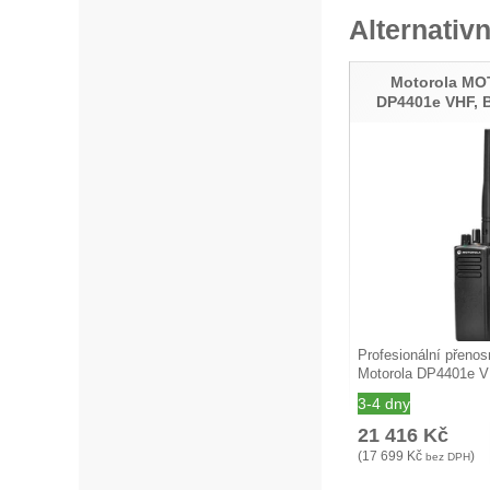
Alternativn
Motorola M
DP4401e VHF, B
Profesionální přenos
Motorola DP4401e 
3-4 dny
21 416
Kč
(
17 699
Kč
)
bez DPH