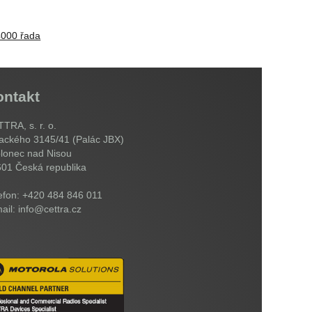
4000 řada
ontakt
TRA, s. r. o.
ackého 3145/41 (Palác JBX)
lonec nad Nisou
601
Česká republika
efon: +420 484 846 011
ail: info@cettra.cz