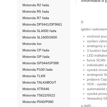
Informace o 
Motorola R2 řada
Motorola R5 řada
Motorola R7 řada
D
Motorola DP3441/DP3661
igitální radios
Motorola SL4000 řada
možnost použ
Motorola SL1600/2600
vysílací výk
Motorola Ion
analogový a d
Motorola CP řada
3 funkční tla
LED indikáto
Motorola GP řada
funce SCAN -
Motorola GP344/GP388
individuální 
Motorola P100 řada
vysoká úroveň
analogová Sel
Motorola TLKR
podpora Capa
Motorola TALKABOUT
VOX - vysílán
Motorola XTR446
automatické n
vysoká provoz
Motorola T5622/5522
Vestavěný GP
Motorola P040/P080
a další ...