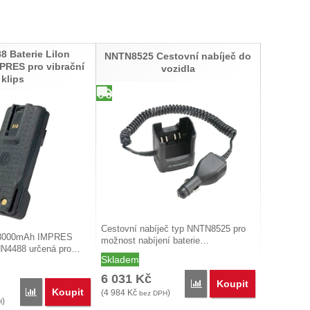
 Baterie LiIon
NNTN8525 Cestovní nabíječ do
RES pro vibrační
vozidla
klips
Cestovní nabíječ typ NNTN8525 pro
n 3000mAh IMPRES
možnost nabíjení baterie…
NN4488 určená pro…
Skladem
6 031
Kč
Koupit
Porovnat
Koupit
Porovnat
(
4 984
Kč
)
bez DPH
)
H