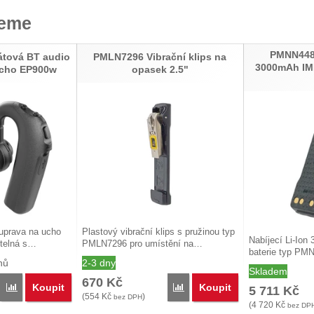
jeme
PMNN4488
tová BT audio
PMLN7296 Vibrační klips na
3000mAh IMP
ucho EP900w
opasek 2.5"
uprava na ucho
Plastový vibrační klips s pružinou typ
Nabíjecí Li-Io
telná s…
PMLN7296 pro umístění na…
baterie typ PM
nů
2-3 dny
Skladem
670
Kč
Koupit
Koupit
Porovnat
Porovnat
5 711
Kč
(
554
Kč
)
bez DPH
(
4 720
Kč
bez DP