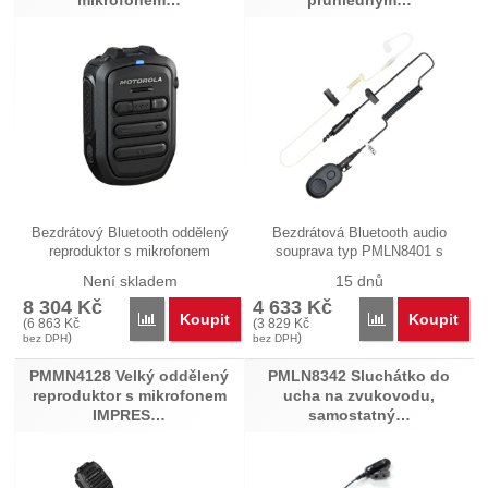
Bezdrátový Bluetooth oddělený
Bezdrátová Bluetooth audio
reproduktor s mikrofonem
souprava typ PMLN8401 s
WM500 typ…
ovladačem…
Není skladem
15 dnů
8 304
Kč
4 633
Kč
Koupit
Koupit
Přidat 'PMMN4127 Bezdrátový BT oddělený reprodu
Přidat 'PMLN84
(
6 863
Kč
(
3 829
Kč
)
)
bez DPH
bez DPH
PMMN4128 Velký oddělený
PMLN8342 Sluchátko do
reproduktor s mikrofonem
ucha na zvukovodu,
IMPRES…
samostatný…