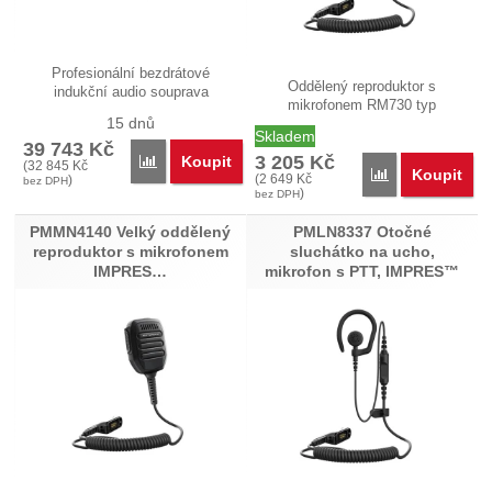
Profesionální bezdrátové
Oddělený reproduktor s
indukční audio souprava
mikrofonem RM730 typ
NNTN8433 pro…
15 dnů
PMMN4131 v menším…
Skladem
39 743
Kč
3 205
Kč
Koupit
Přidat 'NNTN8433 Bezdrátová diskrétní audio soupra
(
32 845
Kč
Koupit
Přidat 'PMMN41
(
2 649
Kč
)
bez DPH
)
bez DPH
PMMN4140 Velký oddělený
PMLN8337 Otočné
reproduktor s mikrofonem
sluchátko na ucho,
IMPRES…
mikrofon s PTT, IMPRES™