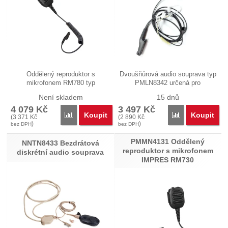
Oddělený reproduktor s
Dvoušňůrová audio souprava typ
mikrofonem RM780 typ
PMLN8342 určená pro
PMMN4128 s funkčními…
diskrétní…
Není skladem
15 dnů
4 079
Kč
3 497
Kč
Koupit
Koupit
Přidat 'PMMN4128 Velký oddělený reproduktor s 
Přidat 'PMLN83
(
3 371
Kč
(
2 890
Kč
)
)
bez DPH
bez DPH
PMMN4131 Oddělený
NNTN8433 Bezdrátová
reproduktor s mikrofonem
diskrétní audio souprava
IMPRES RM730