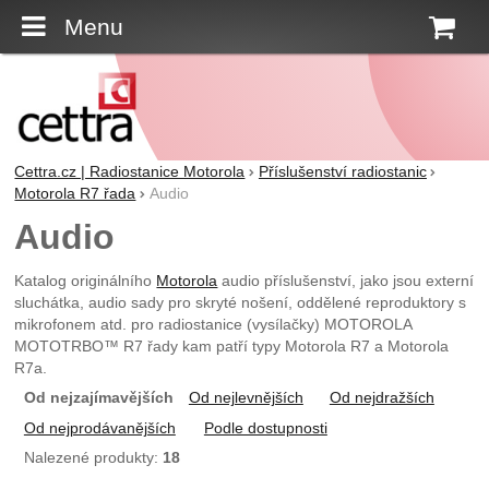
Menu
K
Cettra.cz | Radiostanice Motorola
Příslušenství radiostanic
Motorola R7 řada
Audio
Audio
Katalog originálního
Motorola
audio příslušenství, jako jsou externí
sluchátka, audio sady pro skryté nošení, oddělené reproduktory s
mikrofonem atd. pro radiostanice (vysílačky) MOTOROLA
MOTOTRBO™ R7 řady kam patří typy Motorola R7 a Motorola
R7a.
Od nejzajímavějších
Od nejlevnějších
Od nejdražších
Od nejprodávanějších
Podle dostupnosti
Nalezené produkty:
18