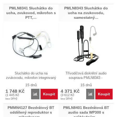
Produkty
PMLN8341 Sluchátko do
PMLN8343 Sluchátko do
ucha, zvukovod, mikrofon s
ucha na zvukovodu,
PTT,…
samostatný…
Sluchátko do ucha na
Třívodičová diskrétní audio
zvukovodu, mikrofon integrovaný
souprava PMLN8343 -
s PTT…
samostatný…
15 dnů
15 dnů
1 748
Kč
4 371
Kč
Koupit
Koupit
Přidat 'PMLN8341 Sluchátko do ucha, zvukovod, m
Přidat 'PMLN83
(
1 445
Kč
(
3 612
Kč
)
)
bez DPH
bez DPH
PMMN4127 Bezdrátový BT
PMLN8401 Bezdrátová BT
oddělený reproduktor s
audio sada WP300 s
mikrofonem…
průhledným…