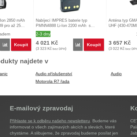
-Ion 2850 mAh
Nabíjecí IMPRES baterie typ
Anténa typ GM
09 pro až 25…
PMNN4888 Li-Ion 2200 mAh s…
UHF (430-470MH
ladem
2-3 dny
4 021
Kč
3 657
Kč
Koupit
Koupit
Porovnat
Porovnat
(
3 323
Kč
)
(
3 022
Kč
bez DPH
bez DP
dukty najdete v
anic
Audio příslušenství
Audio
Motorola R7 řada
E-mailový zpravodaj
K
Přihlaste se k odběru našeho newsletteru
. Budeme vás
CET
informovat o všech zajímavých akcích a slevách, které
Pal
chystáme. A slibujeme, že zpravodaj budeme posílat jen
Jab