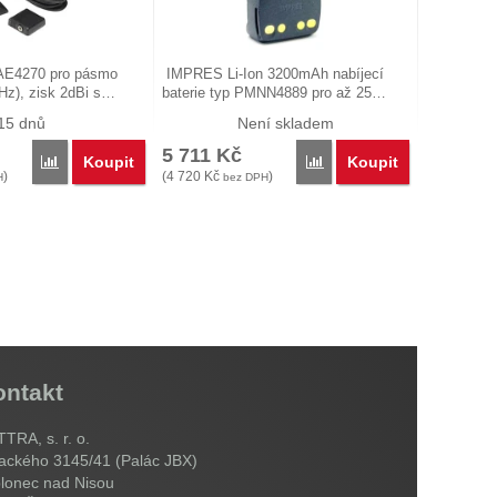
AE4270 pro pásmo
IMPRES Li-Ion 3200mAh nabíjecí
z), zisk 2dBi s…
baterie typ PMNN4889 pro až 25…
15 dnů
Není skladem
5 711
Kč
Koupit
Koupit
Porovnat
Porovnat
)
(
4 720
Kč
)
H
bez DPH
ontakt
TRA, s. r. o.
ackého 3145/41 (Palác JBX)
lonec nad Nisou