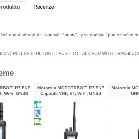
produktu
Recenze
žné dodat náhradní silikonové "špunty", ty se dodávají pod označení
300 WIRELESS BLUETOOTH PUSH-TO-TALK POD WITH TRANSLUC
jeme
TRBO™ R7 FKP
Motorola MOTOTRBO™ R7 FKP
Motorola M
T, WiFi, GNSS
Capable VHF, BT, WiFi, GNSS
UHF