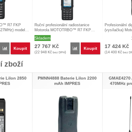
BO™ R7 FKP
Ruční profesionální radiostanice
Profesionální di
527MHz) model…
Motorola MOTOTRBO™ R7 FKP…
(vysílačka) Mo
Skladem
27 767
Kč
17 424
Kč
Koupit
Koupit
Porovnat
Porovnat
(
22 948
Kč
)
(
14 400
Kč
bez DPH
bez D
í zboží
ie LiIon 2850
PMNN4888 Baterie LiIon 2200
GMAE4270 A
PRES
mAh IMPRES
470MHz pro