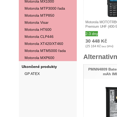
Motorola MX1000
Motorola MTP3000 řada
Motorola MTP850
Motorola Visar
Motorola MOTOTR
Premium UHF (400-
Motorola HT600
2-3 dny
Motorola CLP446
30 448
Kč
Motorola XT420/XT460
(
25 164
Kč
)
bez DPH
Motorola MTM5000 řada
Alternativn
Motorola MXP600
Ukončené produkty
PMNN4809 Bater
GP ATEX
mAh IM