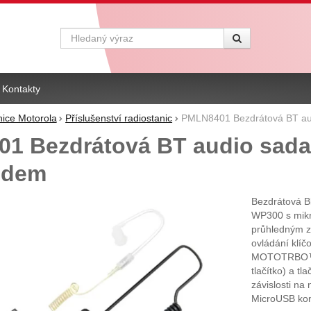
Vyhledávání
Kontakty
nice Motorola
Příslušenství radiostanic
PMLN8401 Bezdrátová BT au
1 Bezdrátová BT audio sad
odem
Bezdrátová B
WP300 s mikr
průhledným 
ovládání klíč
MOTOTRBO™ R7 
tlačítko) a t
závislosti na
MicroUSB kon