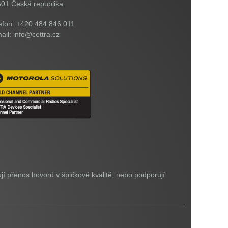
601
Česká republika
efon: +420 484 846 011
ail: info@cettra.cz
jí přenos hovorů v špičkové kvalitě, nebo podporují