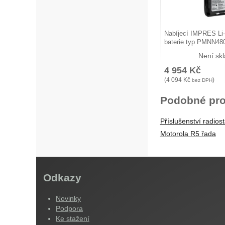
Nabíjecí IMPRES Li
baterie typ PMNN48
Není sk
4 954
Kč
(
4 094
Kč
)
bez DPH
Podobné pro
Příslušenství radiost
Motorola R5 řada
Odkazy
Novinky
Podpora
Ke stažení