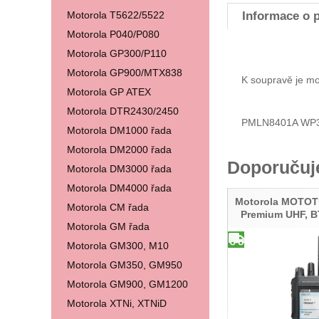
Motorola T5622/5522
Informace o 
Motorola P040/P080
Motorola GP300/P110
Motorola GP900/MTX838
K soupravě je mo
Motorola GP ATEX
Motorola DTR2430/2450
PMLN8401A WP
Motorola DM1000 řada
Motorola DM2000 řada
Doporuču
Motorola DM3000 řada
Motorola DM4000 řada
Motorola MOTO
Motorola CM řada
Premium UHF, B
Motorola GM řada
Motorola GM300, M10
Motorola GM350, GM950
Motorola GM900, GM1200
Motorola XTNi, XTNiD