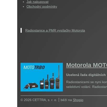
Jak nakupovat
Obchodní podmínky
Radiostanice a PMR vysílačky Motorola
Motorola M
Ucelená řada digitálních
Radiostanicemi se nyní kom
selektivní volání. Radiost
© 2026 CETTRA, s. r. o.
běží na
Shopio