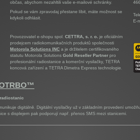
občas, abychom nezahltili vaše e-mailové schránky.
46
Pokud se vám zpravodaj přestane líbit, máte možnost se
Tel
kdykoli odhlásit.
E-m
Provozovatel e-shopu spol.
CETTRA, s. r. o.
je oficiálním
prodejcem radiokomunikačních produktů společnosti
Motorola Solutions INC
a je držitelem certifikovaného
statutu Motorola Solutions
Gold Reseller Partner
pro
profesionální radiostanice a komerční vysilačky, TETRA
koncová zařízení a TETRA Dimetra Express technologie.
OTOTRBO™
 radiostanic
unikuje digitálně. Digitální vysílačky už v základním provedení umožňu
anice s displejem pak podporují např. přenos SMS mezi stanicemi.