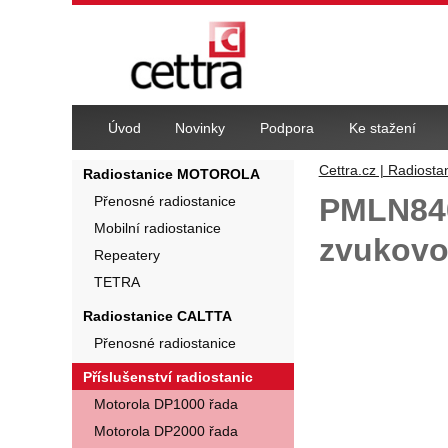
Navigace
Úvod
Novinky
Podpora
Ke stažení
Cettra.cz | Radiosta
Radiostanice MOTOROLA
PMLN840
Přenosné radiostanice
Mobilní radiostanice
zvukov
Repeatery
TETRA
Fotografie
Radiostanice CALTTA
Přenosné radiostanice
Příslušenství radiostanic
Motorola DP1000 řada
Motorola DP2000 řada