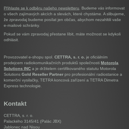
Přihlaste se k odběru našeho newsletteru
. Budeme vás informovat
o všech zajímavých akcích a slevách, které chystáme. A slibujeme,
že zpravodaj budeme posílat jen občas, abychom nezahltili vaše
e-mailové schránky.
Pokud se vám zpravodaj přestane líbit, máte možnost se kdykoli
odhlásit.
Provozovatel e-shopu spol.
CETTRA, s. r. o.
je oficiálním
prodejcem radiokomunikačních produktů společnosti
Motorola
Solutions INC
a je držitelem certifikovaného statutu Motorola
Solutions
Gold Reseller Partner
pro profesionální radiostanice a
komerční vysilačky, TETRA koncová zařízení a TETRA Dimetra
Express technologie.
Kontakt
CETTRA, s. r. o.
Palackého 3145/41 (Palác JBX)
Jablonec nad Nisou