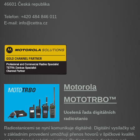
46601
Česká republika
Telefon: +420 484 846 011
E-mail: info@cettra.cz
Motorola
MOTOTRBO™
Ucelená řada digitálních
radiostanic
Radiostanicemi se nyní komunikuje digitálně. Digitální vysílačky už
v základním provedení umožňují přenos hovorů v špičkové kvalitě,