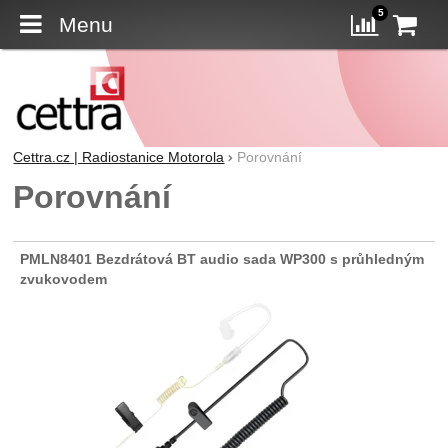
5
Menu
K
Porovn
Cettra.cz | Radiostanice Motorola
Porovnání
Porovnání