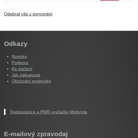
Odebrat vše z porovnání
Odkazy
Novinky
Podpora
Ke stažení
Jak nakupovat
Obchodní podmínky
Radiostanice a PMR vysílačky Motorola
E-mailový zpravodaj