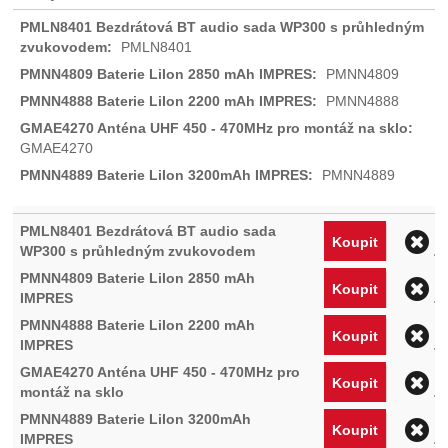
PMLN8401
PMNN4809
PMNN4888
GMAE4270
PMNN4889
O
Koupit
O
Koupit
O
Koupit
O
Koupit
O
Koupit