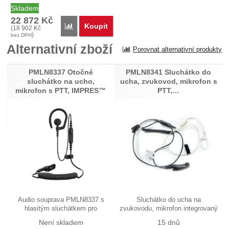
MDH06JDC9WA2AN typ…
Skladem
22 872
Kč
Koupit
Porovnat
(
18 902
Kč
)
bez DPH
Alternativní zboží
Porovnat alternativní produkty
PMLN8337 Otočné
PMLN8341 Sluchátko do
sluchátko na ucho,
ucha, zvukovod, mikrofon s
mikrofon s PTT, IMPRES™
PTT,…
Audio souprava PMLN8337 s
Sluchátko do ucha na
hlasitým sluchátkem pro
zvukovodu, mikrofon integrovaný
zavěšení na…
s PTT…
Není skladem
15 dnů