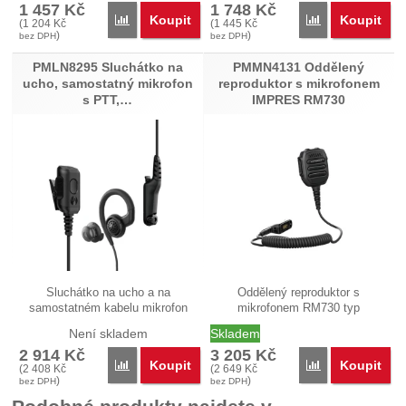
1 457
Kč
1 748
Kč
Koupit
Koupit
Porovnat
Porovnat
(
1 204
Kč
(
1 445
Kč
)
)
bez DPH
bez DPH
PMLN8295 Sluchátko na
PMMN4131 Oddělený
ucho, samostatný mikrofon
reproduktor s mikrofonem
s PTT,…
IMPRES RM730
Sluchátko na ucho a na
Oddělený reproduktor s
samostatném kabelu mikrofon
mikrofonem RM730 typ
integrovaný s…
PMMN4131 v menším…
Není skladem
Skladem
2 914
Kč
3 205
Kč
Koupit
Koupit
Porovnat
Porovnat
(
2 408
Kč
(
2 649
Kč
)
)
bez DPH
bez DPH