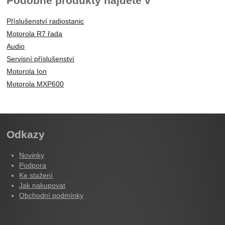
Podobné produkty najdete v
Příslušenství radiostanic
Motorola R7 řada
Audio
Servisní příslušenství
Motorola Ion
Motorola MXP600
Odkazy
Novinky
Podpora
Ke stažení
Jak nakupovat
Obchodní podmínky