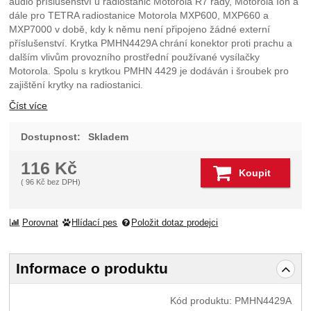
audio příslušenství u radiostanic Motorola R7 řady, Motorola Ion a
dále pro TETRA radiostanice Motorola MXP600, MXP660 a
MXP7000 v době, kdy k němu není připojeno žádné externí
příslušenství. Krytka PMHN4429A chrání konektor proti prachu a
dalším vlivům provozního prostřední používané vysílačky
Motorola. Spolu s krytkou PMHN 4429 je dodáván i šroubek pro
zajištění krytky na radiostanici.
Číst více
Dostupnost:
Skladem
116
Kč
Koupit
(
96
Kč
bez DPH)
Porovnat
Hlídací pes
Položit dotaz prodejci
Informace o produktu
Kód produktu:
PMHN4429A