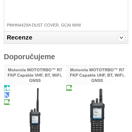
PMHN4429A DUST COVER, GCAI MINI
Recenze
Pro vkládání recenzí je nutné se přihlásit.
Doporučujeme
Recenze
Motorola MOTOTRBO™ R7
Motorola MOTOTRBO™ R7
Nebyla přidána žádná recenze.
FKP Capable VHF, BT, WiFi,
FKP Capable UHF, BT, WiFi,
GNSS
GNSS