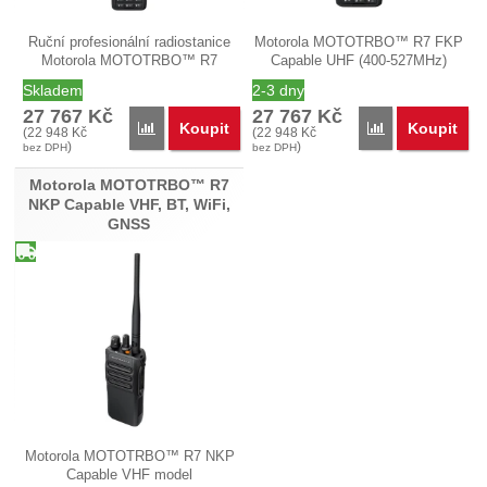
Ruční profesionální radiostanice
Motorola MOTOTRBO™ R7 FKP
Motorola MOTOTRBO™ R7
Capable UHF (400-527MHz)
FKP…
model…
Skladem
2-3 dny
27 767
Kč
27 767
Kč
Koupit
Koupit
Porovnat
Porovnat
(
22 948
Kč
(
22 948
Kč
)
)
bez DPH
bez DPH
Motorola MOTOTRBO™ R7
NKP Capable VHF, BT, WiFi,
GNSS
Motorola MOTOTRBO™ R7 NKP
Capable VHF model