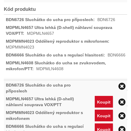
Kód produktu
BDN6726
MDPMLN4657
MDPMMN4023
BDN6666
MDPMLN4608
O
O
Koupit
O
Koupit
O
Koupit