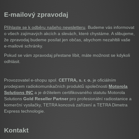
E-mailový zpravodaj
Přihlaste se k odběru našeho newsletteru
. Budeme vás informovat
o všech zajímavých akcích a slevách, které chystáme. A slibujeme,
že zpravodaj budeme posílat jen občas, abychom nezahltili vaše
e-mailové schránky.
Pokud se vám zpravodaj přestane líbit, máte možnost se kdykoli
odhlásit.
Provozovatel e-shopu spol.
CETTRA, s. r. o.
je oficiálním
prodejcem radiokomunikačních produktů společnosti
Motorola
Solutions INC
a je držitelem certifikovaného statutu Motorola
Solutions
Gold Reseller Partner
pro profesionální radiostanice a
komerční vysilačky, TETRA koncová zařízení a TETRA Dimetra
Express technologie.
Kontakt