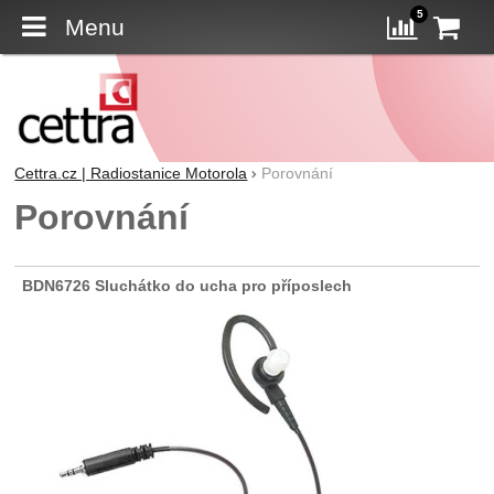
5
Menu
K
Porovn
Cettra.cz | Radiostanice Motorola
Porovnání
Porovnání