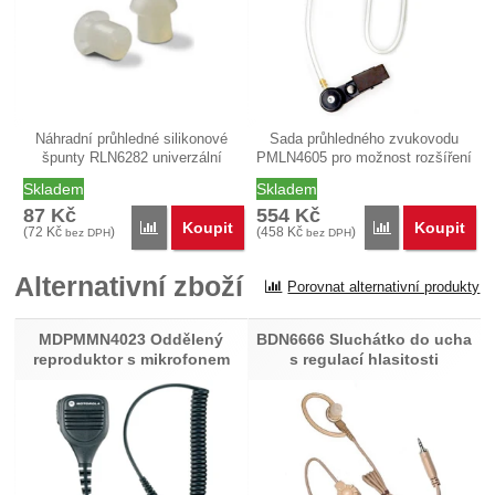
Náhradní průhledné silikonové
Sada průhledného zvukovodu
špunty RLN6282 univerzální
PMLN4605 pro možnost rozšíření
střední…
audio…
Skladem
Skladem
87
Kč
554
Kč
Koupit
Koupit
Porovnat
Porovnat
(
72
Kč
)
(
458
Kč
)
bez DPH
bez DPH
Alternativní zboží
Porovnat alternativní produkty
MDPMMN4023 Oddělený
BDN6666 Sluchátko do ucha
reproduktor s mikrofonem
s regulací hlasitosti