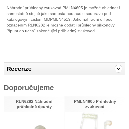
Náhradní průhledný zvukovod PMLN4605 je možné objednat i
samostatně stejně jako samostatnou audio soupravu pod
katalogovým číslem MDPMLN4519. Jako náhradní díl pod
označením RLN6282 je možné dodat i průhledný silikonový
"špunt do ucha" zakončující průhledný zvukovod.
Recenze
Pro vkládání recenzí je nutné se přihlásit.
Doporučujeme
Recenze
Nebyla přidána žádná recenze.
RLN6282 Náhradní
PMLN4605 Průhledný
průhledné špunty
zvukovod