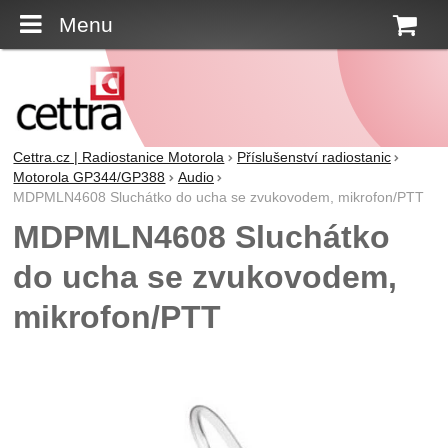
Menu
K
Cettra.cz | Radiostanice Motorola
Příslušenství radiostanic
Motorola GP344/GP388
Audio
MDPMLN4608 Sluchátko do ucha se zvukovodem, mikrofon/PTT
MDPMLN4608 Sluchátko
do ucha se zvukovodem,
mikrofon/PTT
Fotografie