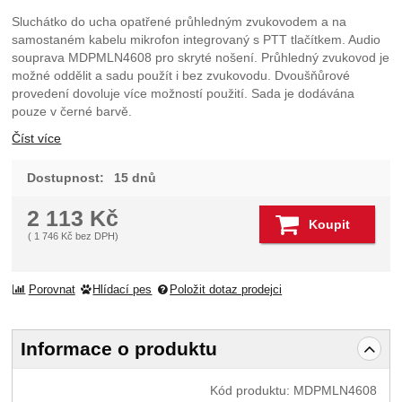
Sluchátko do ucha opatřené průhledným zvukovodem a na
samostaném kabelu mikrofon integrovaný s PTT tlačítkem. Audio
souprava MDPMLN4608 pro skryté nošení. Průhledný zvukovod je
možné oddělit a sadu použít i bez zvukovodu. Dvoušňůrové
provedení dovoluje více možností použití. Sada je dodávána
pouze v černé barvě.
Číst více
Dostupnost:
15 dnů
2 113
Kč
Koupit
(
1 746
Kč
bez DPH)
Porovnat
Hlídací pes
Položit dotaz prodejci
Informace o produktu
Kód produktu:
MDPMLN4608