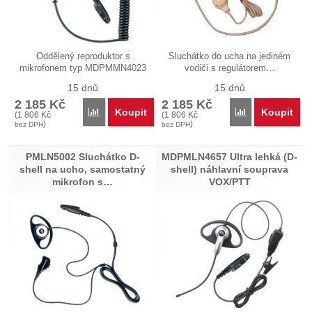
Oddělený reproduktor s
Sluchátko do ucha na jediném
mikrofonem typ MDPMMN4023
vodiči s regulátorem…
pro každodenní…
15 dnů
15 dnů
2 185
Kč
2 185
Kč
Koupit
Koupit
Porovnat
Porovnat
(
1 806
Kč
(
1 806
Kč
)
)
bez DPH
bez DPH
PMLN5002 Sluchátko D-
MDPMLN4657 Ultra lehká (D-
shell na ucho, samostatný
shell) náhlavní souprava
mikrofon s…
VOX/PTT