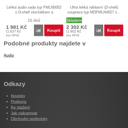
Lehká audio sada typ PMLN5002
Ultra lehká náhlavní (D-shell)
s D-shell sluchátkem a
souprava typ MDPMLN4657 s…
vysílacím…
15 dnů
Skladem
1 981
Kč
2 302
Kč
Koupit
Koupit
Porovnat
Porovnat
(
1 637
Kč
(
1 902
Kč
)
)
bez DPH
bez DPH
Podobné produkty najdete v
Audio
Odkazy
Novinky
Podpora
Ke stažení
Jak nakupovat
Obchodní podmínky