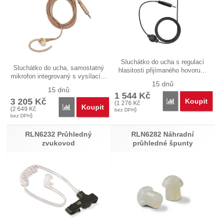
Sluchátko do ucha s regulací
Sluchátko do ucha, samostatný
hlasitosti přijímaného hovoru…
mikrofon integrovaný s vysílací…
15 dnů
15 dnů
1 544
Kč
3 205
Kč
Koupit
Porovnat
(
1 276
Kč
Koupit
Porovnat
(
2 649
Kč
)
bez DPH
)
bez DPH
RLN6232 Průhledný
RLN6282 Náhradní
zvukovod
průhledné špunty