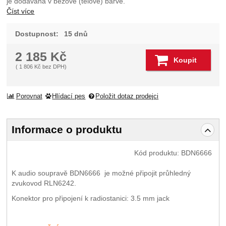
je dodávána v béžové (tělové) barvě.
Číst více
Dostupnost:
15 dnů
2 185
Kč
Koupit
(
1 806
Kč
bez DPH)
Porovnat
Hlídací pes
Položit dotaz prodejci
Informace o produktu
Kód produktu:
BDN6666
K audio soupravě BDN6666 je možné připojit průhledný
zvukovod RLN6242.
Konektor pro připojení k radiostanici: 3.5 mm jack