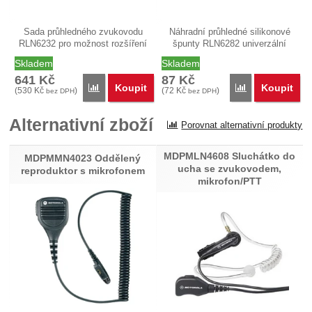
Sada průhledného zvukovodu
Náhradní průhledné silikonové
RLN6232 pro možnost rozšíření
špunty RLN6282 univerzální
audio…
střední…
Skladem
Skladem
641
Kč
87
Kč
Koupit
Koupit
Porovnat
Porovnat
(
530
Kč
)
(
72
Kč
)
bez DPH
bez DPH
Alternativní zboží
Porovnat alternativní produkty
MDPMLN4608 Sluchátko do
MDPMMN4023 Oddělený
ucha se zvukovodem,
reproduktor s mikrofonem
mikrofon/PTT