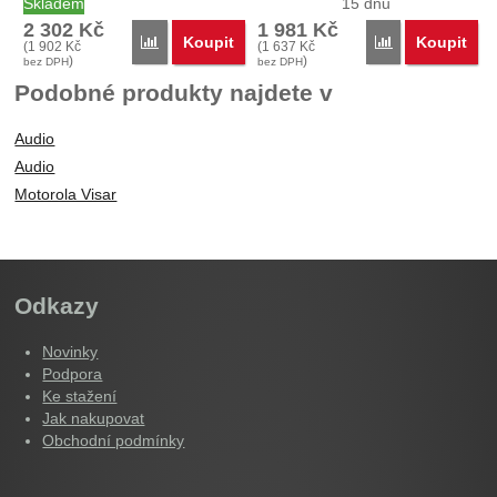
Skladem
15 dnů
2 302
Kč
1 981
Kč
Koupit
Koupit
Porovnat
Porovnat
(
1 902
Kč
(
1 637
Kč
)
)
bez DPH
bez DPH
Podobné produkty najdete v
Audio
Audio
Motorola Visar
Odkazy
Novinky
Podpora
Ke stažení
Jak nakupovat
Obchodní podmínky