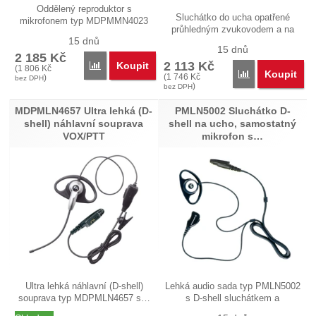
Oddělený reproduktor s
Sluchátko do ucha opatřené
mikrofonem typ MDPMMN4023
průhledným zvukovodem a na
pro každodenní…
15 dnů
samostaném…
15 dnů
2 185
Kč
2 113
Kč
Koupit
Porovnat
(
1 806
Kč
Koupit
Porovnat
(
1 746
Kč
)
bez DPH
)
bez DPH
MDPMLN4657 Ultra lehká (D-
PMLN5002 Sluchátko D-
shell) náhlavní souprava
shell na ucho, samostatný
VOX/PTT
mikrofon s…
Ultra lehká náhlavní (D-shell)
Lehká audio sada typ PMLN5002
souprava typ MDPMLN4657 s…
s D-shell sluchátkem a
vysílacím…