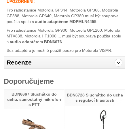
UPOZORNĚNÍ:
Pro radiostanice Motorola GP344, Motorola GP366, Motorola
GP388, Motorola GP640, Motorola GP380 musí být souprava
použita spolu s
audio adaptérem MDPMLN4455
.
Pro radiostanice Motorola GP900, Motorola GP1200, Motorola
MTX838, Motorola HT1000 ... musí být souprava použita spolu
s
audio adaptérem BDN6676
.
Bez adaptéru je možné použít pouze pro Motorola VISAR.
Recenze
Pro vkládání recenzí je nutné se přihlásit.
Doporučujeme
Recenze
BDN6667 Sluchátko do
Nebyla přidána žádná recenze.
BDN6728 Sluchátko do ucha
ucha, samostatný mikrofon
s regulací hlasitosti
s PTT