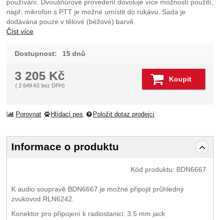
používání. Dvoušňůrové provedení dovoluje více možností použití,
např. mikrofon s PTT je možné umístit do rukávu. Sada je
dodávána pouze v tělové (béžové) barvě.
Číst více
Dostupnost:
15 dnů
3 205
Kč
Koupit
(
2 649
Kč
bez DPH)
Porovnat
Hlídací pes
Položit dotaz prodejci
Informace o produktu
Kód produktu:
BDN6667
K audio soupravě BDN6667 je možné připojit průhledný
zvukovod RLN6242.
Konektor pro připojení k radiostanici: 3.5 mm jack