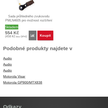
Sada průhledného zvukovodu
PMLN4605 pro možnost rozšíření
audio…
Skladem
554
Kč
Koupit
Porovnat
(
458
Kč
)
bez DPH
Podobné produkty najdete v
Audio
Audio
Audio
Motorola Visar
Motorola GP900/MTX838
Odkazy