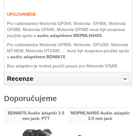
UPOZORNĚNÍ:
Pro radiostanice Motorola GP344, Motorola GP366, Motorola
GP388, Motorola GP640, Motorola GP380 musí být souprava
použita spolu s
audio adaptérem MDPMLN4455
.
Pro radiostanice Motorola GP900, Motorola GP1200, Motorola
MTX838, Motorola HT1000 ... musí být souprava použita spolu
s
audio adaptérem BDN6676
.
Bez adaptéru je možné použít pouze pro Motorola VISAR.
Recenze
Pro vkládání recenzí je nutné se přihlásit.
Doporučujeme
Recenze
Nebyla přidána žádná recenze.
BDN6676 Audio adaptér 3.5
MDPMLN4455 Audio adaptér
mm jack, PTT
3.5 mm jack