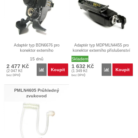
Adaptér typ BDN6676 pro
Adaptér typ MDPMLN4455 pro
konektor externího
konektor externího příslušenství
příslušenství…
pro…
15 dnů
Skladem
2 477
Kč
1 632
Kč
Koupit
Koupit
Porovnat
Porovnat
(
2 047
Kč
(
1 349
Kč
)
)
bez DPH
bez DPH
PMLN4605 Průhledný
zvukovod