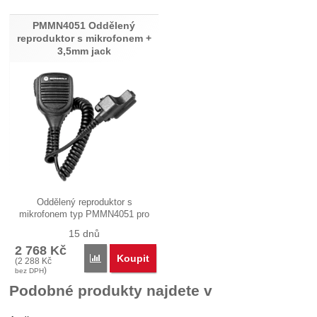
PMMN4051 Oddělený
Nebyla přidána žádná recenze.
reproduktor s mikrofonem +
3,5mm jack
Oddělený reproduktor s
mikrofonem typ PMMN4051 pro
každodenní…
15 dnů
2 768
Kč
Koupit
Porovnat
(
2 288
Kč
)
bez DPH
Podobné produkty najdete v