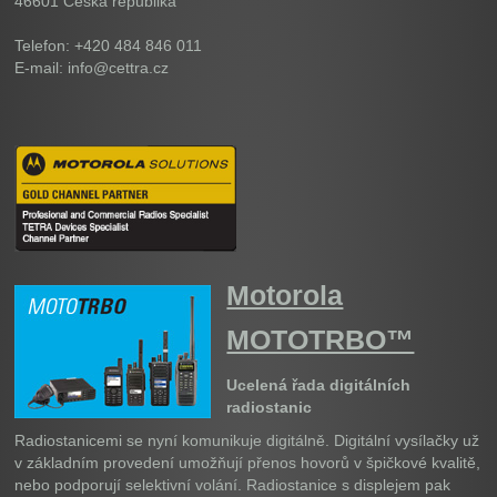
46601
Česká republika
Telefon: +420 484 846 011
E-mail: info@cettra.cz
Motorola
MOTOTRBO™
Ucelená řada digitálních
radiostanic
Radiostanicemi se nyní komunikuje digitálně. Digitální vysílačky už
v základním provedení umožňují přenos hovorů v špičkové kvalitě,
nebo podporují selektivní volání. Radiostanice s displejem pak