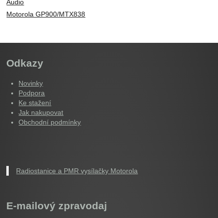
Audio
Motorola GP900/MTX838
Odkazy
Novinky
Podpora
Ke stažení
Jak nakupovat
Obchodní podmínky
Radiostanice a PMR vysílačky Motorola
E-mailový zpravodaj