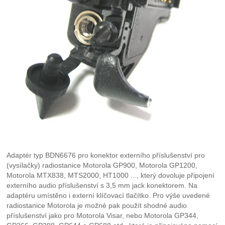
Adaptér typ BDN6676 pro konektor externího příslušenství pro
(vysílačky) radiostanice Motorola GP900, Motorola GP1200,
Motorola MTX838, MTS2000, HT1000 ..., který dovoluje připojení
externího audio příslušenství s 3,5 mm jack konektorem. Na
adaptéru umístěno i externí klíčovací tlačítko. Pro výše uvedené
radiostanice Motorola je možné pak použít shodné audio
příslušenství jako pro Motorola Visar, nebo Motorola GP344,