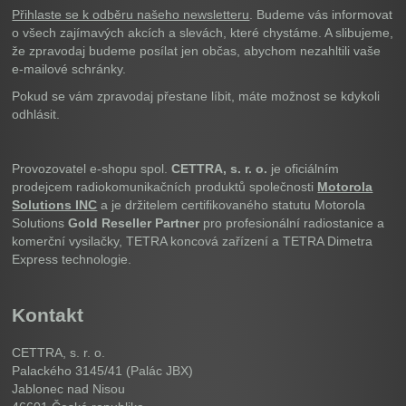
Přihlaste se k odběru našeho newsletteru
. Budeme vás informovat
o všech zajímavých akcích a slevách, které chystáme. A slibujeme,
že zpravodaj budeme posílat jen občas, abychom nezahltili vaše
e-mailové schránky.
Pokud se vám zpravodaj přestane líbit, máte možnost se kdykoli
odhlásit.
Provozovatel e-shopu spol.
CETTRA, s. r. o.
je oficiálním
prodejcem radiokomunikačních produktů společnosti
Motorola
Solutions INC
a je držitelem certifikovaného statutu Motorola
Solutions
Gold Reseller Partner
pro profesionální radiostanice a
komerční vysilačky, TETRA koncová zařízení a TETRA Dimetra
Express technologie.
Kontakt
CETTRA, s. r. o.
Palackého 3145/41 (Palác JBX)
Jablonec nad Nisou