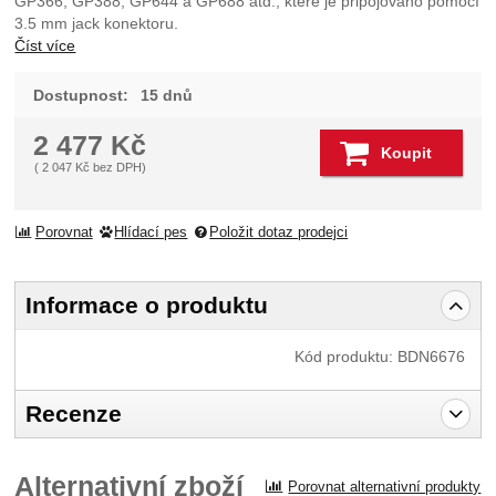
GP366, GP388, GP644 a GP688 atd., které je připojováno pomocí
3.5 mm jack konektoru.
Číst více
Dostupnost:
15 dnů
2 477
Kč
Koupit
(
2 047
Kč
bez DPH)
Porovnat
Hlídací pes
Položit dotaz prodejci
Informace o produktu
Kód produktu:
BDN6676
Recenze
Pro vkládání recenzí je nutné se přihlásit.
Alternativní zboží
Porovnat alternativní produkty
Recenze