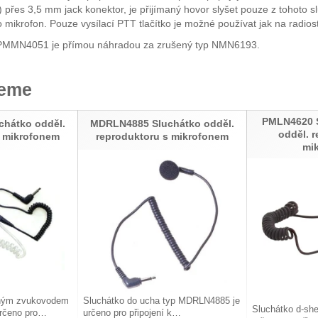
řes 3,5 mm jack konektor, je přijímaný hovor slyšet pouze z tohoto s
ro mikrofon. Pouze vysílací PTT tlačítko je možné používat jak na radiost
PMMN4051 je přímou náhradou za zrušený typ NMN6193
.
jeme
PMLN4620 S
hátko odděl.
MDRLN4885 Sluchátko odděl.
odděl. 
s mikrofonem
reproduktoru s mikrofonem
mi
dným zvukovodem
Sluchátko do ucha typ MDRLN4885 je
Sluchátko d-sh
rčeno pro…
určeno pro připojení k…