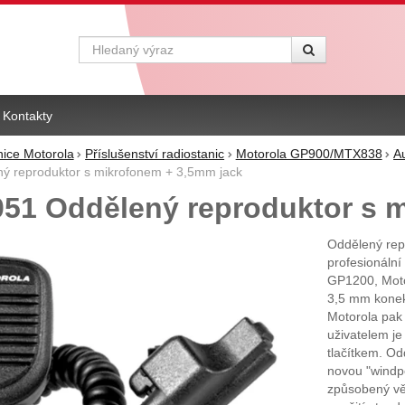
Vyhledávání
Kontakty
nice Motorola
Příslušenství radiostanic
Motorola GP900/MTX838
A
 reproduktor s mikrofonem + 3,5mm jack
1 Oddělený reproduktor s m
Oddělený rep
profesionální
GP1200, Moto
3,5 mm konekt
Motorola pak
uživatelem j
tlačítkem. O
novou "windpor
způsobený vět