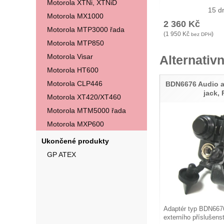
Motorola XTNi, XTNiD
15 d
Motorola MX1000
2 360
Kč
Motorola MTP3000 řada
(
1 950
Kč
)
bez DPH
Motorola MTP850
Motorola Visar
Alternativn
Motorola HT600
Motorola CLP446
BDN6676 Audio a
jack,
Motorola XT420/XT460
Motorola MTM5000 řada
Motorola MXP600
Ukončené produkty
GP ATEX
Adaptér typ BDN6676
externího příslušen