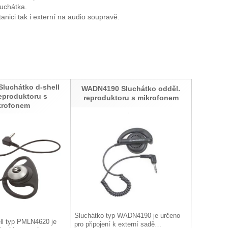
luchátka.
anici tak i externí na audio soupravě.
luchátko d-shell
WADN4190 Sluchátko odděl.
reproduktoru s
reproduktoru s mikrofonem
krofonem
Sluchátko typ WADN4190 je určeno
ell typ PMLN4620 je
pro připojení k externí sadě…