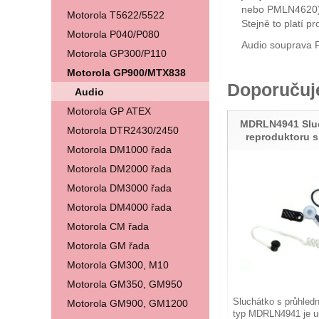
nebo PMLN4620) p
Motorola T5622/5522
Stejně to platí p
Motorola P040/P080
Audio souprava 
Motorola GP300/P110
Motorola GP900/MTX838
Doporuču
Audio
Motorola GP ATEX
MDRLN4941 Sluc
Motorola DTR2430/2450
reproduktoru 
Motorola DM1000 řada
Motorola DM2000 řada
Motorola DM3000 řada
Motorola DM4000 řada
Motorola CM řada
Motorola GM řada
Motorola GM300, M10
Motorola GM350, GM950
Sluchátko s průhle
Motorola GM900, GM1200
typ MDRLN4941 je u