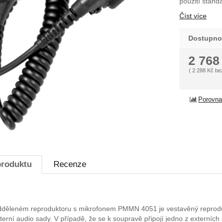
použití stand
Číst více
Dostupno
2 76
(
2 288
Kč
be
Porovna
produktu
Recenze
dděleném reproduktoru s mikrofonem PMMN 4051 je vestavěný reprodukt
 externí audio sady. V případě, že se k soupravě připojí jedno z ext