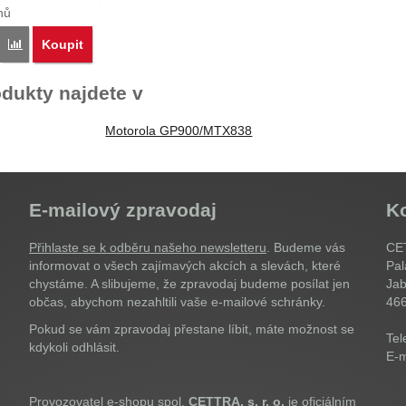
nů
Koupit
Porovnat
dukty najdete v
Motorola GP900/MTX838
E-mailový zpravodaj
K
Přihlaste se k odběru našeho newsletteru
. Budeme vás
CET
informovat o všech zajímavých akcích a slevách, které
Pal
chystáme. A slibujeme, že zpravodaj budeme posílat jen
Jab
občas, abychom nezahltili vaše e-mailové schránky.
46
Pokud se vám zpravodaj přestane líbit, máte možnost se
Tel
kdykoli odhlásit.
E-m
Provozovatel e-shopu spol.
CETTRA, s. r. o.
je oficiálním