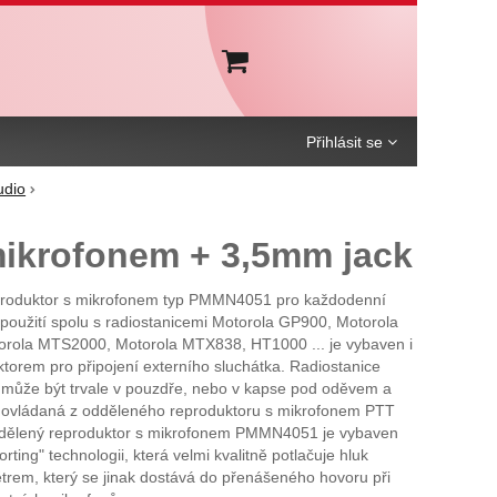
Košík
Přihlásit se
udio
ikrofonem + 3,5mm jack
roduktor s mikrofonem typ PMMN4051 pro každodenní
 použití spolu s radiostanicemi Motorola GP900, Motorola
rola MTS2000, Motorola MTX838, HT1000 ... je vybaven i
orem pro připojení externího sluchátka. Radiostanice
 může být trvale v pouzdře, nebo v kapse pod oděvem a
e ovládaná z odděleného reproduktoru s mikrofonem PTT
ddělený reproduktor s mikrofonem PMMN4051 je vybaven
ting" technologii, která velmi kvalitně potlačuje hluk
rem, který se jinak dostává do přenášeného hovoru při