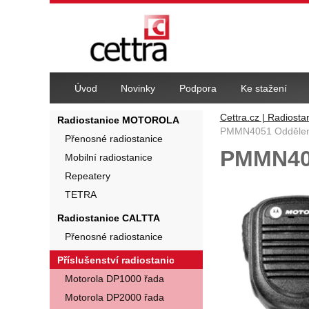
Navigace
Úvod
Novinky
Podpora
Ke stažení
Cettra.cz | Radiosta
Radiostanice MOTOROLA
PMMN4051 Oddělený
Přenosné radiostanice
PMMN405
Mobilní radiostanice
Repeatery
Fotografie
TETRA
Radiostanice CALTTA
Přenosné radiostanice
Příslušenství radiostanic
Motorola DP1000 řada
Motorola DP2000 řada