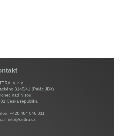
ontakt
TRA, s. r. o.
ackého 3145/41 (Palác JBX)
lonec nad Nisou
601
Česká republika
efon: +420 484 846 011
ail: info@cettra.cz