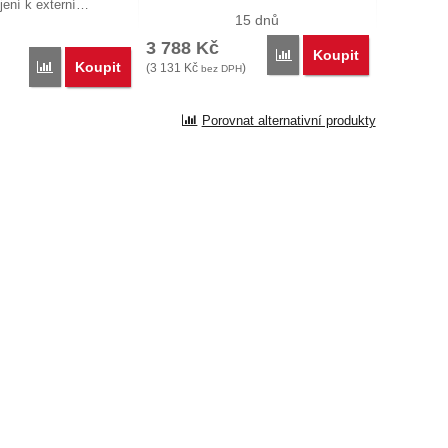
ojení k externí…
15 dnů
3 788
Kč
Koupit
Porovnat
Koupit
Porovnat
(
3 131
Kč
)
bez DPH
Porovnat alternativní produkty