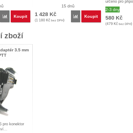
určeno pro přip
nů
15 dnů
2-3 dny
1 428
Kč
Koupit
Koupit
Porovnat
Porovnat
580
Kč
(
1 180
Kč
)
bez DPH
(
479
Kč
)
bez DPH
í zboží
daptér 3.5 mm
 PTT
 pro konektor
ství…