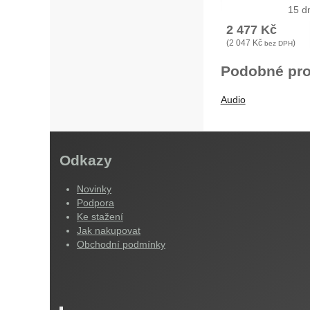
15 d
2 477
Kč
(
2 047
Kč
)
bez DPH
Podobné pro
Audio
Odkazy
Novinky
Podpora
Ke stažení
Jak nakupovat
Obchodní podmínky