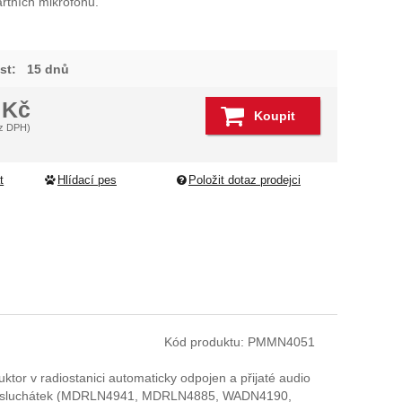
artních mikrofonů.
st:
15 dnů
8
Kč
Koupit
z DPH)
t
Hlídací pes
Položit dotaz prodejci
Kód produktu:
PMMN4051
or v radiostanici automaticky odpojen a přijaté audio
erních sluchátek (MDRLN4941, MDRLN4885, WADN4190,