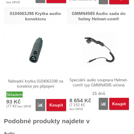
)
bez DPH
0104063J98 Krytka audio
GMMN4585 Audio sada do
konektoru
helmy Helmet-com®
Speciální audio souprava Helmet-
Náhradní krytka 0104063J98 na
com® typ GMMN4585 určená
konektor pro připojení
pro…
externího…
15 dnů
Skladem
8 654
Kč
93
Kč
Koupit
Porovnat
Koupit
Porovnat
(
7 152
Kč
(
77
Kč
)
bez DPH
)
bez DPH
Podobné produkty najdete v
Audio