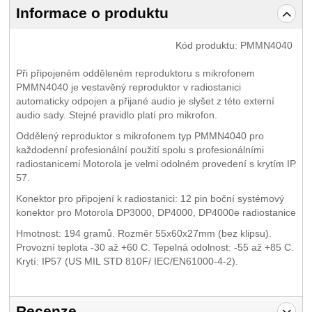
Informace o produktu
Kód produktu:
PMMN4040
Při připojeném odděleném reproduktoru s mikrofonem
PMMN4040 je vestavěný reproduktor v radiostanici
automaticky odpojen a přijané audio je slyšet z této externí
audio sady. Stejné pravidlo platí pro mikrofon.
Oddělený reproduktor s mikrofonem typ PMMN4040 pro
každodenní profesionální použití spolu s profesionálními
radiostanicemi Motorola je velmi odolném provedení s krytím IP
57.
Konektor pro připojení k radiostanici: 12 pin boční systémový
konektor pro Motorola DP3000, DP4000, DP4000e radiostanice
Hmotnost: 194 gramů. Rozměr 55x60x27mm (bez klipsu).
Provozní teplota -30 až +60 C. Tepelná odolnost: -55 až +85 C.
Krytí: IP57 (US MIL STD 810F/ IEC/EN61000-4-2).
Recenze