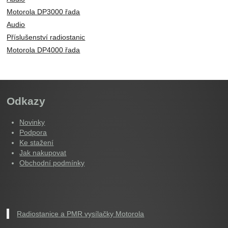
Motorola DP3000 řada
Audio
Příslušenství radiostanic
Motorola DP4000 řada
Odkazy
Novinky
Podpora
Ke stažení
Jak nakupovat
Obchodní podmínky
Radiostanice a PMR vysílačky Motorola