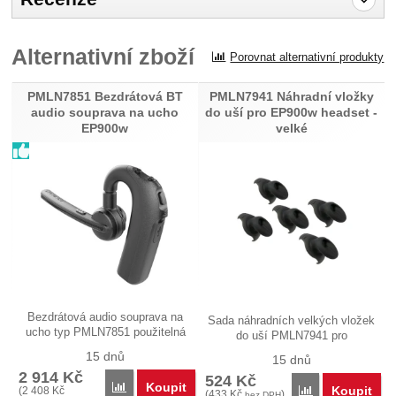
Pro vkládání recenzí je nutné se přihlásit.
Alternativní zboží
Porovnat alternativní produkty
Recenze
PMLN7851 Bezdrátová BT
PMLN7941 Náhradní vložky
Nebyla přidána žádná recenze.
audio souprava na ucho
do uší pro EP900w headset -
EP900w
velké
Bezdrátová audio souprava na
Sada náhradních velkých vložek
ucho typ PMLN7851 použitelná
do uší PMLN7941 pro
s…
bezdrátovou…
15 dnů
15 dnů
2 914
Kč
524
Kč
Koupit
Porovnat
Koupit
(
2 408
Kč
Porovnat
(
433
Kč
)
bez DPH