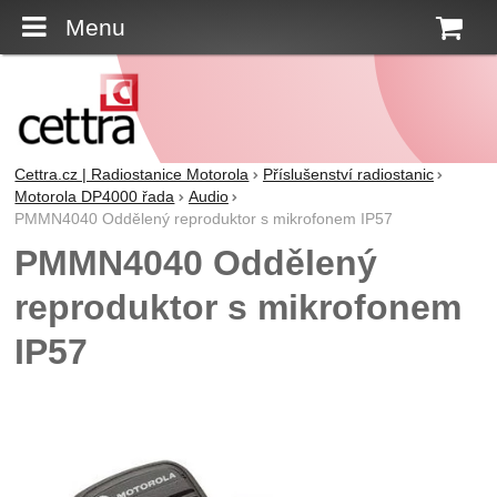
Menu
K
Cettra.cz | Radiostanice Motorola
Příslušenství radiostanic
Motorola DP4000 řada
Audio
PMMN4040 Oddělený reproduktor s mikrofonem IP57
PMMN4040 Oddělený
reproduktor s mikrofonem
IP57
Fotografie