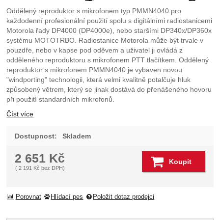
Oddělený reproduktor s mikrofonem typ PMMN4040 pro
každodenní profesionální použití spolu s digitálními radiostanicemi
Motorola řady DP4000 (DP4000e), nebo staršími DP340x/DP360x
systému MOTOTRBO. Radiostanice Motorola může být trvale v
pouzdře, nebo v kapse pod oděvem a uživatel ji ovládá z
odděleného reproduktoru s mikrofonem PTT tlačítkem. Oddělený
reproduktor s mikrofonem PMMN4040 je vybaven novou
"windporting" technologii, která velmi kvalitně potalčuje hluk
způsobený větrem, který se jinak dostává do přenášeného hovoru
při použití standardních mikrofonů.
Číst více
Dostupnost:
Skladem
2 651
Kč
Koupit
(
2 191
Kč
bez DPH)
Porovnat
Hlídací pes
Položit dotaz prodejci