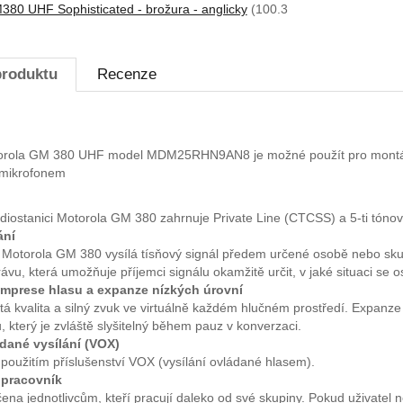
 UHF Sophisticated - brožura - anglicky
(100.3
produktu
Recenze
torola GM 380 UHF model MDM25RHN9AN8 je možné použít pro montáž v
 mikrofonem
diostanici Motorola GM 380 zahrnuje Private Line (CTCSS) a 5-ti tónov
ání
 Motorola GM 380 vysílá tísňový signál předem určené osobě nebo sk
vu, která umožňuje příjemci signálu okamžitě určit, v jaké situaci se o
prese hlasu a expanze nízkých úrovní
stá kvalita a silný zvuk ve virtuálně každém hlučném prostředí. Expanze
 který je zvláště slyšitelný během pauz v konverzaci.
dané vysílání (VOX)
použitím příslušenství VOX (vysílání ovládané hlasem).
pracovník
ena jednotlivcům, kteří pracují daleko od své skupiny. Pokud uživatel 