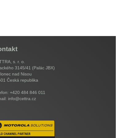
ontakt
TRA, s. r. o.
ackého 3145/41 (Palác JBX)
lonec nad Nisou
601
Česká republika
efon: +420 484 846 011
ail: info@cettra.cz