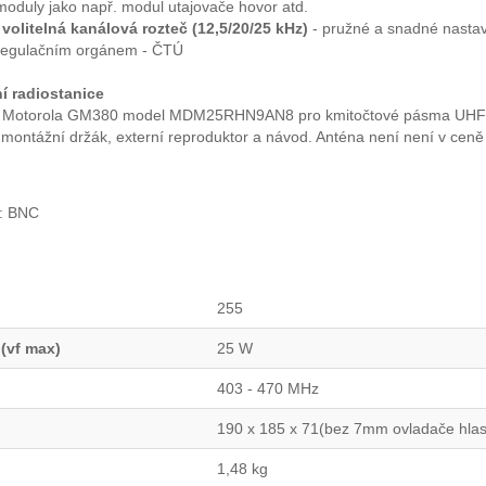
 moduly jako např. modul utajovače hovor atd.
olitelná kanálová rozteč (12,5/20/25 kHz)
- pružné a snadné nastav
regulačním orgánem - ČTÚ
í radiostanice
e Motorola GM380 model MDM25RHN9AN8 pro kmitočtové pásma UHF (4
 montážní držák, externí reproduktor a návod. Anténa není není v ceně 
r: BNC
255
 (vf max)
25 W
403 - 470 MHz
190 x 185 x 71(bez 7mm ovladače hlas
1,48 kg