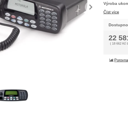
Výroba ukon
dchozí
násle
Číst více
Dostupno
22 5
(
18 662
Kč
Porovna