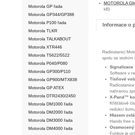
MOTOROLA GM380
Motorola GP řada
kB)
Motorola GP344/GP388
Motorola P100 řada
Informace o 
Motorola TLKR
Motorola TALKABOUT
Motorola XTR446
Radiostanici Mo
Motorola T5622/5522
spolu se stolním
Motorola P040/P080
Signalizace
Motorola GP300/P110
Software v ra
Tísňové vol
Motorola GP900/MTX838
Radiostanice
Motorola GP ATEX
nahranou zprá
Motorola DTR2430/2450
X-Pand™ kom
Křišťálově či
Motorola DM1000 řada
redukcí šumu,
Motorola DM2000 řada
Hlasem ovlá
Motorola DM3000 řada
Hands free s 
Osamocený 
Motorola DM4000 řada
Funkce je urč