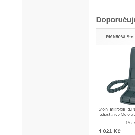
Doporuču
RMN5068 Stol
Stolní mikrofon RMN
radiostanice Motor
15 d
4 021
Kč