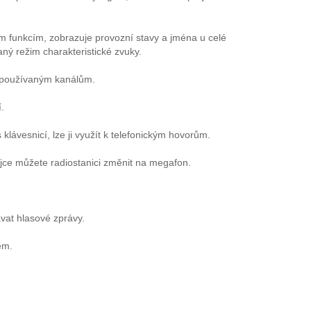
 funkcím, zobrazuje provozní stavy a jména u celé
ný režim charakteristické zvuky.
o používaným kanálům.
.
 klávesnicí, lze ji využít k telefonickým hovorům.
jce můžete radiostanici změnit na megafon.
vat hlasové zprávy.
em.