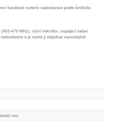
ení kanálové rozteče radiostanice podle kmitočtu
03-470 MHz), ruční mikrofon, napájecí kabel
radiostanice a je nutné ji objednat samostatně.
itosti) mm