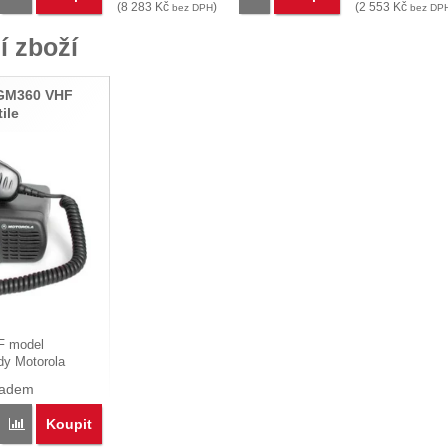
(
8 283
Kč
)
(
2 553
Kč
bez DPH
bez DP
í zboží
M360 VHF
ile
F model
y Motorola
ladem
Koupit
Porovnat