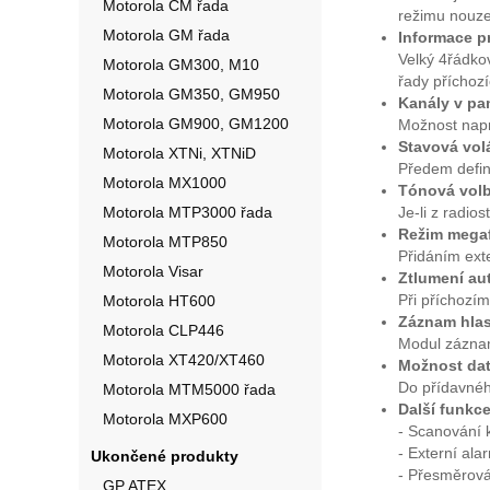
Motorola CM řada
režimu nouze
Motorola GM řada
Informace pr
Velký 4řádko
Motorola GM300, M10
řady příchozí
Motorola GM350, GM950
Kanály v pa
Motorola GM900, GM1200
Možnost napr
Stavová volá
Motorola XTNi, XTNiD
Předem defin
Motorola MX1000
Tónová vol
Motorola MTP3000 řada
Je-li z radio
Režim mega
Motorola MTP850
Přidáním ext
Motorola Visar
Ztlumení au
Při příchozím
Motorola HT600
Záznam hla
Motorola CLP446
Modul záznam
Motorola XT420/XT460
Možnost da
Do přídavnéh
Motorola MTM5000 řada
Další funkc
Motorola MXP600
- Scanování 
- Externí ala
Ukončené produkty
- Přesměrová
GP ATEX