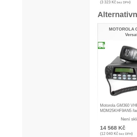
(
3 323
Kč
)
bez DPH
Alternativn
MOTOROLA G
Versat
Motorola GM360 VH
MDM25KHF9AN5 řad
Versatile je…
Není sk
14 568
Kč
(
12 040
Kč
)
bez DPH