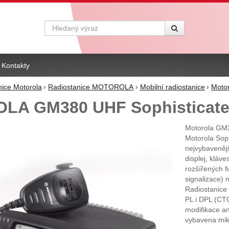
Vyhledávání
Kontakty
nice Motorola
Radiostanice MOTOROLA
Mobilní radiostanice
Moto
LA GM380 UHF Sophisticat
Motorola GM
Motorola Soph
nejvybavenějš
displej, kláv
rozšířených f
signalizace) 
Radiostanice
PL i DPL (CT
modifikace an
vybavena mik