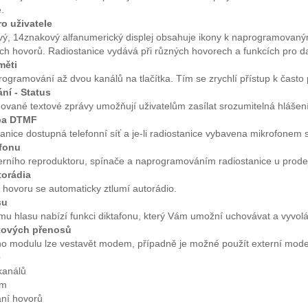
.
o uživatele
vý, 14znakový alfanumerický displej obsahuje ikony k naprogramovaným
ch hovorů. Radiostanice vydává při různých hovorech a funkcích pro da
měti
ogramování až dvou kanálů na tlačítka. Tím se zrychlí přístup k čast
ní - Status
ované textové zprávy umožňují uživatelům zasílat srozumitelná hlášení
ba DTMF
stanice dostupná telefonní síť a je-li radiostanice vybavena mikrofonem s
fonu
erního reproduktoru, spínače a naprogramováním radiostanice u prode
torádia
 hovoru se automaticky ztlumí autorádio.
su
u hlasu nabízí funkci diktafonu, který Vám umožní uchovávat a vyvolá
tových přenosů
o modulu lze vestavět modem, případně je možné použít externí mod
e
kanálů
rm
ní hovorů