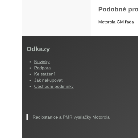
Podobné pro
Motorola GM řada
Odkazy
Novinky
Podpora
Ke stažení
Jak nakupovat
Obchodní podmínky
Radiostanice a PMR vysílačky Motorola