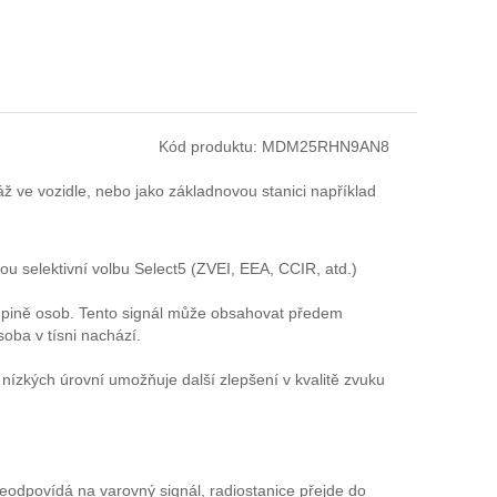
Kód produktu:
MDM25RHN9AN8
e vozidle, nebo jako základnovou stanici například
ou selektivní volbu Select5 (ZVEI, EEA, CCIR, atd.)
upině osob. Tento signál může obsahovat předem
soba v tísni nachází.
 nízkých úrovní umožňuje další zlepšení v kvalitě zvuku
neodpovídá na varovný signál, radiostanice přejde do