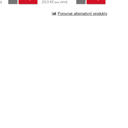
)
(
313
Kč
)
H
bez DPH
Porovnat alternativní produkty