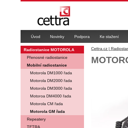
Navigace
Úvod
Novinky
Podpora
Ke stažení
Cettra.cz | Radiosta
Radiostanice MOTOROLA
MOTORO
Přenosné radiostanice
Mobilní radiostanice
Fotografie
Motorola DM1000 řada
Motorola DM2000 řada
Motorola DM3000 řada
Motoroa DM4000 řada
Motorola CM řada
Motorola GM řada
Repeatery
TETRA