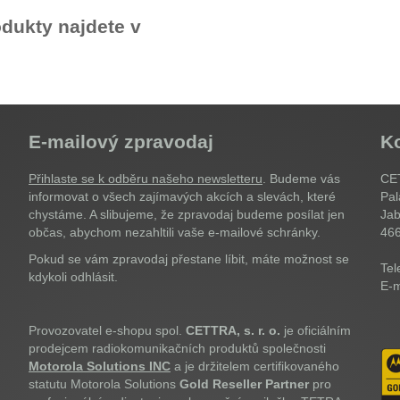
dukty najdete v
E-mailový zpravodaj
K
Přihlaste se k odběru našeho newsletteru
. Budeme vás
CET
informovat o všech zajímavých akcích a slevách, které
Pal
chystáme. A slibujeme, že zpravodaj budeme posílat jen
Jab
občas, abychom nezahltili vaše e-mailové schránky.
46
Pokud se vám zpravodaj přestane líbit, máte možnost se
Tel
kdykoli odhlásit.
E-m
Provozovatel e-shopu spol.
CETTRA, s. r. o.
je oficiálním
prodejcem radiokomunikačních produktů společnosti
Motorola Solutions INC
a je držitelem certifikovaného
statutu Motorola Solutions
Gold Reseller Partner
pro