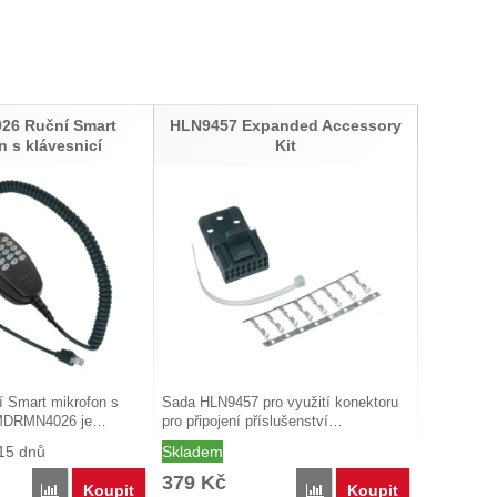
6 Ruční Smart
HLN9457 Expanded Accessory
n s klávesnicí
Kit
í Smart mikrofon s
Sada HLN9457 pro využití konektoru
p MDRMN4026 je…
pro připojení příslušenství…
15 dnů
Skladem
379
Kč
Koupit
Koupit
Porovnat
Porovnat