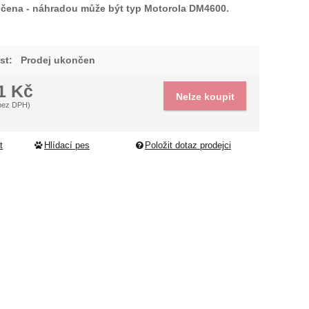
čena - náhradou může být typ Motorola DM4600.
dující
st:
Prodej ukončen
81
Kč
Nelze koupit
bez DPH)
t
Hlídací pes
Položit dotaz prodejci