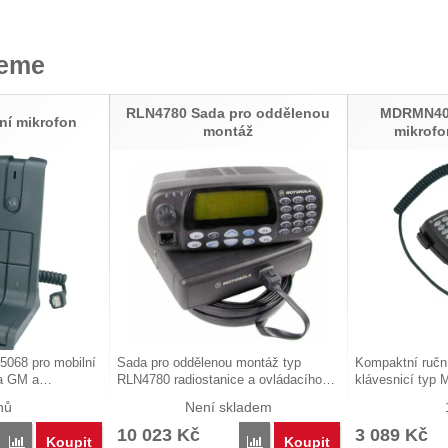
jeme
RLN4780 Sada pro oddělenou
MDRMN402
ní mikrofon
montáž
mikrofo
5068 pro mobilní
Sada pro oddělenou montáž typ
Kompaktní ručn
ola GM a…
RLN4780 radiostanice a ovládacího…
klávesnicí ty
nů
Není skladem
10 023
Kč
3 089
Kč
Koupit
Koupit
Porovnat
Porovnat