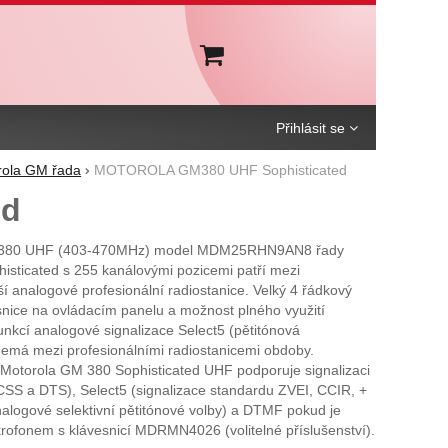
Košík
Přihlásit se
rola GM řada
MOTOROLA GM380 UHF Sophisticated
ed
380 UHF (403-470MHz) model MDM25RHN9AN8 řady
isticated s 255 kanálovými pozicemi patří mezi
í analogové profesionální radiostanice. Velký 4 řádkový
esnice na ovládacím panelu a možnost plného využití
unkcí analogové signalizace Select5 (pětitónová
nemá mezi profesionálními radiostanicemi obdoby.
 Motorola GM 380 Sophisticated UHF podporuje signalizaci
CSS a DTS), Select5 (signalizace standardu ZVEI, CCIR, +
alogové selektivní pětitónové volby) a DTMF pokud je
rofonem s klávesnicí MDRMN4026 (volitelné příslušenství).