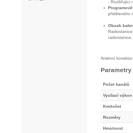
- Rozšiřující
Programově v
přiděleného 
Obsah balen
Radiostanic
radiostanice,
Anténní konekto
Parametry
Počet kanálů
Vysílací výkon
Kmitočet
Rozměry
Hmotnost