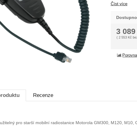
Číst více
Dostupno
3 08
(
2 553
Kč
be
Porovna
produktu
Recenze
užitelný pro starší mobilní radiostanice Motorola GM300, M120, M10