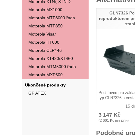
Motorola XTNi, XTNiD
Motorola MX1000
GLN7326 Po
Motorola MTP3000 řada
reproduktorem p
stani
Motorola MTP850
Motorola Visar
Motorola HT600
Motorola CLP446
Motorola XT420/XT460
Motorola MTM5000 řada
Motorola MXP600
Ukončené produkty
GP ATEX
Podstavec pro zákla
typ GLN7326 s ves
15 d
3 147
Kč
(
2 601
Kč
)
bez DPH
Podobné pro