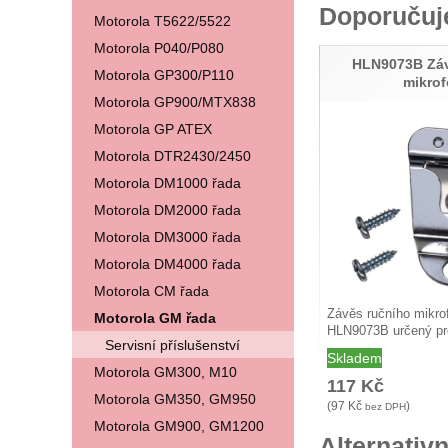
Doporuču
Motorola T5622/5522
Motorola P040/P080
HLN9073B Záv
Motorola GP300/P110
mikro
Motorola GP900/MTX838
Motorola GP ATEX
Motorola DTR2430/2450
Motorola DM1000 řada
Motorola DM2000 řada
Motorola DM3000 řada
Motorola DM4000 řada
Motorola CM řada
Závěs ručního mikro
Motorola GM řada
HLN9073B určený pro
Servisní příslušenství
všemi…
Skladem
Motorola GM300, M10
117
Kč
Motorola GM350, GM950
(
97
Kč
)
bez DPH
Motorola GM900, GM1200
Alternativn