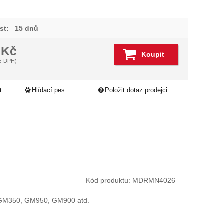
st:
15 dnů
9
Kč
Koupit
z DPH)
t
Hlídací pes
Položit dotaz prodejci
Kód produktu:
MDRMN4026
, GM350, GM950, GM900 atd.