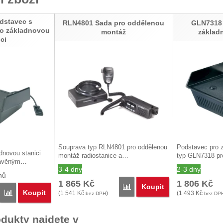
dstavec s
RLN4801 Sada pro oddělenou
GLN7318 
ro základnovou
montáž
základ
ci
Souprava typ RLN4801 pro oddělenou
Podstavec pro z
dnovou stanici
montáž radiostanice a…
typ GLN7318 p
tavěným…
3-4 dny
2-3 dny
nů
1 865
Kč
1 806
Kč
Koupit
Porovnat
Koupit
Porovnat
(
1 541
Kč
)
(
1 493
Kč
bez DPH
bez DP
dukty najdete v