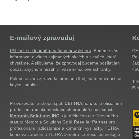
E-mailový zpravodaj
K
Přihlaste se k odběru našeho newsletteru
. Budeme vás
CET
informovat o všech zajímavých akcích a slevách, které
Pal
chystáme. A slibujeme, že zpravodaj budeme posílat jen
Jab
občas, abychom nezahltili vaše e-mailové schránky.
46
Pokud se vám zpravodaj přestane líbit, máte možnost se
Tel
kdykoli odhlásit.
E-m
Provozovatel e-shopu spol.
CETTRA, s. r. o.
je oficiálním
prodejcem radiokomunikačních produktů společnosti
Motorola Solutions INC
a je držitelem certifikovaného
statutu Motorola Solutions
Gold Reseller Partner
pro
profesionální radiostanice a komerční vysilačky, TETRA
koncová zařízení a TETRA Dimetra Express technologie.