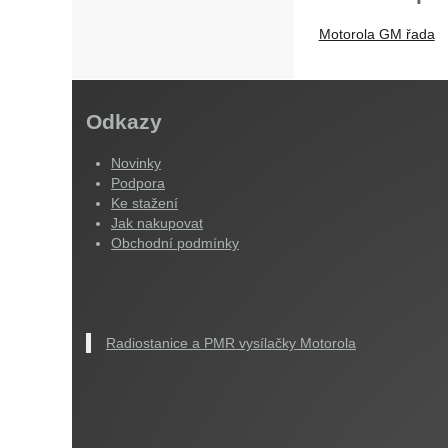
Motorola GM řada
Odkazy
Novinky
Podpora
Ke stažení
Jak nakupovat
Obchodní podmínky
Radiostanice a PMR vysílačky Motorola