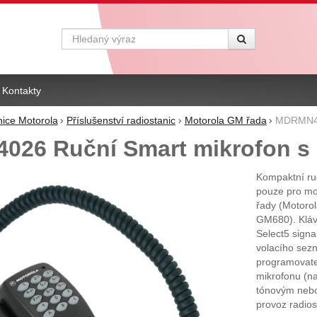
Vyhledávání
Kontakty
nice Motorola
Příslušenství radiostanic
Motorola GM řada
MDRMN402
26 Ruční Smart mikrofon s 
Kompaktní ru
pouze pro mob
řady (Motor
GM680). Kláv
Select5 signa
volacího sezn
programovatel
mikrofonu (na
tónovým nebo
provoz radios