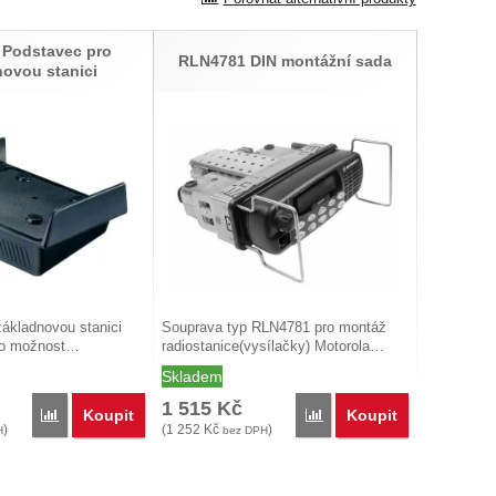
Podstavec pro
RLN4781 DIN montážní sada
novou stanici
ákladnovou stanici
Souprava typ RLN4781 pro montáž
ro možnost…
radiostanice(vysílačky) Motorola…
Skladem
1 515
Kč
Koupit
Koupit
Porovnat
Porovnat
)
(
1 252
Kč
)
H
bez DPH