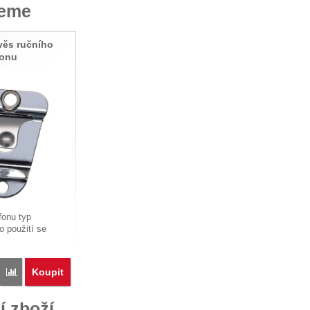
jeme
ěs ručního
fonu
fonu typ
 použití se
Koupit
Porovnat
í zboží