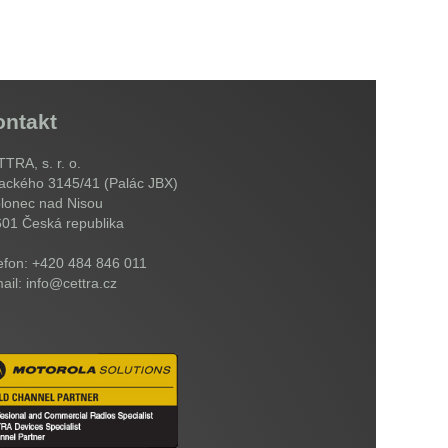
ontakt
TRA, s. r. o.
ackého 3145/41 (Palác JBX)
lonec nad Nisou
601
Česká republika
efon: +420 484 846 011
ail: info@cettra.cz