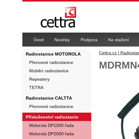
Navigace
Úvod
Novinky
Podpora
Ke stažení
Cettra.cz | Radiosta
Radiostanice MOTOROLA
MDRMN40
Přenosné radiostanice
Mobilní radiostanice
Fotografie
Repeatery
TETRA
Radiostanice CALTTA
Přenosné radiostanice
Příslušenství radiostanic
Motorola DP1000 řada
Motorola DP2000 řada