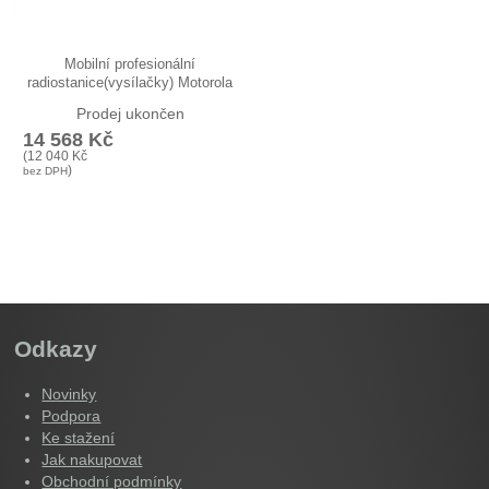
Mobilní profesionální
radiostanice(vysílačky) Motorola
GM 360…
Prodej ukončen
14 568
Kč
(
12 040
Kč
)
bez DPH
Odkazy
Novinky
Podpora
Ke stažení
Jak nakupovat
Obchodní podmínky