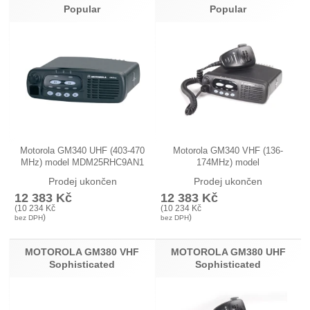
Popular
Popular
Motorola GM340 UHF (403-470
Motorola GM340 VHF (136-
MHz) model MDM25RHC9AN1
174MHz) model
řady…
MDM25KHC9AN1 řady
Prodej ukončen
Prodej ukončen
Motorola…
12 383
Kč
12 383
Kč
(
10 234
Kč
(
10 234
Kč
)
)
bez DPH
bez DPH
MOTOROLA GM380 VHF
MOTOROLA GM380 UHF
Sophisticated
Sophisticated