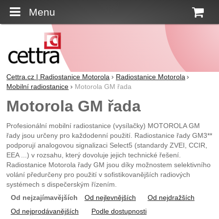
Menu
K
Cettra.cz | Radiostanice Motorola
Radiostanice Motorola
Mobilní radiostanice
Motorola GM řada
Motorola GM řada
Profesionální mobilní radiostanice (vysílačky) MOTOROLA GM
řady jsou určeny pro každodenní použití. Radiostanice řady GM3**
podporují analogovou signalizaci Select5 (standardy ZVEI, CCIR,
EEA ...) v rozsahu, který dovoluje jejich technické řešení.
Radiostanice Motorola řady GM jsou díky možnostem selektivního
volání předurčeny pro použití v sofistikovanějších radiových
systémech s dispečerským řízením.
Od nejzajímavějších
Od nejlevnějších
Od nejdražších
Od nejprodávanějších
Podle dostupnosti