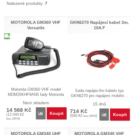
Nalezené produkty:
7
Produkty
MOTOROLA GM360 VHF
GKN6270 Napájecí kabel 3m,
Versatile
10A F
Motorola GM360 VHF model
Sada napájecího kabelu typ
MDM25KHF9AN5 řady Motorola
GKN6270 pro napájení mobilní…
Versatile je…
Není skladem
15 dnů
14 568
Kč
714
Kč
Koupit
Přidat 'MOTOROLA GM360 VHF Versatile' k porov
Koupit
(
12 040
Kč
Přidat 'GKN6270
(
590
Kč
)
bez DPH
)
bez DPH
MOTOROLA GM340 UHF
MOTOROLA GM340 VHF