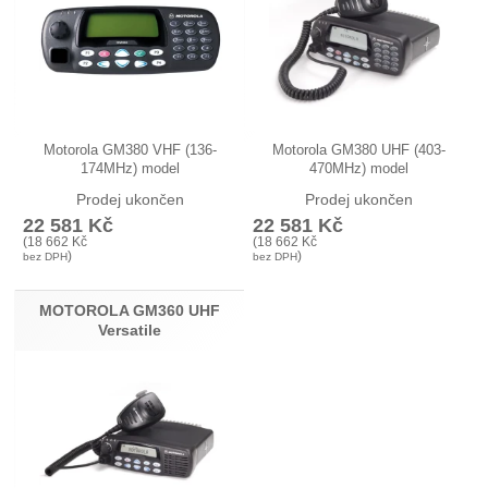
Motorola GM380 VHF (136-
Motorola GM380 UHF (403-
174MHz) model
470MHz) model
MDM25KHN9AN8 řady
MDM25RHN9AN8 řady
Prodej ukončen
Prodej ukončen
Motorola…
Motorola…
22 581
Kč
22 581
Kč
(
18 662
Kč
(
18 662
Kč
)
)
bez DPH
bez DPH
MOTOROLA GM360 UHF
Versatile