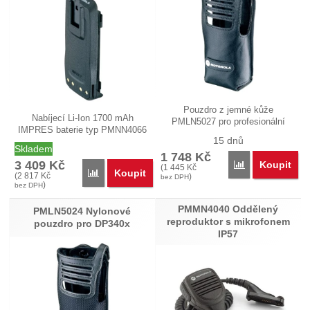
Pouzdro z jemné kůže
Nabíjecí Li-Ion 1700 mAh
PMLN5027 pro profesionální
IMPRES baterie typ PMNN4066
digitální…
15 dnů
(původně…
Skladem
1 748
Kč
3 409
Kč
Koupit
Porovnat
(
1 445
Kč
Koupit
Porovnat
(
2 817
Kč
)
bez DPH
)
bez DPH
PMMN4040 Oddělený
PMLN5024 Nylonové
reproduktor s mikrofonem
pouzdro pro DP340x
IP57