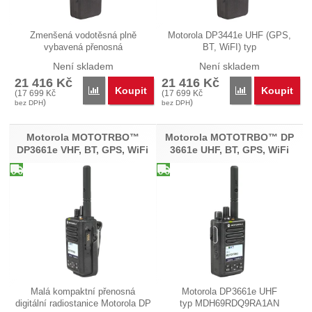
Zmenšená vodotěsná plně
Motorola DP3441e UHF (GPS,
vybavená přenosná
BT, WiFI) typ
profesionální…
MDH69JDC9RA1AN…
Není skladem
Není skladem
21 416
Kč
21 416
Kč
Koupit
Koupit
Porovnat
Porovnat
(
17 699
Kč
(
17 699
Kč
)
)
bez DPH
bez DPH
Motorola MOTOTRBO™
Motorola MOTOTRBO™ DP
DP3661e VHF, BT, GPS, WiFi
3661e UHF, BT, GPS, WiFi
Malá kompaktní přenosná
Motorola DP3661e UHF
digitální radiostanice Motorola DP
typ MDH69RDQ9RA1AN