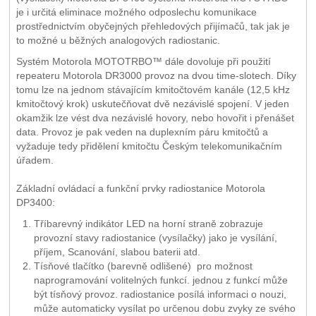
je i určitá eliminace možného odposlechu komunikace
prostřednictvím obyčejných přehledových přijímačů, tak jak je
to možné u běžných analogových radiostanic.
Systém Motorola MOTOTRBO™ dále dovoluje při použití
repeateru Motorola DR3000 provoz na dvou time-slotech. Díky
tomu lze na jednom stávajícím kmitočtovém kanále (12,5 kHz
kmitočtový krok) uskutečňovat dvě nezávislé spojení. V jeden
okamžik lze vést dva nezávislé hovory, nebo hovořit i přenášet
data. Provoz je pak veden na duplexním páru kmitočtů a
vyžaduje tedy přidělení kmitočtu Českým telekomunikačním
úřadem.
Základní ovládací a funkční prvky radiostanice Motorola
DP3400:
Tříbarevný indikátor LED na horní straně zobrazuje
provozní stavy radiostanice (vysílačky) jako je vysílání,
příjem, Scanování, slabou baterii atd.
Tísňové tlačítko (barevně odlišené) pro možnost
naprogramování volitelných funkcí. jednou z funkcí může
být tísňový provoz. radiostanice posílá informaci o nouzi,
může automaticky vysílat po určenou dobu zvyky ze svého