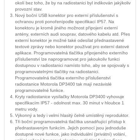
okolí bez toho, že by na radiostanici byl indikován jakýkoliv
provozní stav.
Nový boční USB konektor pro externí příslušenství s
ochranou proti ponořenípodle specifikací IP57. Na
konektoru je kromě jiného možnost připojení externí
antény, externích audi souprav, datového kabelu atd. Přes
externí konektor je možné také odesílat přednastavené
textové zprávy nebo konektor používat pro externí datové
aplikace. Programovatelná tlačítka připojeného externího
příslušenství lze naprogramovat pro jakoukoliv funkci
dostupnou v radiostanici namísto toho, aby se spojovaly s
programovatelnými tlačítky na radiostanici.
Programovatelná tlačítka externího příslušenství
radiostanice Motorola DP3400 tak mají nezávislé
programovatelné funkce.
Kryty radiostanice vysílačky Motorola DP3400 vyhovuje
specifikacím IP57 - odolnost max. 30 minut v hloubce 1
metru vody.
Výkonný a tedy i velmi hlasitý čelně umístěný reproduktor.
Tři boční programovatelná tlačítka usnadňující přístup k
přednastaveným funkcím. Jejich pomocí jsou jednoduše
dostupné nové funkce, jako individuální (privátní) volání,