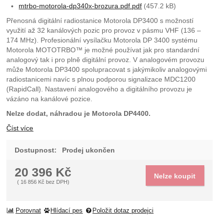
mtrbo-motorola-dp340x-brozura.pdf.pdf
(457.2 kB)
Přenosná digitální radiostanice Motorola DP3400 s možností
využití až 32 kanálových pozic pro provoz v pásmu VHF (136 –
174 MHz). Profesionální vysílačku Motorola DP 3400 systému
Motorola MOTOTRBO™ je možné používat jak pro standardní
analogový tak i pro plně digitální provoz. V analogovém provozu
může Motorola DP3400 spolupracovat s jakýmikoliv analogovými
radiostanicemi navíc s plnou podporou signalizace MDC1200
(RapidCall). Nastavení analogového a digitálního provozu je
vázáno na kanálové pozice.
Nelze dodat, náhradou je Motorola DP4400.
Číst více
Dostupnost:
Prodej ukončen
20 396
Kč
Nelze koupit
(
16 856
Kč
bez DPH)
Porovnat
Hlídací pes
Položit dotaz prodejci