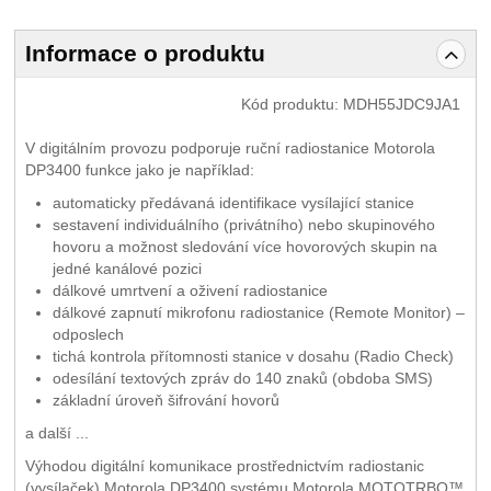
Informace o produktu
Kód produktu:
MDH55JDC9JA1
V digitálním provozu podporuje ruční radiostanice Motorola
DP3400 funkce jako je například:
automaticky předávaná identifikace vysílající stanice
sestavení individuálního (privátního) nebo skupinového
hovoru a možnost sledování více hovorových skupin na
jedné kanálové pozici
dálkové umrtvení a oživení radiostanice
dálkové zapnutí mikrofonu radiostanice (Remote Monitor) –
odposlech
tichá kontrola přítomnosti stanice v dosahu (Radio Check)
odesílání textových zpráv do 140 znaků (obdoba SMS)
základní úroveň šifrování hovorů
a další ...
Výhodou digitální komunikace prostřednictvím radiostanic
(vysílaček) Motorola DP3400 systému Motorola MOTOTRBO™