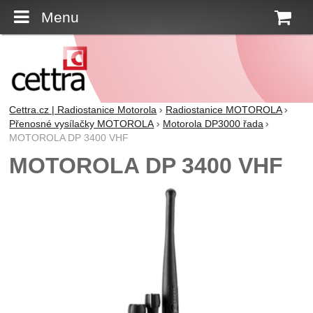
Menu
K
Cettra.cz | Radiostanice Motorola
Radiostanice MOTOROLA
Přenosné vysílačky MOTOROLA
Motorola DP3000 řada
MOTOROLA DP 3400 VHF
MOTOROLA DP 3400 VHF
Fotografie