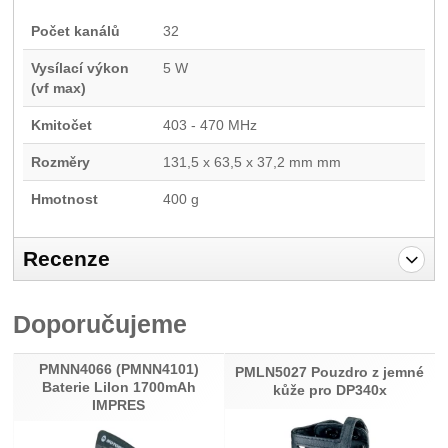
Počet kanálů
32
Vysílací výkon
5 W
(vf max)
Kmitočet
403 - 470 MHz
Rozměry
131,5 x 63,5 x 37,2 mm mm
Hmotnost
400 g
Recenze
Pro vkládání recenzí je nutné se přihlásit.
Doporučujeme
Recenze
PMNN4066 (PMNN4101)
Nebyla přidána žádná recenze.
PMLN5027 Pouzdro z jemné
Baterie LiIon 1700mAh
kůže pro DP340x
IMPRES