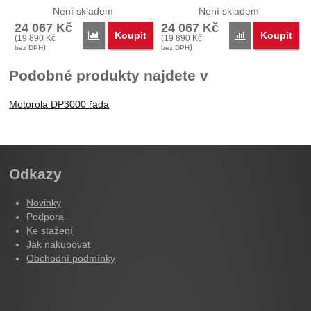
3661e…
(PRER502FE) je zmenšené…
Není skladem
Není skladem
24 067
Kč
24 067
Kč
Koupit
Koupit
Porovnat
Porovnat
(
19 890
Kč
(
19 890
Kč
)
)
bez DPH
bez DPH
Podobné produkty najdete v
Motorola DP3000 řada
Odkazy
Novinky
Podpora
Ke stažení
Jak nakupovat
Obchodní podmínky