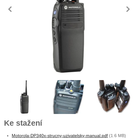
předchozí
n
Fotografie
Ke stažení
Motorola-DP340x-strucny-uzivatelsky-manual.pdf
(1.6 MB)