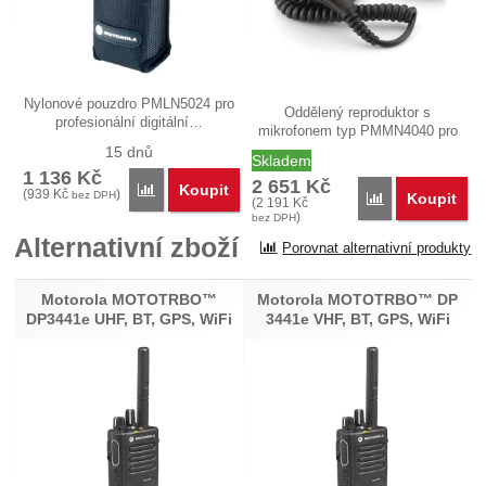
Nylonové pouzdro PMLN5024 pro
Oddělený reproduktor s
profesionální digitální…
mikrofonem typ PMMN4040 pro
každodenní…
15 dnů
Skladem
1 136
Kč
2 651
Kč
Koupit
Porovnat
(
939
Kč
)
bez DPH
Koupit
Porovnat
(
2 191
Kč
)
bez DPH
Alternativní zboží
Porovnat alternativní produkty
Motorola MOTOTRBO™
Motorola MOTOTRBO™ DP
DP3441e UHF, BT, GPS, WiFi
3441e VHF, BT, GPS, WiFi