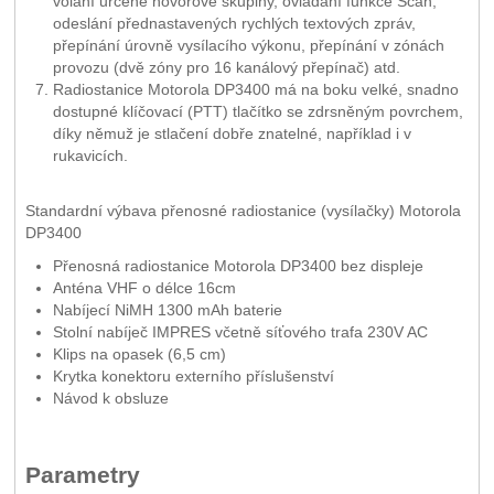
volání určené hovorové skupiny, ovládání funkce Scan,
odeslání přednastavených rychlých textových zpráv,
přepínání úrovně vysílacího výkonu, přepínání v zónách
provozu (dvě zóny pro 16 kanálový přepínač) atd.
Radiostanice Motorola DP3400 má na boku velké, snadno
dostupné klíčovací (PTT) tlačítko se zdrsněným povrchem,
díky němuž je stlačení dobře znatelné, například i v
rukavicích.
Standardní výbava přenosné radiostanice (vysílačky) Motorola
DP3400
Přenosná radiostanice Motorola DP3400 bez displeje
Anténa VHF o délce 16cm
Nabíjecí NiMH 1300 mAh baterie
Stolní nabíječ IMPRES včetně síťového trafa 230V AC
Klips na opasek (6,5 cm)
Krytka konektoru externího příslušenství
Návod k obsluze
Parametry