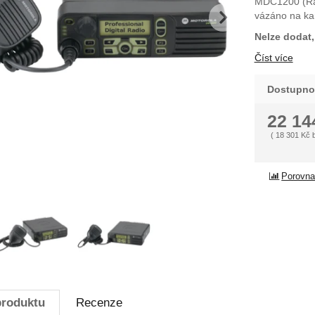
MDC1200 (Rap
dchozí
násle
vázáno na ka
Nelze dodat
Číst více
Dostupno
22 1
(
18 301
Kč
Porovna
produktu
Recenze