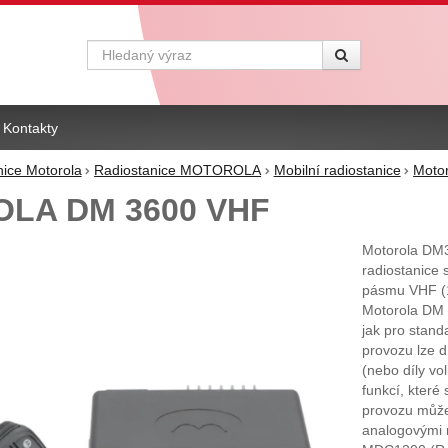
Vyhledávání
Kontakty
nice Motorola
Radiostanice MOTOROLA
Mobilní radiostanice
Moto
LA DM 3600 VHF
Motorola DM3
radiostanice 
pásmu VHF (13
Motorola DM
jak pro standa
provozu lze 
(nebo díly v
funkcí, kter
provozu může
analogovými r