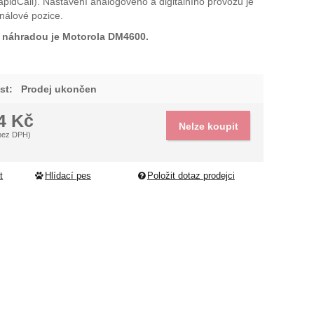
idCall). Nastavení analogového a digitálního provozu je
dující
nálové pozice.
, náhradou je Motorola DM4600.
st:
Prodej ukončen
44
Kč
Nelze koupit
bez DPH)
t
Hlídací pes
Položit dotaz prodejci