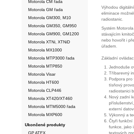
Motorola CM řada
Výhodou digitáln
Motorola GM řada
eliminace možnéh
Motorola GM300, M10
radiostanic.
Motorola GM350, GM950
Systém Motorola 
Motorola GM900, GM1200
stávajícím kmito
nebo hovořit i p
Motorola XTNi, XTNiD
úřadem.
Motorola MX1000
Motorola MTP3000 řada
Základní ovládac
Motorola MTP850
Jednoduše ov
Tříbarevný in
Motorola Visar
Podpora pro t
Motorola HT600
tísňový provo
Motorola CLP446
radiostanici b
Nový zadní k
Motorola XT420/XT460
příslušenství
Motorola MTM5000 řada
externí datov
Motorola MXP600
Výkonný a ted
Čtyři funkčn
Ukončené produkty
funkce, jako 
GP ATEX
textových zpr