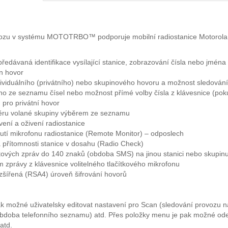
ovozu v systému MOTOTRBO™ podporuje mobilní radiostanice Motoro
ředávaná identifikace vysílající stanice, zobrazování čísla nebo jména
en hovor
dividuálního (privátního) nebo skupinového hovoru a možnost sledování
o ze seznamu čísel nebo možnost přímé volby čísla z klávesnice (pokud 
) pro privátní hovor
ěru volané skupiny výběrem ze seznamu
ení a oživení radiostanice
utí mikrofonu radiostanice (Remote Monitor) – odposlech
a přítomnosti stanice v dosahu (Radio Check)
xtových zpráv do 140 znaků (obdoba SMS) na jinou stanici nebo skupi
 zprávy z klávesnice volitelného tlačítkového mikrofonu
ozšířená (RSA4) úroveň šifrování hovorů
pak možné uživatelsky editovat nastavení pro Scan (sledování provozu n
bdoba telefonního seznamu) atd. Přes položky menu je pak možné ode
atd.