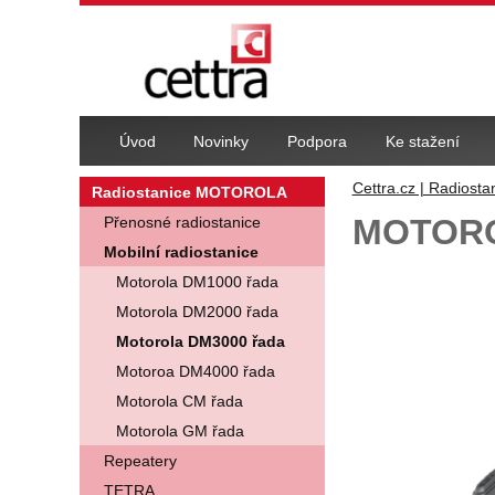
Navigace
Úvod
Novinky
Podpora
Ke stažení
Cettra.cz | Radiosta
Radiostanice MOTOROLA
MOTORO
Přenosné radiostanice
Mobilní radiostanice
Fotografie
Motorola DM1000 řada
Motorola DM2000 řada
Motorola DM3000 řada
Motoroa DM4000 řada
Motorola CM řada
Motorola GM řada
Repeatery
TETRA