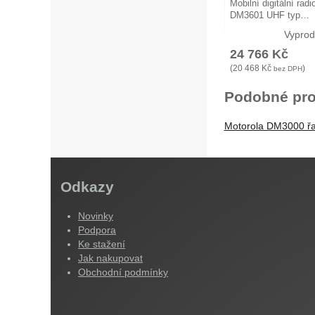
Mobilní digitální rad
DM3601 UHF typ…
Vypro
24 766
Kč
(
20 468
Kč
)
bez DPH
Podobné pro
Motorola DM3000 ř
Odkazy
Novinky
Podpora
Ke stažení
Jak nakupovat
Obchodní podmínky