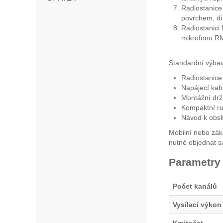
Radiostanice
povrchem, dík
Radiostanici
mikrofonu RM
Standardní výba
Radiostanice
Napájecí ka
Montážní drž
Kompaktní ru
Návod k obsl
Mobilní nebo zák
nutné objednat s
Parametry
Počet kanálů
Vysílací výkon
Kmitočet