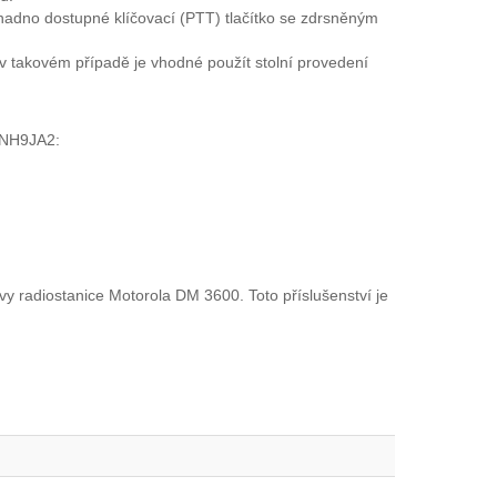
dno dostupné klíčovací (PTT) tlačítko se zdrsněným
v takovém případě je vhodné použít stolní provedení
JNH9JA2:
 radiostanice Motorola DM 3600. Toto příslušenství je