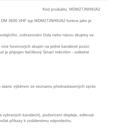
Kód produktu:
MDM27JNH9JA2
la DM 3600 VHF typ MDM27JNH9JA2 funkce jako je
 volajícího, zobrazování čísla nebo názvu skupiny ve
 více hovorových skupin na jedné kanálové pozici
je připojen tlačítkový Smart mikrofon - volitelné
nu stanic výběrem ze seznamu přednastavených zpráv
a vybraných kanálech), podsvícení displeje, editovat
sílat příkazy k vzdálenému odposlechu,