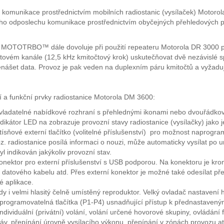
í komunikace prostřednictvím mobilních radiostanic (vysílaček) Mot
o odposlechu komunikace prostřednictvím obyčejných přehledových př
MOTOTRBO™ dále dovoluje při použití repeateru Motorola DR 3000 pr
čtovém kanále (12,5 kHz kmitočtový krok) uskutečňovat dvě nezávislé sp
řenášet data. Provoz je pak veden na duplexním páru kmitočtů a vyžad
í a funkční prvky radiostanice Motorola DM 3600:
ladatelné nabídkové rozhraní s přehlednými ikonami nebo dvouřádkový
dikátor LED na zobrazuje provozní stavy radiostanice (vysílačky) jako je
ísňové externí tlačítko (volitelné příslušenství) pro možnost naprogra
z. radiostanice posílá informaci o nouzi, může automaticky vysílat po 
yl indikován jakýkoliv provozní stav.
onektor pro externí příslušenství s USB podporou. Na konektoru je kro
, datového kabelu atd. Přes externí konektor je možné také odesílat p
é aplikace.
y i velmi hlasitý čelně umístěný reproduktor. Velký ovladač nastavení hl
í programovatelná tlačítka (P1-P4) usnadňující přístup k přednastaven
individuální (privátní) volání, volání určené hovorové skupiny, ovládá
áv, přepínání úrovně vysílacího výkonu, přepínání v zónách provozu at