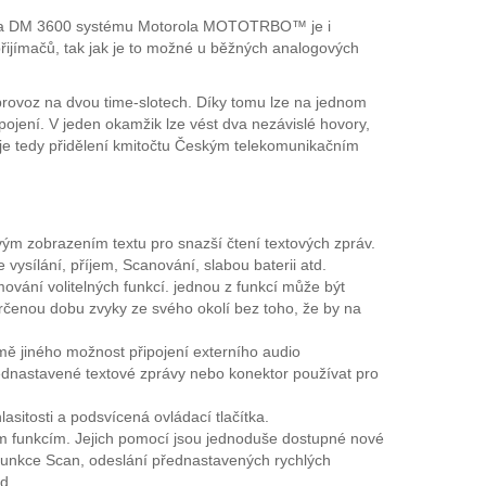
orola DM 3600 systému Motorola MOTOTRBO™ je i
ijímačů, tak jak je to možné u běžných analogových
ovoz na dvou time-slotech. Díky tomu lze na jednom
ojení. V jeden okamžik lze vést dva nezávislé hovory,
uje tedy přidělení kmitočtu Českým telekomunikačním
m zobrazením textu pro snazší čtení textových zpráv.
 vysílání, příjem, Scanování, slabou baterii atd.
mování volitelných funkcí. jednou z funkcí může být
určenou dobu zvyky ze svého okolí bez toho, že by na
mě jiného možnost připojení externího audio
řednastavené textové zprávy nebo konektor používat pro
asitosti a podsvícená ovládací tlačítka.
ým funkcím. Jejich pomocí jsou jednoduše dostupné nové
ní funkce Scan, odeslání přednastavených rychlých
d.