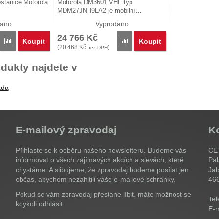
iostanice Motorola
Motorola DM3601 VHF typ
MDM27JNH9LA2 je mobilní…
dáno
Vyprodáno
24 766
Kč
Koupit
Koupit
Porovnat
Porovnat
(
20 468
Kč
)
bez DPH
dukty najdete v
ada
E-mailový zpravodaj
K
Přihlaste se k odběru našeho newsletteru
. Budeme vás
CET
informovat o všech zajímavých akcích a slevách, které
Pal
chystáme. A slibujeme, že zpravodaj budeme posílat jen
Jab
občas, abychom nezahltili vaše e-mailové schránky.
46
Pokud se vám zpravodaj přestane líbit, máte možnost se
Tel
kdykoli odhlásit.
E-m