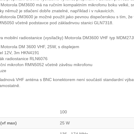
 Motorola DM3600 má na ručním kompaktním mikrofonu boku velké, sna
y němuž je stlačení dobře znatelné, například i v rukavicích.
 Motorola DM3600 je možné použít jako pevnou dispečerskou s tím, že 
N5050 včetně podstavce pod základnvou stanici GLN7318.
va mobilní radiostanice (vysílačky) Motorola DM3600 VHF typ MDM27
 Motorola DM 3600 VHF, 25W, s displejem
bel 12V, 3m HKN4191
ák radiostanice RLN6076
ční mikrofon RMN5052 včetně závěsu mikrofonu
uze
ladnová VHF anténa s BNC konektorem není součástí standardní výbavy
amostatně.
100
 (vf max)
25 W
136 - 174 MHz