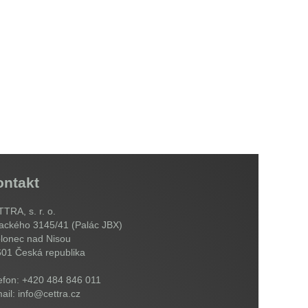
ontakt
TRA, s. r. o.
ackého 3145/41 (Palác JBX)
lonec nad Nisou
601
Česká republika
efon: +420 484 846 011
ail: info@cettra.cz