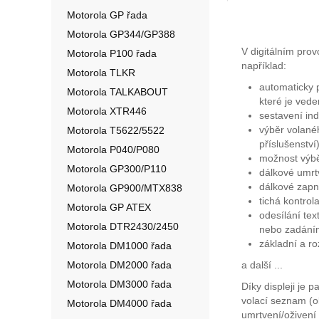
Motorola GP řada
Motorola GP344/GP388
V digitálním pr
Motorola P100 řada
například:
Motorola TLKR
automaticky p
Motorola TALKABOUT
které je ved
Motorola XTR446
sestavení in
výběr volanéh
Motorola T5622/5522
příslušenství
Motorola P040/P080
možnost výb
Motorola GP300/P110
dálkové umrtv
dálkové zapn
Motorola GP900/MTX838
tichá kontrol
Motorola GP ATEX
odesílání te
Motorola DTR2430/2450
nebo zadáním
základní a r
Motorola DM1000 řada
Motorola DM2000 řada
a další ...
Motorola DM3000 řada
Díky displeji je 
volací seznam (o
Motorola DM4000 řada
umrtvení/oživení 