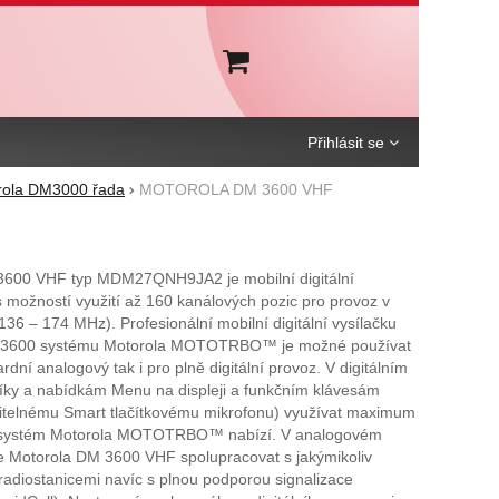
Košík
Přihlásit se
rola DM3000 řada
MOTOROLA DM 3600 VHF
600 VHF typ MDM27QNH9JA2 je mobilní digitální
s možností využití až 160 kanálových pozic pro provoz v
6 – 174 MHz). Profesionální mobilní digitální vysílačku
 3600 systému Motorola MOTOTRBO™ je možné používat
rdní analogový tak i pro plně digitální provoz. V digitálním
díky a nabídkám Menu na displeji a funkčním klávesám
olitelnému Smart tlačítkovému mikrofonu) využívat maximum
é systém Motorola MOTOTRBO™ nabízí. V analogovém
 Motorola DM 3600 VHF spolupracovat s jakýmikoliv
adiostanicemi navíc s plnou podporou signalizace