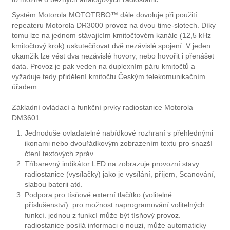
Systém Motorola MOTOTRBO™ dále dovoluje při použití
repeateru Motorola DR3000 provoz na dvou time-slotech. Díky
tomu lze na jednom stávajícím kmitočtovém kanále (12,5 kHz
kmitočtový krok) uskutečňovat dvě nezávislé spojení. V jeden
okamžik lze vést dva nezávislé hovory, nebo hovořit i přenášet
data. Provoz je pak veden na duplexním páru kmitočtů a
vyžaduje tedy přidělení kmitočtu Českým telekomunikačním
úřadem.
Základní ovládací a funkční prvky radiostanice Motorola
DM3601:
Jednoduše ovladatelné nabídkové rozhraní s přehlednými
ikonami nebo dvouřádkovým zobrazením textu pro snazší
čtení textových zpráv.
Tříbarevný indikátor LED na zobrazuje provozní stavy
radiostanice (vysílačky) jako je vysílání, příjem, Scanování,
slabou baterii atd.
Podpora pro tísňové externí tlačítko (volitelné
příslušenství) pro možnost naprogramování volitelných
funkcí. jednou z funkcí může být tísňový provoz.
radiostanice posílá informaci o nouzi, může automaticky