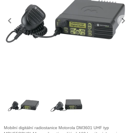
předchozí
n
Fotografie
Mobilní digitální radiostanice Motorola DM3601 UHF typ