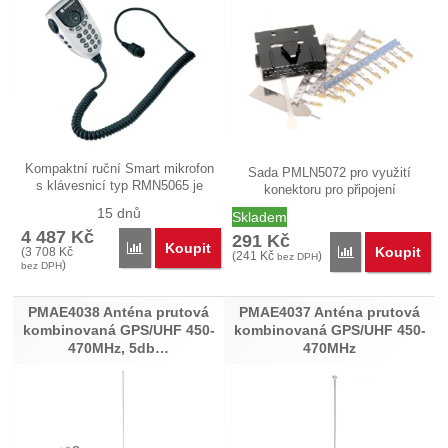
Kompaktní ruční Smart mikrofon
Sada PMLN5072 pro využití
s klávesnicí typ RMN5065 je
konektoru pro připojení
určen…
příslušenství…
15 dnů
Skladem
4 487
Kč
291
Kč
Koupit
Porovnat
Koupit
(
3 708
Kč
Porovnat
(
241
Kč
)
bez DPH
)
bez DPH
PMAE4038 Anténa prutová
PMAE4037 Anténa prutová
kombinovaná GPS/UHF 450-
kombinovaná GPS/UHF 450-
470MHz, 5db…
470MHz