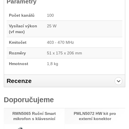
Parametry
Počet kanálů
100
Vysílací výkon
25 W
(vf max)
Kmitočet
403 - 470 MHz
Rozměry
51 x 175 x 206 mm
Hmotnost
1,8 kg
Recenze
Pro vkládání recenzí je nutné se přihlásit.
Doporučujeme
Recenze
Nebyla přidána žádná recenze.
RMN5065 Ruční Smart
PMLN5072 HW kit pro
mikrofon s klávesnicí
externí konektor