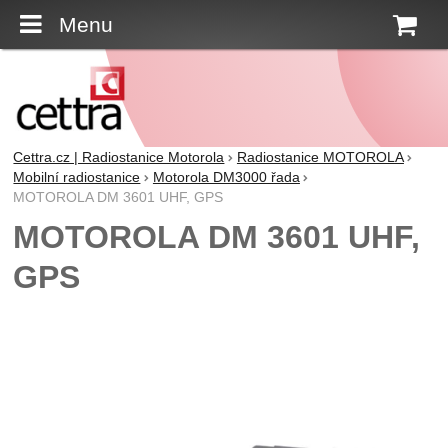
Menu
K
Cettra.cz | Radiostanice Motorola
Radiostanice MOTOROLA
Mobilní radiostanice
Motorola DM3000 řada
MOTOROLA DM 3601 UHF, GPS
MOTOROLA DM 3601 UHF,
GPS
Fotografie