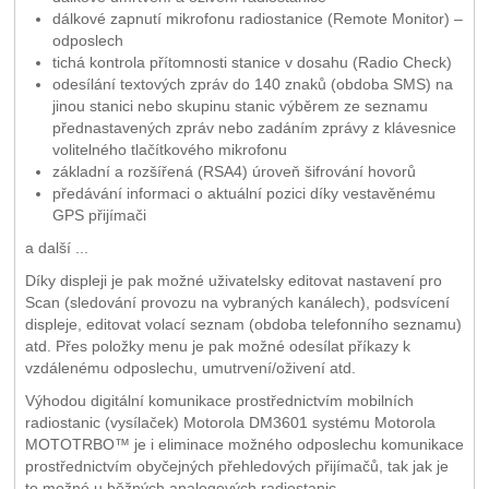
dálkové zapnutí mikrofonu radiostanice (Remote Monitor) –
odposlech
tichá kontrola přítomnosti stanice v dosahu (Radio Check)
odesílání textových zpráv do 140 znaků (obdoba SMS) na
jinou stanici nebo skupinu stanic výběrem ze seznamu
přednastavených zpráv nebo zadáním zprávy z klávesnice
volitelného tlačítkového mikrofonu
základní a rozšířená (RSA4) úroveň šifrování hovorů
předávání informaci o aktuální pozici díky vestavěnému
GPS přijímači
a další ...
Díky displeji je pak možné uživatelsky editovat nastavení pro
Scan (sledování provozu na vybraných kanálech), podsvícení
displeje, editovat volací seznam (obdoba telefonního seznamu)
atd. Přes položky menu je pak možné odesílat příkazy k
vzdálenému odposlechu, umutrvení/oživení atd.
Výhodou digitální komunikace prostřednictvím mobilních
radiostanic (vysílaček) Motorola DM3601 systému Motorola
MOTOTRBO™ je i eliminace možného odposlechu komunikace
prostřednictvím obyčejných přehledových přijímačů, tak jak je
to možné u běžných analogových radiostanic.