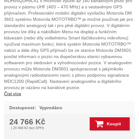
MDH55QDH9LA1 s možností využití až 160 kanálových pozic pro
provoz v pásmu UHF (403 – 470 MHz) a s vestavěným GPS
přijímačem. Profesionální mobilní digitální vysílačku Motorola DM
3601 systému Motorola MOTOTRBO™ je možné používat jak pro
standardní analogový tak i pro plně digitální provoz. V digitálním
provozu lze díky a nabídkám Menu na displeji a funkčním
klávesám (nebo díly volitelnému Smart tlačítkovému mikrofonu)
využívat maximum funkcí, které systém Motorola MOTOTRBO™
nabízí a dále díky GPS přijímači lze ze stanice Motorola DM3601
posílat informaci o pozici na dispečerskou stanici vybavenou
softwarem pro sledování a vyhodnocování pozice. V analogovém
provozu může Motorola DM3601 spolupracovat s jakýmikoliv
analogovými radiostanicemi navíc s plnou podporou signalizace
MDC1200 (RapidCall). Nastavení analogového a digitálního
provozu je vázáno na kanálové pozice.
Číst více
Dostupnost:
Vyprodáno
24 766
Kč
Koupit
(
20 468
Kč
bez DPH)