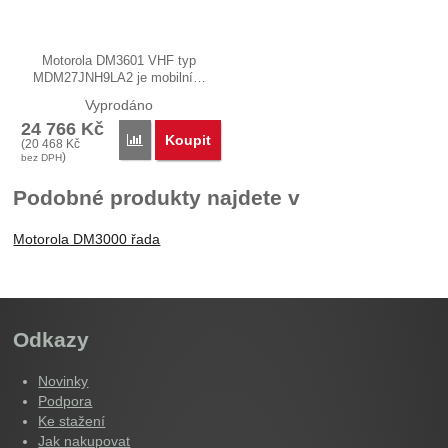
Motorola DM3601 VHF typ
MDM27JNH9LA2 je mobilní…
Vyprodáno
24 766
Kč
Koupit
Porovnat
(
20 468
Kč
)
bez DPH
Podobné produkty najdete v
Motorola DM3000 řada
Odkazy
Novinky
Podpora
Ke stažení
Jak nakupovat