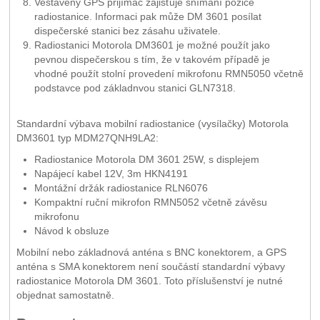
Vestavěný GPS přijímač zajišťuje snímání pozice
radiostanice. Informaci pak může DM 3601 posílat
dispečerské stanici bez zásahu uživatele.
Radiostanici Motorola DM3601 je možné použít jako
pevnou dispečerskou s tím, že v takovém případě je
vhodné použít stolní provedení mikrofonu RMN5050 včetně
podstavce pod základnvou stanici GLN7318.
Standardní výbava mobilní radiostanice (vysílačky) Motorola
DM3601 typ MDM27QNH9LA2:
Radiostanice Motorola DM 3601 25W, s displejem
Napájecí kabel 12V, 3m HKN4191
Montážní držák radiostanice RLN6076
Kompaktní ruční mikrofon RMN5052 včetně závěsu
mikrofonu
Návod k obsluze
Mobilní nebo základnová anténa s BNC konektorem, a GPS
anténa s SMA konektorem není součástí standardní výbavy
radiostanice Motorola DM 3601. Toto příslušenství je nutné
objednat samostatně.