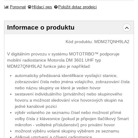
Porovnat
Hlídací pes
Položit dotaz prodejci
Informace o produktu
Kód produktu:
MDM27QNH9LA2
V digitálním provozu v systému MOTOTRBO™ podporuje
mobilní radiostanice Motorola DM 3601 UHF typ
MDM27QNH9LA2 funkce jako je například:
automaticky předávaná identifikace vysílající stanice,
zobrazování čísla nebo jména volajícího, zobrazování čísla
nebo názvu skupiny ve které je veden hovor
sestavení individuálního (privátního) nebo skupinového
hovoru a možnost sledování více hovorových skupin na
jedné kanálové pozici
výběr volaného ze seznamu čísel nebo možnost přímé
volby čísla z klávesnice (pokud je připojen tlačítkový Smart
mikrofon - volitelné příslušenství) pro privátní hovor
možnost výběru volané skupiny výběrem ze seznamu
dálkové umrtvení a oživení radiostanice