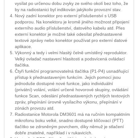
vysílat po určenou dobu zvyky ze svého okolí bez toho, že
by na radiostanici byl indikován jakýkoliv provozní stav.
Nový zadní konektor pro externí příslušenství s USB
podporou. Na konektoru je kromě jiného možnost připojení
externího audio příslušenství, datového kabelu atd. Přes
externí konektor je možné také odesílat přednastavené
textové zprávy nebo konektor používat pro externí datové
aplikace.
Výkonný a tedy i velmi hlasitý čelně umístěný reproduktor.
Velký ovladač nastavení hlasitosti a podsvícená ovládací
tlačítka.
Čtyři funkční programovatelná tlačítka (P1-P4) usnadňující
přístup k přednastaveným funkcím. Jejich pomocí jsou
jednoduše dostupné nové funkce, jako individuální
(privátní) volání, volání určené hovorové skupiny, ovládání
funkce Scan, odeslání přednastavených rychlých textových
zpráv, přepínání úrovně vysílacího výkonu, přepínání v
zónách provozu atd.
Radiostanice Motorola DM3601 má na ručním kompaktním
mikrofonu boku velké, snadno dostupné klíčovací (PTT)
tlačítko se zdrsněným povrchem, díky němuž je stlačení
dobře znatelné, například i v rukavicích.