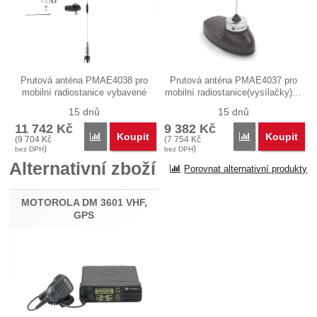
Prutová anténa PMAE4038 pro
Prutová anténa PMAE4037 pro
mobilní radiostanice vybavené
mobilní radiostanice(vysílačky)…
GPS…
15 dnů
15 dnů
11 742
Kč
9 382
Kč
Koupit
Koupit
Porovnat
Porovnat
(
9 704
Kč
(
7 754
Kč
)
)
bez DPH
bez DPH
Alternativní zboží
Porovnat alternativní produkty
MOTOROLA DM 3601 VHF,
GPS