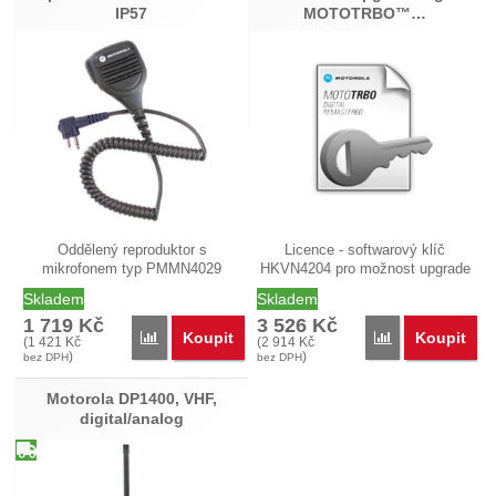
IP57
MOTOTRBO™…
Oddělený reproduktor s
Licence - softwarový klíč
mikrofonem typ PMMN4029
HKVN4204 pro možnost upgrade
(dříve…
analogové…
Skladem
Skladem
1 719
Kč
3 526
Kč
Koupit
Koupit
Porovnat
Porovnat
(
1 421
Kč
(
2 914
Kč
)
)
bez DPH
bez DPH
Motorola DP1400, VHF,
digital/analog