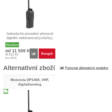
Jednoduché provedení přenosné
digitální radiostanice(vysílačky),
…
Skladem
od 11 509
Kč
Koupit
Porovnat
(
9 512
Kč
)
bez DPH
Alternativní zboží
Porovnat alternativní produkty
Motorola DP1400, VHF,
digital/analog