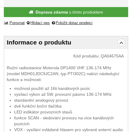
Doprava zdarma
s tímto produktem
Porovnat
Hlídací pes
Položit dotaz prodejci
Informace o produktu
Kód produktu:
QA04675AA
Ruční radiostanice Motorola DP1400 VHF 136-174 MHz
(model MDH01JDC9JC2AN, typ PTI302C) nabízí následující
funkce a možnosti:
možnost použití až 16ti kanálových pozic
vysílací výkon až 5W, provozní pásmo 136-174 MHz
standardní analogový provoz
dvě funkční boční tlačítka
LED indikátor provozních stavů
funkce SCAN - sledování provozu na více kanálových
pozicích
VOX - vysílání ovládané hlasem pro vybrané externí audio