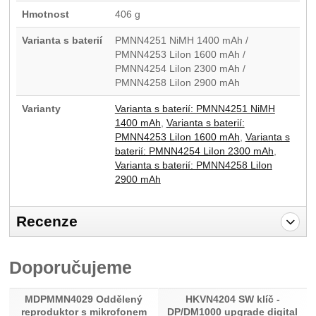
Hmotnost
406 g
Varianta s baterií
PMNN4251 NiMH 1400 mAh /
PMNN4253 LiIon 1600 mAh /
PMNN4254 LiIon 2300 mAh /
PMNN4258 LiIon 2900 mAh
Varianty
Varianta s baterií: PMNN4251 NiMH
1400 mAh
Varianta s baterií:
PMNN4253 LiIon 1600 mAh
Varianta s
baterií: PMNN4254 LiIon 2300 mAh
Varianta s baterií: PMNN4258 LiIon
2900 mAh
Recenze
Pro vkládání recenzí je nutné se přihlásit.
Doporučujeme
Recenze
MDPMMN4029 Oddělený
HKVN4204 SW klíč -
Nebyla přidána žádná recenze.
reproduktor s mikrofonem
DP/DM1000 upgrade digital