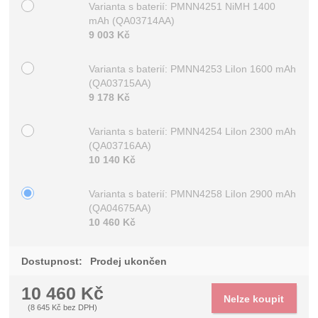
Varianta s baterií: PMNN4251 NiMH 1400
Vyberte variantu
mAh
(QA03714AA)
9 003
Kč
Varianta s baterií: PMNN4253 LiIon 1600 mAh
(QA03715AA)
9 178
Kč
Varianta s baterií: PMNN4254 LiIon 2300 mAh
(QA03716AA)
10 140
Kč
Varianta s baterií: PMNN4258 LiIon 2900 mAh
(QA04675AA)
10 460
Kč
Dostupnost:
Prodej ukončen
10 460
Kč
Nelze koupit
(
8 645
Kč
bez DPH)