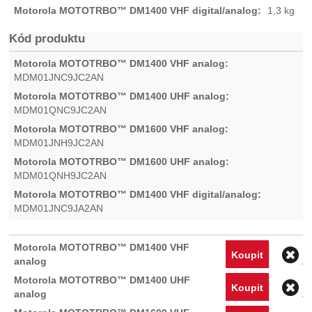
1,3 kg
Kód produktu
MDM01JNC9JC2AN
MDM01QNC9JC2AN
MDM01JNH9JC2AN
MDM01QNH9JC2AN
MDM01JNC9JA2AN
O
Koupit
O
Koupit