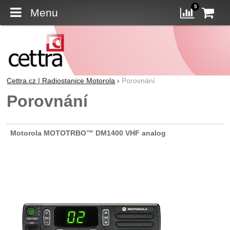
5
Menu
K
Porovn
Cettra.cz | Radiostanice Motorola
Porovnání
Porovnání