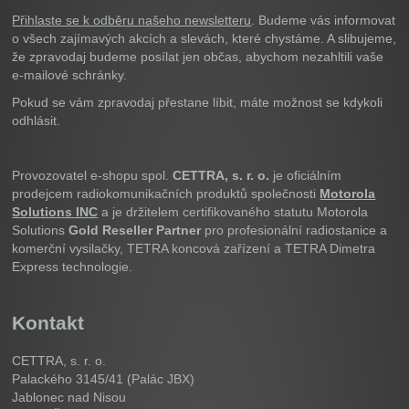
Přihlaste se k odběru našeho newsletteru
. Budeme vás informovat
o všech zajímavých akcích a slevách, které chystáme. A slibujeme,
že zpravodaj budeme posílat jen občas, abychom nezahltili vaše
e-mailové schránky.
Pokud se vám zpravodaj přestane líbit, máte možnost se kdykoli
odhlásit.
Provozovatel e-shopu spol.
CETTRA, s. r. o.
je oficiálním
prodejcem radiokomunikačních produktů společnosti
Motorola
Solutions INC
a je držitelem certifikovaného statutu Motorola
Solutions
Gold Reseller Partner
pro profesionální radiostanice a
komerční vysilačky, TETRA koncová zařízení a TETRA Dimetra
Express technologie.
Kontakt
CETTRA, s. r. o.
Palackého 3145/41 (Palác JBX)
Jablonec nad Nisou