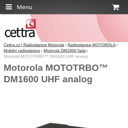
Menu
K
Cettra.cz | Radiostanice Motorola
Radiostanice MOTOROLA
Mobilní radiostanice
Motorola DM1000 řada
Motorola MOTOTRBO™ DM1600 UHF analog
Motorola MOTOTRBO™
DM1600 UHF analog
Fotografie