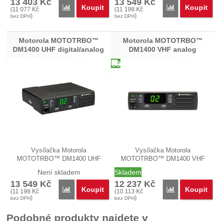
13 403
Kč
13 549
Kč
Koupit
Koupit
Porovnat
Porovnat
(
11 077
Kč
(
11 198
Kč
)
)
bez DPH
bez DPH
Motorola MOTOTRBO™
Motorola MOTOTRBO™
DM1400 UHF digital/analog
DM1400 VHF analog
Vysílačka Motorola
Vysílačka Motorola
MOTOTRBO™ DM1400 UHF
MOTOTRBO™ DM1400 VHF
model MDM01QNC9JA2AN je…
model MDM01JNC9JC2AN je…
Není skladem
Skladem
13 549
Kč
12 237
Kč
Koupit
Koupit
Porovnat
Porovnat
(
11 198
Kč
(
10 113
Kč
)
)
bez DPH
bez DPH
Podobné produkty najdete v