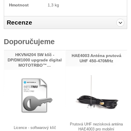
Hmotnost
1,3 kg
Recenze
Pro vkládání recenzí je nutné se přihlásit.
Doporučujeme
Recenze
HKVN4204 SW klíč -
Nebyla přidána žádná recenze.
HAE4003 Anténa prutová
DP/DM1000 upgrade digital
UHF 450-470MHz
MOTOTRBO™…
Prutová UHF nezisková anténa
Licence - softwarový klíč
HAE4003 pro mobilní