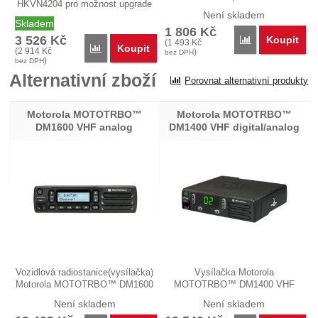
HKVN4204 pro možnost upgrade
radiostanice…
Není skladem
analogové…
Skladem
1 806
Kč
3 526
Kč
Koupit
Porovnat
(
1 493
Kč
Koupit
Porovnat
(
2 914
Kč
)
bez DPH
)
bez DPH
Alternativní zboží
Porovnat alternativní produkty
Motorola MOTOTRBO™
Motorola MOTOTRBO™
DM1600 VHF analog
DM1400 VHF digital/analog
Vozidlová radiostanice(vysílačka)
Vysílačka Motorola
Motorola MOTOTRBO™ DM1600
MOTOTRBO™ DM1400 VHF
VHF…
model MDM01JNC9JA2AN je…
Není skladem
Není skladem