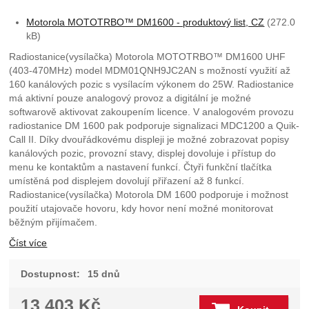
Motorola MOTOTRBO™ DM1600 - produktový list, CZ
(272.0
kB)
Radiostanice(vysílačka) Motorola MOTOTRBO™ DM1600 UHF
(403-470MHz) model MDM01QNH9JC2AN s možností využití až
160 kanálových pozic s vysílacím výkonem do 25W. Radiostanice
má aktivní pouze analogový provoz a digitální je možné
softwarově aktivovat zakoupením licence. V analogovém provozu
radiostanice DM 1600 pak podporuje signalizaci MDC1200 a Quik-
Call II. Díky dvouřádkovému displeji je možné zobrazovat popisy
kanálových pozic, provozní stavy, displej dovoluje i přístup do
menu ke kontaktům a nastavení funkcí. Čtyři funkční tlačítka
umístěná pod displejem dovolují přiřazení až 8 funkcí.
Radiostanice(vysílačka) Motorola DM 1600 podporuje i možnost
použití utajovače hovoru, kdy hovor není možné monitorovat
běžným přijímačem.
Číst více
Dostupnost:
15 dnů
13 403
Kč