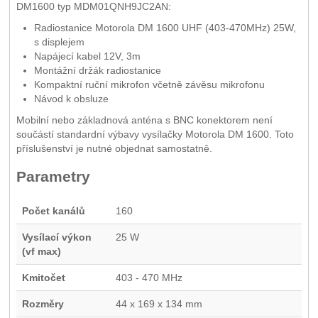
DM1600 typ MDM01QNH9JC2AN:
Radiostanice Motorola DM 1600 UHF (403-470MHz) 25W,
s displejem
Napájecí kabel 12V, 3m
Montážní držák radiostanice
Kompaktní ruční mikrofon včetně závěsu mikrofonu
Návod k obsluze
Mobilní nebo základnová anténa s BNC konektorem není
součástí standardní výbavy vysílačky Motorola DM 1600. Toto
příslušenství je nutné objednat samostatně.
Parametry
Počet kanálů
160
Vysílací výkon
25 W
(vf max)
Kmitočet
403 - 470 MHz
Rozměry
44 x 169 x 134 mm