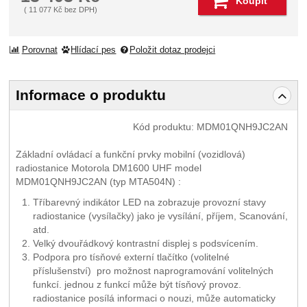
Koupit
(
11 077
Kč
bez DPH)
Porovnat
Hlídací pes
Položit dotaz prodejci
Informace o produktu
Kód produktu:
MDM01QNH9JC2AN
Základní ovládací a funkční prvky mobilní (vozidlová)
radiostanice Motorola DM1600 UHF model
MDM01QNH9JC2AN (typ MTA504N) :
Tříbarevný indikátor LED na zobrazuje provozní stavy
radiostanice (vysílačky) jako je vysílání, příjem, Scanování,
atd.
Velký dvouřádkový kontrastní displej s podsvícením.
Podpora pro tísňové externí tlačítko (volitelné
příslušenství) pro možnost naprogramování volitelných
funkcí. jednou z funkcí může být tísňový provoz.
radiostanice posílá informaci o nouzi, může automaticky