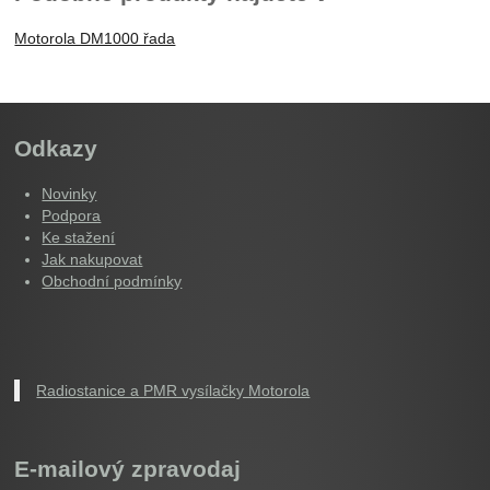
Motorola DM1000 řada
Odkazy
Novinky
Podpora
Ke stažení
Jak nakupovat
Obchodní podmínky
Radiostanice a PMR vysílačky Motorola
E-mailový zpravodaj