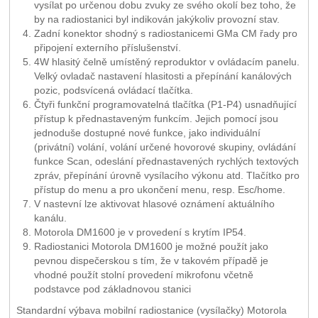
vysílat po určenou dobu zvuky ze svého okolí bez toho, že
by na radiostanici byl indikován jakýkoliv provozní stav.
Zadní konektor shodný s radiostanicemi GMa CM řady pro
připojení externího příslušenství.
4W hlasitý čelně umístěný reproduktor v ovládacím panelu.
Velký ovladač nastavení hlasitosti a přepínání kanálových
pozic, podsvícená ovládací tlačítka.
Čtyři funkční programovatelná tlačítka (P1-P4) usnadňující
přístup k přednastaveným funkcím. Jejich pomocí jsou
jednoduše dostupné nové funkce, jako individuální
(privátní) volání, volání určené hovorové skupiny, ovládání
funkce Scan, odeslání přednastavených rychlých textových
zpráv, přepínání úrovně vysílacího výkonu atd. Tlačítko pro
přístup do menu a pro ukončení menu, resp. Esc/home.
V nastevní lze aktivovat hlasové oznámení aktuálního
kanálu.
Motorola DM1600 je v provedení s krytím IP54.
Radiostanici Motorola DM1600 je možné použít jako
pevnou dispečerskou s tím, že v takovém případě je
vhodné použít stolní provedení mikrofonu včetně
podstavce pod základnovou stanici
Standardní výbava mobilní radiostanice (vysílačky) Motorola