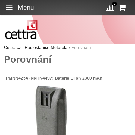
2
Menu
K
Porovn
Cettra.cz | Radiostanice Motorola
Porovnání
Porovnání