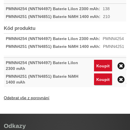
138
210
Kód produktu
PMNN4254
PMNN4251
O
Koupit
O
Koupit
Odebrat vše z porovnání
Odkazy