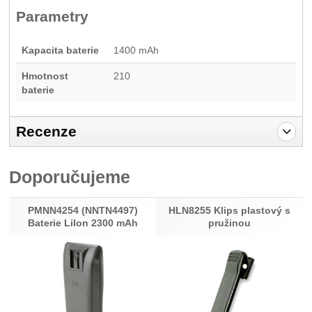
Parametry
Kapacita baterie
1400 mAh
Hmotnost
210
baterie
Recenze
Pro vkládání recenzí je nutné se přihlásit.
Doporučujeme
Recenze
Nebyla přidána žádná recenze.
PMNN4254 (NNTN4497)
HLN8255 Klips plastový s
Baterie LiIon 2300 mAh
pružinou