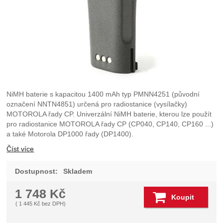
NiMH baterie s kapacitou 1400 mAh typ PMNN4251 (původní
označení NNTN4851) určená pro radiostanice (vysílačky)
MOTOROLA řady CP. Univerzální NiMH baterie, kterou lze použít
pro radiostanice MOTOROLA řady CP (CP040, CP140, CP160 ...)
a také Motorola DP1000 řady (DP1400).
Číst více
Dostupnost:
Skladem
1 748
Kč
Koupit
(
1 445
Kč
bez DPH)