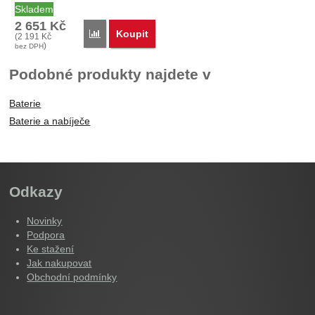
PMNN4254…
Skladem
2 651
Kč
Koupit
Porovnat
(
2 191
Kč
)
bez DPH
Podobné produkty najdete v
Baterie
Baterie a nabíječe
Odkazy
Novinky
Podpora
Ke stažení
Jak nakupovat
Obchodní podmínky