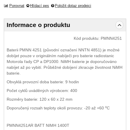
Porovnat
Hlídací pes
Položit dotaz prodejci
Informace o produktu
Kód produktu:
PMNN4251
Baterii PMNN 4251 (původní označení NNTN 4851) je možné
dobíjet pouze v originálním nabíječi pro baterie radiostanic
Motorola řady CP a DP1000. NiMH baterie je doporučováno
nabíjet až po vybití. Průběžné dobíjení zkracuje životnost NiMH
baterie.
Obvyklá provozní doba baterie: 9 hodin
Počet cyklů uváděných výrobcem: 400
Rozměry baterie: 120 x 60 x 22 mm
o
Doporučený rozsah teploty okolí provozu: -20 až +60
C
PMNN4251AR BATT NIMH 1400T