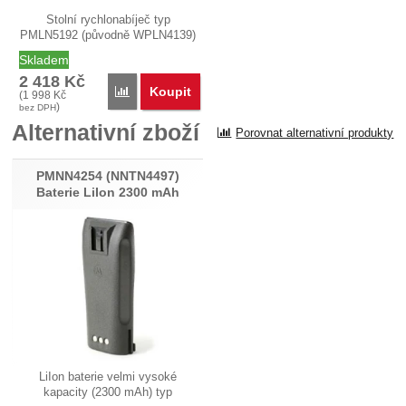
Stolní rychlonabíječ typ
PMLN5192 (původně WPLN4139)
pro…
Skladem
2 418
Kč
Koupit
Porovnat
(
1 998
Kč
)
bez DPH
Alternativní zboží
Porovnat alternativní produkty
PMNN4254 (NNTN4497)
Baterie LiIon 2300 mAh
LiIon baterie velmi vysoké
kapacity (2300 mAh) typ