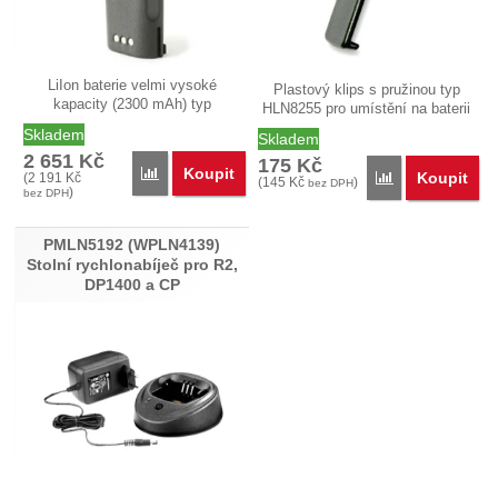
LiIon baterie velmi vysoké
Plastový klips s pružinou typ
kapacity (2300 mAh) typ
HLN8255 pro umístění na baterii
PMNN4254…
a…
Skladem
Skladem
2 651
Kč
175
Kč
Koupit
Porovnat
Koupit
(
2 191
Kč
Porovnat
(
145
Kč
)
bez DPH
)
bez DPH
PMLN5192 (WPLN4139)
Stolní rychlonabíječ pro R2,
DP1400 a CP