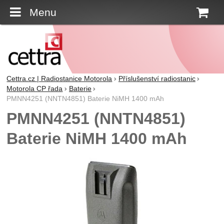
Menu
K
Cettra.cz | Radiostanice Motorola
Příslušenství radiostanic
Motorola CP řada
Baterie
PMNN4251 (NNTN4851) Baterie NiMH 1400 mAh
PMNN4251 (NNTN4851)
Baterie NiMH 1400 mAh
Fotografie